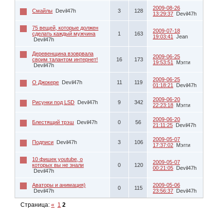
2009-08-26
Cмайлы
Devil47h
3
128
13:29:37
Devil47h
75 вещей, которые должен
2009-07-18
сделать каждый мужчина
1
163
19:03:41
Jean
Devil47h
Деревенщина взоврвала
2009-06-25
своим талантом интернет!
16
173
19:53:51
Мэгги
Devil47h
2009-06-25
О Джокере
Devil47h
11
119
01:18:21
Devil47h
2009-06-20
Рисунки под LSD
Devil47h
9
342
22:23:18
Мэгги
2009-06-20
Блестящий трэш
Devil47h
0
56
21:11:25
Devil47h
2009-05-07
Подписи
Devil47h
3
106
17:37:02
Мэгги
10 фишек youtube, о
2009-05-07
которых вы не знали
0
120
00:21:05
Devil47h
Devil47h
Аваторы и анимация)
2009-05-06
0
115
Devil47h
23:56:37
Devil47h
Страница:
«
1
2