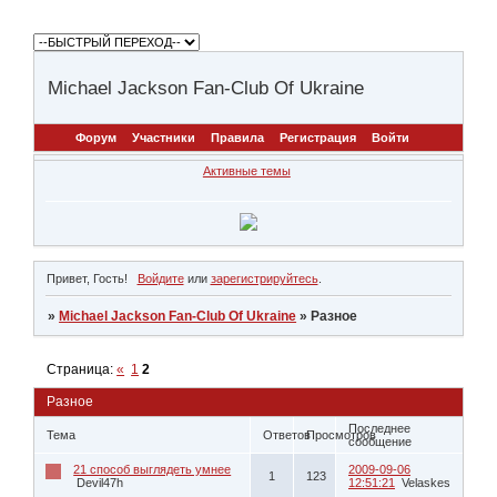
Michael Jackson Fan-Club Of Ukraine
Форум
Участники
Правила
Регистрация
Войти
Активные темы
Привет, Гость!
Войдите
или
зарегистрируйтесь
.
»
Michael Jackson Fan-Club Of Ukraine
»
Разное
Страница:
«
1
2
Разное
Последнее
Тема
Ответов
Просмотров
сообщение
21 способ выглядеть умнее
2009-09-06
1
123
Devil47h
12:51:21
Velaskes