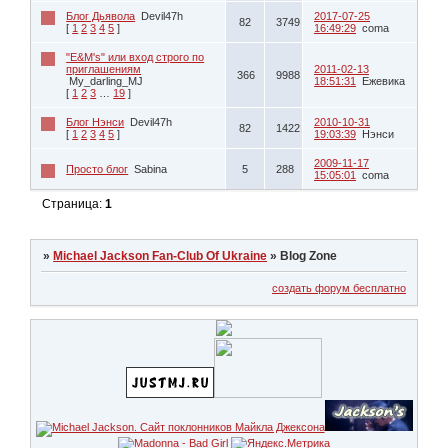
Блог Дьявола
Devil47h
2017-07-25
82
3749
[
1
2
3
4
5
]
16:49:29
coma
"Е&M's" или вход строго по
приглашениям
2011-02-13
366
9988
My_darling_MJ
18:51:31
Ежевика
[
1
2
3
…
19
]
Блог Нэнси
Devil47h
2010-10-31
82
1422
[
1
2
3
4
5
]
19:03:39
Нэнси
2009-11-17
Просто блог
Sabina
5
288
15:05:01
coma
Страница:
1
»
Michael Jackson Fan-Club Of Ukraine
»
Blog Zone
создать форум бесплатно