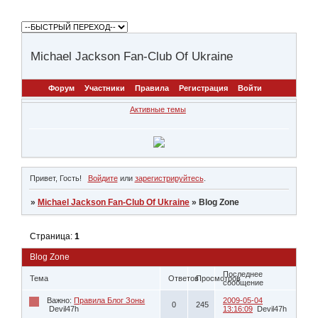
Michael Jackson Fan-Club Of Ukraine
Форум
Участники
Правила
Регистрация
Войти
Активные темы
Привет, Гость!
Войдите
или
зарегистрируйтесь
.
»
Michael Jackson Fan-Club Of Ukraine
»
Blog Zone
Страница:
1
Blog Zone
Последнее
Тема
Ответов
Просмотров
сообщение
Важно:
Правила Блог Зоны
2009-05-04
0
245
Devil47h
13:16:09
Devil47h