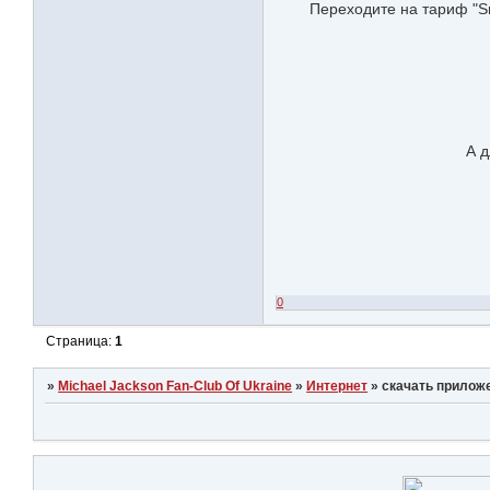
Переходите на тариф "S
А д
0
Страница:
1
»
Michael Jackson Fan-Club Of Ukraine
»
Интернет
»
скачать прилож