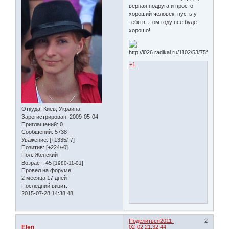
верная подруга и просто
хороший человек, пусть у
тебя в этом году все будет
хорошо!
+1
Откуда:
Киев, Украина
Зарегистрирован
: 2009-05-04
Приглашений:
0
Сообщений:
5738
Уважение:
[+1335/-7]
Позитив:
[+224/-0]
Пол:
Женский
Возраст:
45
[1980-11-01]
Провел на форуме:
2 месяца 17 дней
Последний визит:
2015-07-28 14:38:48
Поделиться
2011-
2
Elen
02-02 21:32:44