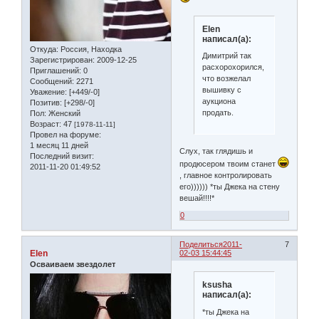
Elen
написал(а):
Откуда:
Россия, Находка
Димитрий так
Зарегистрирован
: 2009-12-25
расхорохорился,
Приглашений:
0
что возжелал
Сообщений:
2271
вышивку с
Уважение:
[+449/-0]
аукциона
Позитив:
[+298/-0]
продать.
Пол:
Женский
Возраст:
47
[1978-11-11]
Провел на форуме:
1 месяц 11 дней
Слух, так глядишь и
Последний визит:
продюсером твоим станет
2011-11-20 01:49:52
, главное контролировать
его)))))) *ты Джека на стену
вешай!!!!*
0
Поделиться
2011-
7
Elen
02-03 15:44:45
Осваиваем звездолет
ksusha
написал(а):
*ты Джека на