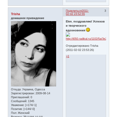
Поделиться
2011-
3
Trisha
02-02 23:52:55
домашнее привидение
Elen
,
поздравляю! Успехов
и творческого
вдохновения
Отредактировано Trisha
(2011-02-02 23:53:26)
+1
Откуда:
Украина, Одесса
Зарегистрирован
: 2009-08-14
Приглашений:
0
Сообщений:
1345
Уважение:
[+174/-1]
Позитив:
[+144/-0]
Пол:
Женский
Возраст:
39
[1986-10-03]