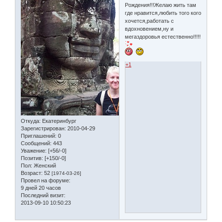
Рождения!!!Желаю жить там
где нравится,любить того кого
хочется,работать с
вдохновением,ну и
мегаздоровья естественно!!!!!
+1
Откуда:
Екатеринбург
Зарегистрирован
: 2010-04-29
Приглашений:
0
Сообщений:
443
Уважение:
[+56/-0]
Позитив:
[+150/-0]
Пол:
Женский
Возраст:
52
[1974-03-26]
Провел на форуме:
9 дней 20 часов
Последний визит:
2013-09-10 10:50:23