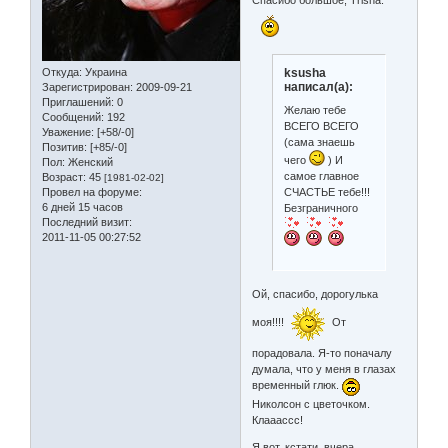
Спасибо большое, Trisha.
ksusha
Откуда:
Украина
написал(а):
Зарегистрирован
: 2009-09-21
Приглашений:
0
Желаю тебе
Сообщений:
192
ВСЕГО ВСЕГО
Уважение:
[+58/-0]
(сама знаешь
Позитив:
[+85/-0]
чего
) И
Пол:
Женский
самое главное
Возраст:
45
[1981-02-02]
Провел на форуме:
СЧАСТЬЕ тебе!!!
6 дней 15 часов
Безграничного
Последний визит:
2011-11-05 00:27:52
Ой, спасибо, дорогулька
моя!!!!
От
порадовала. Я-то поначалу
думала, что у меня в глазах
временный глюк.
Николсон с цветочком.
Клааассс!
Я вот, кстати, вчера