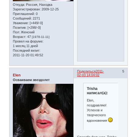
Откуда:
Россия, Находка
Зарегистрирован
: 2009-12-25
Приглашений:
0
Сообщений:
2271
Уважение:
[+449/-0]
Позитив:
[+298/-0]
Пол:
Женский
Возраст:
47
[1978-11-11]
Провел на форуме:
1 месяц 11 дней
Последний визит:
2011-11-20 01:49:52
Поделиться
2011-
5
Elen
02-03 14:04:02
Осваиваем звездолет
Trisha
написал(а):
Elen,
поздравляю!
Успехов и
творческого
вдохновения