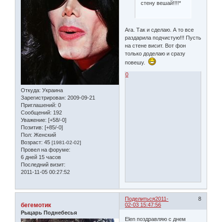
стену вешай!!!!*
Ага. Так и сделаю. А то все
раздарила подчистую!!! Пусть
на стене висит. Вот фон
только доделаю и сразу
повешу.
0
Откуда:
Украина
Зарегистрирован
: 2009-09-21
Приглашений:
0
Сообщений:
192
Уважение:
[+58/-0]
Позитив:
[+85/-0]
Пол:
Женский
Возраст:
45
[1981-02-02]
Провел на форуме:
6 дней 15 часов
Последний визит:
2011-11-05 00:27:52
Поделиться
2011-
8
бегемотик
02-03 15:47:56
Рыцарь Поднебесья
Elen поздравляю с днем