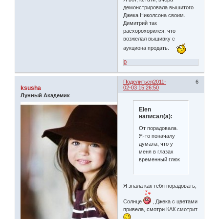
демонстрировала вышитого
Джека Николсона своим.
Димитрий так
расхорохорился, что
возжелал вышивку с
аукциона продать.
0
Поделиться
2011-
6
ksusha
02-03 15:26:50
Лунный Академик
Elen
написал(а):
От порадовала.
Я-то поначалу
думала, что у
меня в глазах
временный глюк
Я знала как тебя порадовать,
Солнце
, Джека с цветами
привела, смотри КАК смотрит