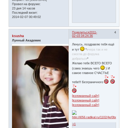
Провел на форуме:
23 дня 14 часов
Последний визит:
2014-02-07 00:49:02
Поделиться
2011-
4
ksusha
02-03 04:24:36
Лунный Академик
Ленусь, поздравлю тебя ещё
и тут
*
вчера так и не
смогла до форума
добраться
*
Желаю тебе ВСЕГО ВСЕГО
(сама знаешь чего
) И
самое главное СЧАСТЬЕ
тебе!!! Безграничного
[взломанный сайт]
[взломанный сайт]
[взломанный сайт]
+1