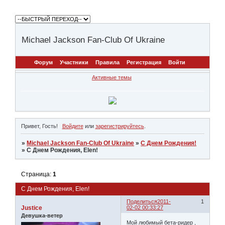
Michael Jackson Fan-Club Of Ukraine
Форум
Участники
Правила
Регистрация
Войти
Активные темы
Привет, Гость!
Войдите
или
зарегистрируйтесь
.
»
Michael Jackson Fan-Club Of Ukraine
»
С Днем Рождения!
»
С Днем Рождения, Elen!
Страница:
1
С Днем Рождения, Elen!
Поделиться
2011-
1
Justice
02-02 00:33:27
Девушка-ветер
Мой любимый бета-ридер ,