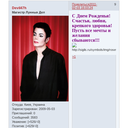
Поделиться
2011-
9
Devil47h
02-03 16:03:24
Магистр Лунных Дел
С Днем Рожденья!
Счастья, любви,
крепкого здоровья!
Пусть все мечты и
желания
сбываются!!!
+1
Откуда:
Киев, Украина
Зарегистрирован
: 2009-05-03
Приглашений:
0
Сообщений:
3583
Уважение:
[+526/-0]
Позитив:
[+629/-0]