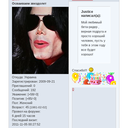
Осваиваем звездолет
Justice
написал(а):
Мой любимый
бета-ридер ,
верная подруга и
просто хороший
человек, пусть у
тебя в этом году
все будет
хорошо!
Спасибо!!!
Откуда:
Украина
Зарегистрирован
: 2009-09-21
Приглашений:
0
0
Сообщений:
192
Уважение:
[+58/-0]
Позитив:
[+85/-0]
Пол:
Женский
Возраст:
45
[1981-02-02]
Провел на форуме:
6 дней 15 часов
Последний визит:
2011-11-05 00:27:52