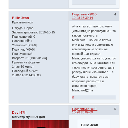
Поделиться
2010-
4
Billie Jean
10-28 16:39:14
Приземлился
ой,а я так вот как-то к нему
Откуда:
Серов
,извините,но равнодушна....то
Зарегистрирован
: 2010-10-15
как он поступил с
Приглашений:
0
Майклом.....конечно потом
Сообщений:
4
они и записали совместную
Уважение:
[+1/-0]
композицию,но опять же
Позитив:
[+0/-0]
Пол:
Женский
первый шаг сделал
Возраст:
31
[1995-01-26]
Майкл,несмотря на то ,как тот
Провел на форуме:
его обидел...мне кажется ,Он
1 час 50 минут
таким поступком решил дать
Последний визит:
рэперу шанс извиниться....я
2010-11-12 14:08:03
буду ждать пока тот сам
искренне раскаится и
извинится перед
Майклом!))))))
0
Поделиться
2010-
5
Devil47h
10-28 20:09:09
Магистр Лунных Дел
Billie Jean