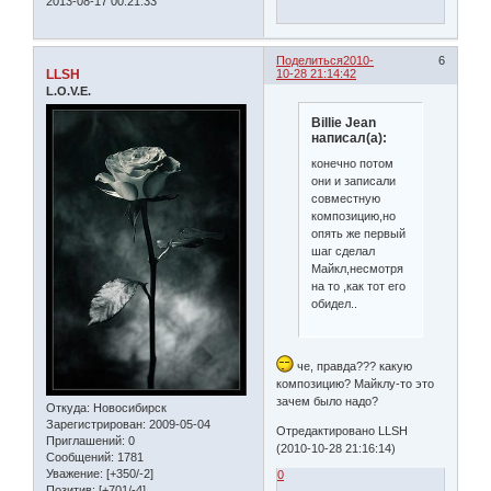
2013-08-17 00:21:33
Поделиться
2010-
6
LLSH
10-28 21:14:42
L.O.V.E.
Billie Jean
написал(а):
конечно потом
они и записали
совместную
композицию,но
опять же первый
шаг сделал
Майкл,несмотря
на то ,как тот его
обидел..
че, правда??? какую
композицию? Майклу-то это
зачем было надо?
Откуда:
Новосибирск
Зарегистрирован
: 2009-05-04
Отредактировано LLSH
Приглашений:
0
(2010-10-28 21:16:14)
Сообщений:
1781
Уважение:
[+350/-2]
0
Позитив:
[+701/-4]