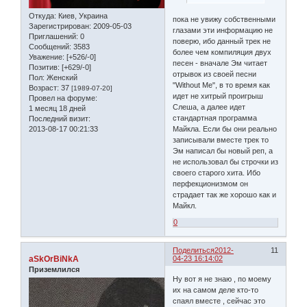
Откуда:
Киев, Украина
пока не увижу собственными
Зарегистрирован
: 2009-05-03
глазами эти информацию не
Приглашений:
0
поверю, ибо данный трек не
Сообщений:
3583
более чем компиляция двух
Уважение:
[+526/-0]
песен - вначале Эм читает
Позитив:
[+629/-0]
отрывок из своей песни
Пол:
Женский
"Without Me", в то время как
Возраст:
37
[1989-07-20]
идет не хитрый проигрыш
Провел на форуме:
Слеша, а далее идет
1 месяц 18 дней
стандартная программа
Последний визит:
2013-08-17 00:21:33
Майкла. Если бы они реально
записывали вместе трек то
Эм написал бы новый реп, а
не использовал бы строчки из
своего старого хита. Ибо
перфекционизмом он
страдает так же хорошо как и
Майкл.
0
Поделиться
2012-
11
aSkOrBiNkA
04-23 16:14:02
Приземлился
Ну вот я не знаю , по моему
их на самом деле кто-то
спаял вместе , сейчас это