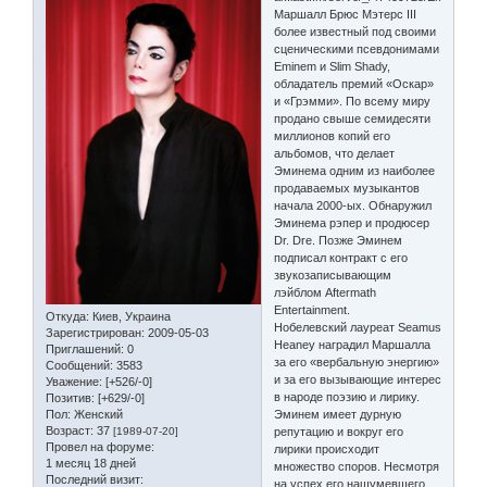
Маршалл Брюс Мэтерс III
более известный под своими
сценическими псевдонимами
Eminem и Slim Shady,
обладатель премий «Оскар»
и «Грэмми». По всему миру
продано свыше семидесяти
миллионов копий его
альбомов, что делает
Эминема одним из наиболее
продаваемых музыкантов
начала 2000-ых. Обнаружил
Эминема рэпер и продюсер
Dr. Dre. Позже Эминем
подписал контракт с его
звукозаписывающим
лэйблом Aftermath
Entertainment.
Откуда:
Киев, Украина
Нобелевский лауреат Seamus
Зарегистрирован
: 2009-05-03
Heaney наградил Маршалла
Приглашений:
0
за его «вербальную энергию»
Сообщений:
3583
и за его вызывающие интерес
Уважение:
[+526/-0]
в народе поэзию и лирику.
Позитив:
[+629/-0]
Пол:
Женский
Эминем имеет дурную
Возраст:
37
[1989-07-20]
репутацию и вокруг его
Провел на форуме:
лирики происходит
1 месяц 18 дней
множество споров. Несмотря
Последний визит:
на успех его нашумевшего