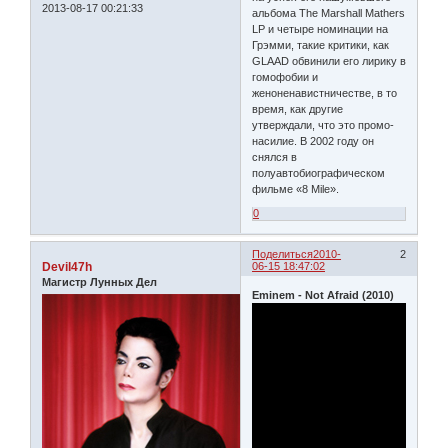
2013-08-17 00:21:33
альбома The Marshall Mathers
LP и четыре номинации на
Грэмми, такие критики, как
GLAAD обвинили его лирику в
гомофобии и
женоненавистничестве, в то
время, как другие
утверждали, что это промо-
насилие. В 2002 году он
снялся в
полуавтобиографическом
фильме «8 Mile».
0
Поделиться
2010-
2
Devil47h
06-15 18:47:02
Магистр Лунных Дел
Eminem - Not Afraid (2010)