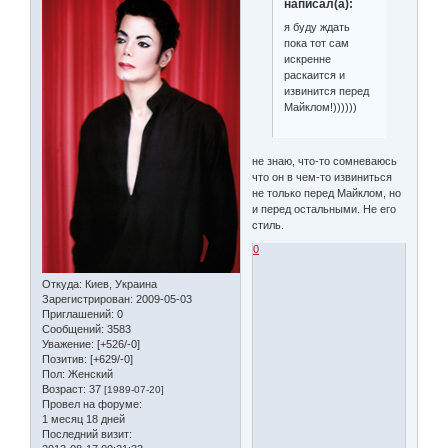
написал(а):
я буду ждать
пока тот сам
искренне
раскаится и
извинится перед
Майклом!))))))
не знаю, что-то сомневаюсь
что он в чем-то извиниться
не только перед Майклом, но
и перед остальными. Не его
стиль.
0
Откуда:
Киев, Украина
Зарегистрирован
: 2009-05-03
Приглашений:
0
Сообщений:
3583
Уважение:
[+526/-0]
Позитив:
[+629/-0]
Пол:
Женский
Возраст:
37
[1989-07-20]
Провел на форуме:
1 месяц 18 дней
Последний визит: