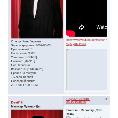
http://www.youtube.com/watch?
Откуда:
Киев, Украина
v=j5-yKhDd64s
Зарегистрирован
: 2009-05-03
Приглашений:
0
0
Сообщений:
3583
Уважение:
[+526/-0]
Позитив:
[+629/-0]
Пол:
Женский
Возраст:
37
[1989-07-20]
Провел на форуме:
1 месяц 18 дней
Последний визит:
2013-08-17 00:21:33
Поделиться
2010-
3
Devil47h
06-15 19:40:30
Магистр Лунных Дел
Eminem – Recovery (New
2010)