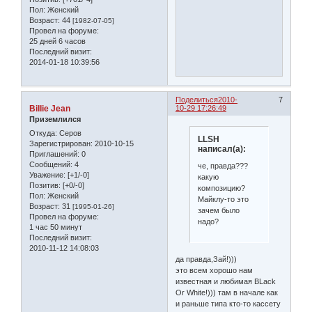
Пол:
Женский
Возраст:
44
[1982-07-05]
Провел на форуме:
25 дней 6 часов
Последний визит:
2014-01-18 10:39:56
Поделиться
2010-
7
Billie Jean
10-29 17:26:49
Приземлился
Откуда:
Серов
LLSH
Зарегистрирован
: 2010-10-15
написал(а):
Приглашений:
0
Сообщений:
4
че, правда???
Уважение:
[+1/-0]
какую
Позитив:
[+0/-0]
композицию?
Пол:
Женский
Майклу-то это
Возраст:
31
[1995-01-26]
зачем было
Провел на форуме:
надо?
1 час 50 минут
Последний визит:
2010-11-12 14:08:03
да правда,Зай!)))
это всем хорошо нам
известная и любимая BLack
Or White!))) там в начале как
и раньше типа кто-то кассету