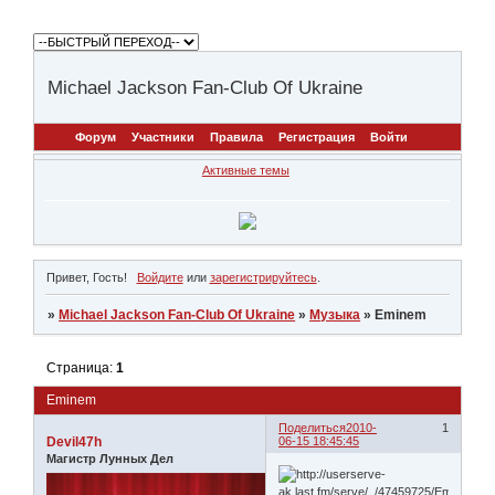
Michael Jackson Fan-Club Of Ukraine
Форум
Участники
Правила
Регистрация
Войти
Активные темы
Привет, Гость!
Войдите
или
зарегистрируйтесь
.
»
Michael Jackson Fan-Club Of Ukraine
»
Музыка
»
Eminem
Страница:
1
Eminem
Поделиться
2010-
1
Devil47h
06-15 18:45:45
Магистр Лунных Дел