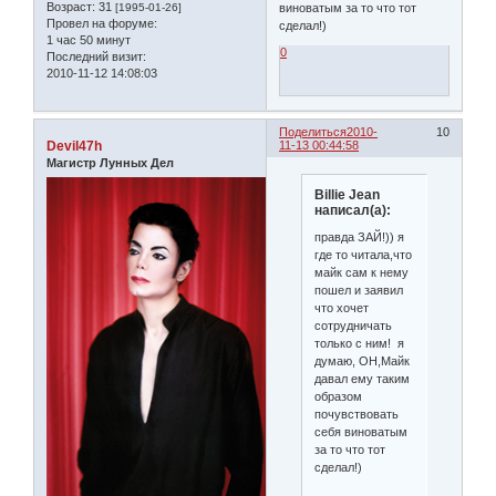
Возраст:
31
[1995-01-26]
виноватым за то что тот
Провел на форуме:
сделал!)
1 час 50 минут
0
Последний визит:
2010-11-12 14:08:03
Поделиться
2010-
10
Devil47h
11-13 00:44:58
Магистр Лунных Дел
Billie Jean
написал(а):
правда ЗАЙ!)) я
где то читала,что
майк сам к нему
пошел и заявил
что хочет
сотрудничать
только с ним! я
думаю, ОН,Майк
давал ему таким
образом
почувствовать
себя виноватым
за то что тот
сделал!)