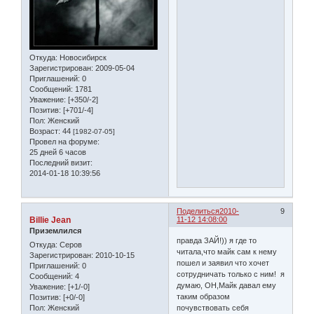
Откуда:
Новосибирск
Зарегистрирован
: 2009-05-04
Приглашений:
0
Сообщений:
1781
Уважение:
[+350/-2]
Позитив:
[+701/-4]
Пол:
Женский
Возраст:
44
[1982-07-05]
Провел на форуме:
25 дней 6 часов
Последний визит:
2014-01-18 10:39:56
Поделиться
2010-
9
Billie Jean
11-12 14:08:00
Приземлился
правда ЗАЙ!)) я где то
Откуда:
Серов
читала,что майк сам к нему
Зарегистрирован
: 2010-10-15
пошел и заявил что хочет
Приглашений:
0
сотрудничать только с ним! я
Сообщений:
4
думаю, ОН,Майк давал ему
Уважение:
[+1/-0]
таким образом
Позитив:
[+0/-0]
Пол:
Женский
почувствовать себя