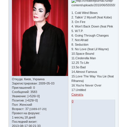
1. Cold Wind Blows
2. Talkin’ 2 Myself (feat Kobe)
3. On Fire
4. Won’t Back Down (feat Pink
5. W.T.P.
6. Going Through Changes
7. Not Afraid
8. Seduction
9. No Love (feat Lil Wayne)
10.Space Bound
11.Cinderella Man
12.25 To Life
13.So Bad
14.Almost Famous
15.Love The Way You Lie (feat
Откуда:
Киев, Украина
Rihanna)
Зарегистрирован
: 2009-05-03
16.You’re Never Over
Приглашений:
0
17.Untitled
Сообщений:
3583
Скачать
Уважение:
[+526/-0]
Позитив:
[+629/-0]
0
Пол:
Женский
Возраст:
37
[1989-07-20]
Провел на форуме:
1 месяц 18 дней
Последний визит:
2013-08-17 00:21:33