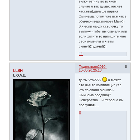
включает,(ну во всяком
случае я так думаю,насчет
кассеты),дальше партия
Эминема,потом уже все как в
обычной версии-поёт Майк))
0 я если найду ссылочку то
выложу,чтобы вы скачали,или
если хотите то напишите мне
свои и-мейлы и я вам
скину!)))удачи!)))
+1
Поделиться
2010-
8
LLSH
10-30 20:25:13
L.O.V.E.
да ты что????
а может,
это чья-то компиляция (т.е.
кто-то спаял Майкла и
Эминема воедино)?
Невероятно... интересно бы
послушать...
0