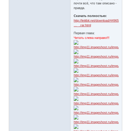
почти всё, что там описано -
правда.
Скачать полностью:
http://letitbit.net/download/44965.4481
… _.rar.html
Первая глава:
Читать слева направо!!!