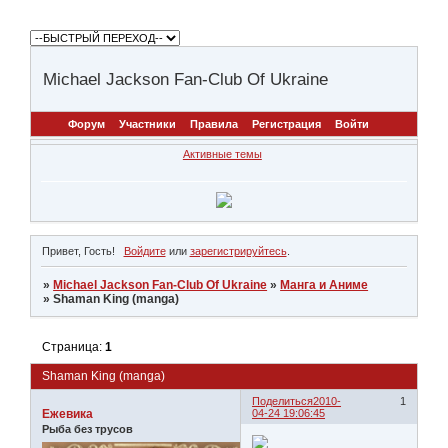
Michael Jackson Fan-Club Of Ukraine
Форум
Участники
Правила
Регистрация
Войти
Активные темы
Привет, Гость!
Войдите
или
зарегистрируйтесь
.
»
Michael Jackson Fan-Club Of Ukraine
»
Манга и Аниме
»
Shaman King (manga)
Страница:
1
Shaman King (manga)
Поделиться
2010-
1
Ежевика
04-24 19:06:45
Рыба без трусов