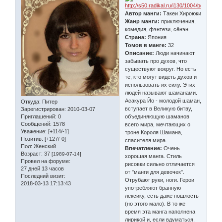
Автор манги:
Такеи Хироюки
Жанр манги:
приключения,
комедия, фэнтези, сёнэн
Страна:
Япония
Томов в манге:
32
Описание:
Люди начинают
забывать про духов, что
существуют вокруг. Но есть
те, кто могут видеть духов и
использовать их силу. Этих
людей называют шаманами.
Асакура Йо - молодой шаман,
Откуда:
Питер
вступает в Великую битву,
Зарегистрирован
: 2010-03-07
Приглашений:
0
объединяющую шаманов
Сообщений:
1578
всего мира, мечтающих о
Уважение:
[+114/-1]
троне Короля Шамана,
Позитив:
[+127/-0]
спасителя мира.
Пол:
Женский
Впечатление:
Очень
Возраст:
37
[1989-07-14]
хорошая манга. Стиль
Провел на форуме:
рисовки сильно отличается
27 дней 13 часов
от "манги для девочек".
Последний визит:
Отрубают руки, ноги. Герои
2018-03-13 17:13:43
употребляют бранную
лексику, есть даже пошлость
(но этого мало). В то же
время эта манга наполнена
лирикой и, если вдуматься,