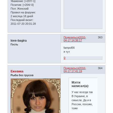
Уважение:
[+207/-1]
Позитив:
[+204/-0]
Пол:
Женский
Провел на форуме:
2 месяца 18 дней
Последний визит:
2011-07-20 20:01:28
Поделиться
2010-
363
love-bagira
04-17 14:38:17
Гость
fampol56
я тут
0
Поделиться
2010-
364
Ежевика
04-17 17:41:19
Рыба без трусов
Мэгги
написал(а):
У нас всегда так
В Украине, в
смысле. Да и в
России, похоже,
тоже