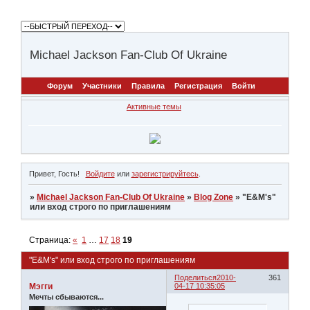
Michael Jackson Fan-Club Of Ukraine
Форум
Участники
Правила
Регистрация
Войти
Активные темы
Привет, Гость!
Войдите
или
зарегистрируйтесь
.
»
Michael Jackson Fan-Club Of Ukraine
»
Blog Zone
»
"Е&M's"
или вход строго по приглашениям
Страница:
«
1
…
17
18
19
"Е&M's" или вход строго по приглашениям
Поделиться
2010-
361
Мэгги
04-17 10:35:05
Мечты сбываются...