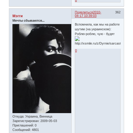
Поделиться
2010-
362
Мэгги
04-17 10:39:03
Мечты сбываются...
Вспомнила, как мы на работе
шутим (на украинском):
Роблю-роблю, чую - будят
0
Откуда:
Украина, Винница
Зарегистрирован
: 2009-05-03
Приглашений:
0
Сообщений:
4801