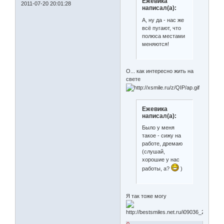
Ежевика
2011-07-20 20:01:28
написал(а):
А, ну да - нас же
всё пугают, что
полюса местами
меняются!
О... как интересно жить на
свете
Ежевика
написал(а):
Было у меня
такое - сижу на
работе, дремаю
(слушай,
хорошие у нас
работы, а?
)
Я так тоже могу
0