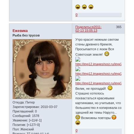
0
Поделиться
2011-
365
Ежевика
02-13 15:05:13
Рыба без трусов
Утро красит нежным светом
стены древнего Кремля,
Просыпается с яоем Вся
Советская земля!
Велик, не пропадай!
Страшно хотелось
похвастаться красивыми
Откуда:
Питер
картинками, но учитывая, что
Зарегистрирован
: 2010-03-07
большинство я копировала со
Приглашений:
0
здешней же темы Наруто...
Сообщений:
1578
Возможны повторы
Уважение:
[+114/-1]
Позитив:
[+127/-0]
Пол:
Женский
0
Возраст:
37
[1989-07-14]