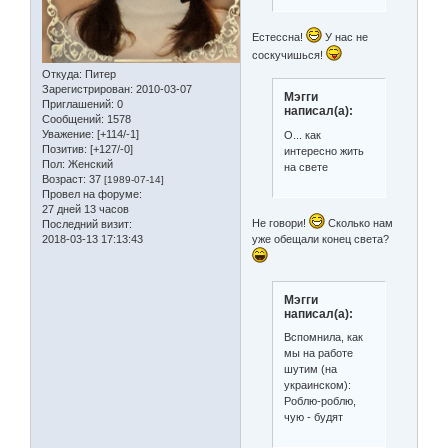
Естессна!
У нас не
соскучишься!
Откуда:
Питер
Зарегистрирован
: 2010-03-07
Мэгги
Приглашений:
0
написал(а):
Сообщений:
1578
Уважение:
[+114/-1]
О... как
Позитив:
[+127/-0]
интересно жить
Пол:
Женский
на свете
Возраст:
37
[1989-07-14]
Провел на форуме:
27 дней 13 часов
Не говори!
Сколько нам
Последний визит:
2018-03-13 17:13:43
уже обещали конец света?
Мэгги
написал(а):
Вспомнила, как
мы на работе
шутим (на
украинском):
Роблю-роблю,
чую - будят