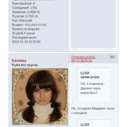
Приглашений:
0
Сообщений:
1781
Уважение:
[+350/-2]
Позитив:
[+701/-4]
Пол:
Женский
Возраст:
44
[1982-07-05]
Провел на форуме:
25 дней 6 часов
Последний визит:
2014-01-18 10:39:56
Поделиться
2011-
367
Ежевика
02-13 18:51:31
Рыба без трусов
LLSH
написал(а):
Ой, я подумала -
Дарлинг наша
вернулась!!
Не, отсюдова Мадаринг ушла
с концами!..
LLSH