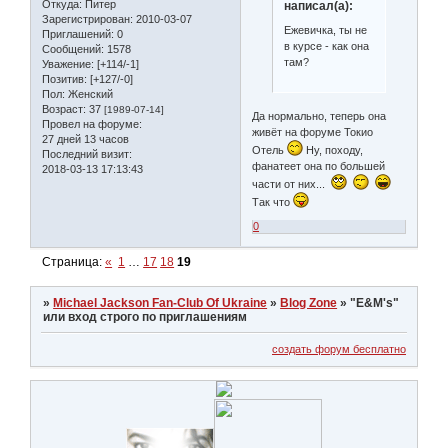
Откуда:
Питер
написал(а):
Зарегистрирован
: 2010-03-07
Ежевичка, ты не
Приглашений:
0
в курсе - как она
Сообщений:
1578
там?
Уважение:
[+114/-1]
Позитив:
[+127/-0]
Пол:
Женский
Возраст:
37
[1989-07-14]
Да нормально, теперь она
Провел на форуме:
живёт на форуме Токио
27 дней 13 часов
Отель
Ну, походу,
Последний визит:
фанатеет она по большей
2018-03-13 17:13:43
части от них...
Так что
0
Страница:
«
1
…
17
18
19
»
Michael Jackson Fan-Club Of Ukraine
»
Blog Zone
»
"Е&M's"
или вход строго по приглашениям
создать форум бесплатно