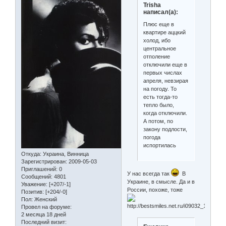
Trisha
написал(а):
Плюс еще в
квартире аццкий
холод, ибо
центральное
отполение
отключили еще в
первых числах
апреля, невзирая
на погоду. То
есть тогда-то
тепло было,
когда отключили.
А потом, по
закону подлости,
погода
испортилась
Откуда:
Украина, Винница
Зарегистрирован
: 2009-05-03
Приглашений:
0
У нас всегда так
В
Сообщений:
4801
Украине, в смысле. Да и в
Уважение:
[+207/-1]
России, похоже, тоже
Позитив:
[+204/-0]
Пол:
Женский
Провел на форуме:
2 месяца 18 дней
Последний визит: