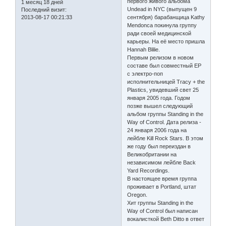
первого живого альбома
1 месяц 18 дней
Undead in NYC (выпущен 9
Последний визит:
2013-08-17 00:21:33
сентября) барабанщица Kathy
Mendonca покинула группу
ради своей медицинской
карьеры. На её место пришла
Hannah Blilie.
Первым релизом в новом
составе был совместный EP
с электро-поп
исполнительницей Tracy + the
Plastics, увидевший свет 25
января 2005 года. Годом
позже вышел следующий
альбом группы Standing in the
Way of Control. Дата релиза -
24 января 2006 года на
лейбле Kill Rock Stars. В этом
же году был переиздан в
Великобритании на
независимом лейбле Back
Yard Recordings.
В настоящее время группа
проживает в Portland, штат
Oregon.
Хит группы Standing in the
Way of Control был написан
вокалисткой Beth Ditto в ответ