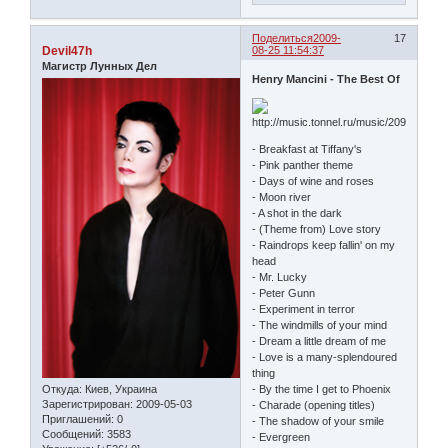
Поделиться
2009-
17
Devil47h
08-25 11:54:37
Магистр Лунных Дел
Henry Mancini - The Best Of
- Breakfast at Tiffany's
- Pink panther theme
- Days of wine and roses
- Moon river
- A shot in the dark
- (Theme from) Love story
- Raindrops keep fallin' on my
head
- Mr. Lucky
- Peter Gunn
- Experiment in terror
- The windmills of your mind
- Dream a little dream of me
- Love is a many-splendoured
thing
Откуда:
Киев, Украина
- By the time I get to Phoenix
Зарегистрирован
: 2009-05-03
- Charade (opening titles)
Приглашений:
0
- The shadow of your smile
Сообщений:
3583
- Evergreen