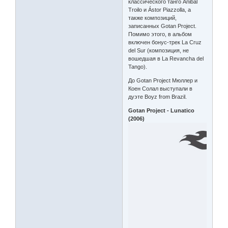
классического танго Anibal
Troilo и Ástor Piazzolla, а
также композиций,
записанных Gotan Project.
Помимо этого, в альбом
включен бонус-трек La Cruz
del Sur (композиция, не
вошедшая в La Revancha del
Tango).
До Gotan Project Мюллер и
Коен Солал выступали в
дуэте Boyz from Brazil.
Gotan Project - Lunatico
(2006)