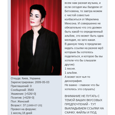
всем нам разная музыка, и
если сегодня мы балдеем от
Бетховена, то завтра можем
с чистой совестью
колбаситься от Мерилина
Менсона. И совершенно не
обязательно что это должен
быть какой-то определенный
альбом, это может быть одна
мелодия, но зато какая.
В данную тему я предлагаю
кидать ссылки на разное мр3
которым бы хотелось
поделиться, и которое бы вы
хотели что бы слышали
другие)
1 песня.
1 альбом.
А может вся чья-то
Откуда:
Киев, Украина
дискография.
Зарегистрирован
: 2009-05-03
Не важно - главное что бы
Приглашений:
0
хотелось это слушать)
Сообщений:
3583
Уважение:
[+526/-0]
ВНИМАНИЕ НЕ ПУТАТЬ С
Позитив:
[+629/-0]
ТЕМОЙ ВАШИХ ВКУСОВЫХ
Пол:
Женский
ПРЕДПОЧТЕНИЙ - ТУТ
Возраст:
37
[1989-07-20]
ВЫКЛАДЫВАЕМ ССЫЛКИ НА
Провел на форуме:
СКАЧКУ, ФАЙЛЫ И ПОД.
1 месяц 18 дней