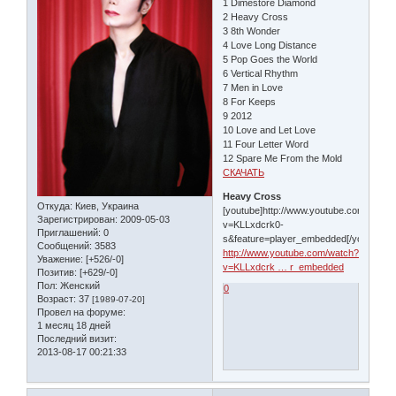
1 Dimestore Diamond
2 Heavy Cross
3 8th Wonder
4 Love Long Distance
5 Pop Goes the World
6 Vertical Rhythm
7 Men in Love
8 For Keeps
9 2012
10 Love and Let Love
11 Four Letter Word
12 Spare Me From the Mold
СКАЧАТЬ
Heavy Cross
Откуда:
Киев, Украина
[youtube]http://www.youtube.com/watch
Зарегистрирован
: 2009-05-03
v=KLLxdcrk0-
Приглашений:
0
s&feature=player_embedded[/youtube]
Сообщений:
3583
http://www.youtube.com/watch?
Уважение:
[+526/-0]
v=KLLxdcrk … r_embedded
Позитив:
[+629/-0]
Пол:
Женский
0
Возраст:
37
[1989-07-20]
Провел на форуме:
1 месяц 18 дней
Последний визит:
2013-08-17 00:21:33