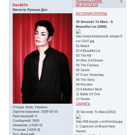
Поделиться
2009-
5
Devil47h
06-20 22:15:18
Магистр Лунных Дел
ИСТОРИЯ ГРУППЫ
30 Seconds To Mars - A
Beautiful Lie (2005)
01 Attack
02 A Beautiful Lie
03 The Kill
04 Was It A Dream
05 The Fantasy
06 Savior
07 From Yesterday
08 The Story
09 Revolve
10 A Modern Myth
11 Battle Of One
12 Hunter
СКАЧАТЬ
Откуда:
Киев, Украина
Зарегистрирован
: 2009-05-03
30 Seconds To Mars(2002)
Приглашений:
0
Сообщений:
3583
Уважение:
[+526/-0]
1. Capricorn (A Brand New
Позитив:
[+629/-0]
Name)
Пол:
Женский