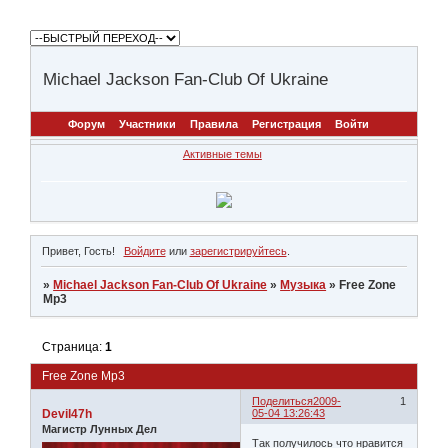
Michael Jackson Fan-Club Of Ukraine
Форум
Участники
Правила
Регистрация
Войти
Активные темы
Привет, Гость!
Войдите
или
зарегистрируйтесь
.
»
Michael Jackson Fan-Club Of Ukraine
»
Музыка
»
Free Zone
Mp3
Страница:
1
Free Zone Mp3
Поделиться
2009-
1
Devil47h
05-04 13:26:43
Магистр Лунных Дел
Так получилось что нравится