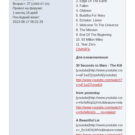
2. Edge Of The Earth
Возраст:
37
[1989-07-20]
3. Fallen
Провел на форуме:
4. Oblivion
1 месяц 18 дней
5. Buddha For Mary
Последний визит:
6. Echelon Listen
2013-08-17 00:21:33
7. Welcome To The Universe
8. The Mission
9. End Of The Beginning
10. 93 Million Miles
11. Year Zero
СКАЧАТЬ
Для ознакомления:
30 Seconds to Mars - The Kill
[youtube]http://www.youtube.com/watch
v=qF1wZQzpeKA[/youtube]
http://www.youtube.com/watch?
v=qF1wZQzpeKA
from yesterday
[youtube]http://www.youtube.com/watch
v=HxNAVq2qYmU&feature=related[/yout
http://www.youtube.com/watch?
v=HxNAVq2q … re=related
A Beautiful Lie
[youtube]http://www.youtube.com/watch
v=_EcX4OtLWVs&feature=related[/youtu
http://www.youtube.com/watch?