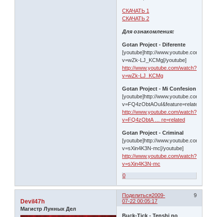
СКАЧАТЬ 1
СКАЧАТЬ 2
Для ознакомления:
Gotan Project - Diferente
[youtube]http://www.youtube.com/watch
v=wZk-LJ_KCMg[/youtube]
http://www.youtube.com/watch?
v=wZk-LJ_KCMg
Gotan Project - Mi Confesion
[youtube]http://www.youtube.com/watch
v=FQ4zObtAOuI&feature=related[/youtu
http://www.youtube.com/watch?
v=FQ4zObtA … re=related
Gotan Project - Criminal
[youtube]http://www.youtube.com/watch
v=sXin4K3N-mc[/youtube]
http://www.youtube.com/watch?
v=sXin4K3N-mc
0
Поделиться
2009-
9
Devil47h
07-22 00:05:17
Магистр Лунных Дел
Buck-Tick - Tenshi no