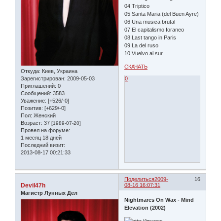
04 Triptico
05 Santa Maria (del Buen Ayre)
06 Una musica brutal
07 El capitalismo foraneo
08 Last tango in Paris
09 La del ruso
10 Vuelvo al sur
СКАЧАТЬ
Откуда:
Киев, Украина
0
Зарегистрирован
: 2009-05-03
Приглашений:
0
Сообщений:
3583
Уважение:
[+526/-0]
Позитив:
[+629/-0]
Пол:
Женский
Возраст:
37
[1989-07-20]
Провел на форуме:
1 месяц 18 дней
Последний визит:
2013-08-17 00:21:33
Поделиться
2009-
16
Devil47h
08-16 16:07:31
Магистр Лунных Дел
Nightmares On Wax - Mind
Elevation (2002)