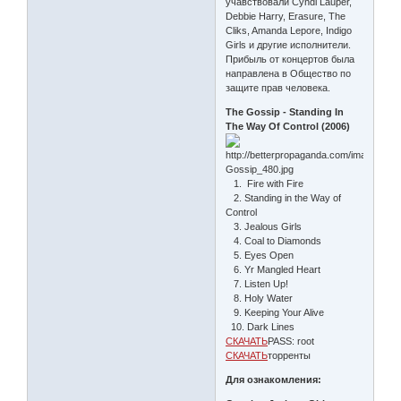
учавствовали Cyndi Lauper,
Debbie Harry, Erasure, The
Cliks, Amanda Lepore, Indigo
Girls и другие исполнители.
Прибыль от концертов была
направлена в Общество по
защите прав человека.
The Gossip - Standing In
The Way Of Control (2006)
1. Fire with Fire
2. Standing in the Way of
Control
3. Jealous Girls
4. Coal to Diamonds
5. Eyes Open
6. Yr Mangled Heart
7. Listen Up!
8. Holy Water
9. Keeping Your Alive
10. Dark Lines
СКАЧАТЬ
PASS: root
СКАЧАТЬ
торренты
Для ознакомления: