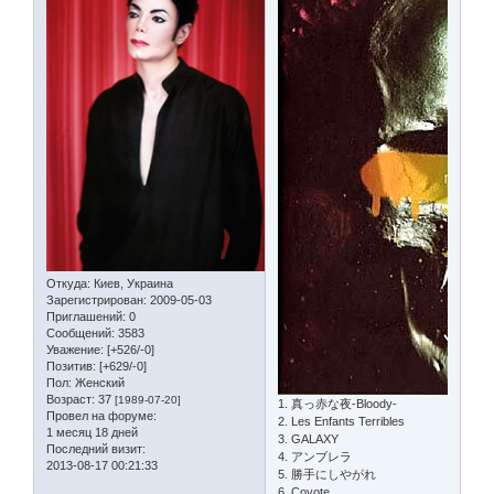
Откуда:
Киев, Украина
Зарегистрирован
: 2009-05-03
Приглашений:
0
Сообщений:
3583
Уважение:
[+526/-0]
Позитив:
[+629/-0]
Пол:
Женский
Возраст:
37
[1989-07-20]
1. 真っ赤な夜-Bloody-
Провел на форуме:
2. Les Enfants Terribles
1 месяц 18 дней
3. GALAXY
Последний визит:
4. アンブレラ
2013-08-17 00:21:33
5. 勝手にしやがれ
6. Coyote