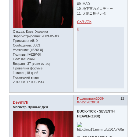
09. MAD
10. 地下室のメロディー
11. 太陽ニ殺サレタ
СКАЧАТЬ
0
Откуда:
Киев, Украина
Зарегистрирован
: 2009-05-03
Приглашений:
0
Сообщений:
3583
Уважение:
[+526/-0]
Позитив:
[+629/-0]
Пол:
Женский
Возраст:
37
[1989-07-20]
Провел на форуме:
1 месяц 18 дней
Последний визит:
2013-08-17 00:21:33
Поделиться
2009-
12
Devil47h
07-22 20:30:01
Магистр Лунных Дел
BUCK-TICK - SEVENTH
HEAVEN(1988)