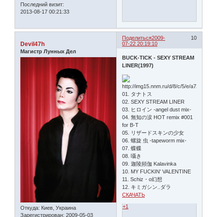
Последний визит:
2013-08-17 00:21:33
Поделиться
2009-
10
Devil47h
07-22 20:19:10
Магистр Лунных Дел
BUCK-TICK - SEXY STREAM
LINER(1997)
01. タナトス
02. SEXY STREAM LINER
03. ヒロイン -angel dust mix-
04. 無知の涙 HOT remix #001
for B-T
05. リザードスキンの少女
06. 螺旋 虫 -tapeworm mix-
07. 蝶蝶
08. 囁き
09. 迦陵頻伽 Kalavinka
10. MY FUCKIN' VALENTINE
11. Schiz・o幻想
12. キミガシン..ダラ
СКАЧАТЬ
+1
Откуда:
Киев, Украина
Зарегистрирован
: 2009-05-03