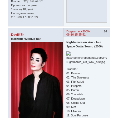
Возраст:
37
[1989-07-20]
Провел на форуме:
1 месяц 18 дней
Последний визит:
2013-08-17 00:21:33
Поделиться
2009-
14
Devil47h
08-16 15:35:51
Магистр Лунных Дел
Nightmares on Wax - In a
Space Outta Sound (2006)
Tracklist:
01. Passion
02. The Sweetest
03. Flip Ya Lid
04. Pudpots
05. Damn
06. You Wish
07. Deepdown
08. Chime Out
09. Me!
10. I Am You
11. Soul Purpose