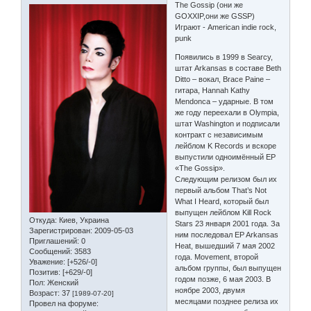
The Gossip (они же
GOXXIP,они же GSSP)
Играют - American indie rock,
punk
Появились в 1999 в Searcy,
штат Arkansas в составе Beth
Ditto – вокал, Brace Paine –
гитара, Hannah Kathy
Mendonca – ударные. В том
же году переехали в Olympia,
штат Washington и подписали
контракт с независимым
лейблом K Records и вскоре
выпустили одноимённый EP
«The Gossip».
Следующим релизом был их
первый альбом That’s Not
What I Heard, который был
выпущен лейблом Kill Rock
Откуда:
Киев, Украина
Stars 23 января 2001 года. За
Зарегистрирован
: 2009-05-03
ним последовал EP Arkansas
Приглашений:
0
Heat, вышедший 7 мая 2002
Сообщений:
3583
года. Movement, второй
Уважение:
[+526/-0]
альбом группы, был выпущен
Позитив:
[+629/-0]
годом позже, 6 мая 2003. В
Пол:
Женский
ноябре 2003, двумя
Возраст:
37
[1989-07-20]
месяцами позднее релиза их
Провел на форуме: