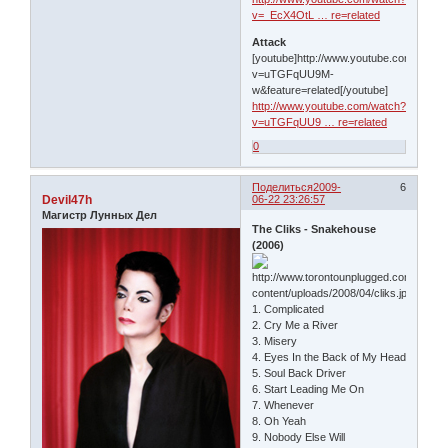
v=_EcX4OtL … re=related
Attack
[youtube]http://www.youtube.com/watch
v=uTGFqUU9M-
w&feature=related[/youtube]
http://www.youtube.com/watch?
v=uTGFqUU9 … re=related
0
Поделиться
2009-
6
Devil47h
06-22 23:26:57
Магистр Лунных Дел
The Cliks - Snakehouse
(2006)
1. Complicated
2. Cry Me a River
3. Misery
4. Eyes In the Back of My Head
5. Soul Back Driver
6. Start Leading Me On
7. Whenever
8. Oh Yeah
9. Nobody Else Will