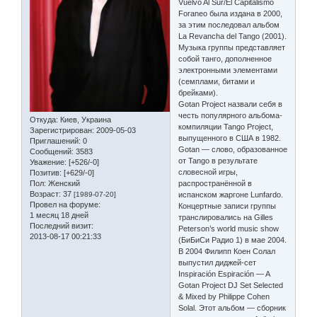
Vuelvo Al Sur/El Capitalismo
Foraneo была издана в 2000,
за этим последовал альбом
La Revancha del Tango (2001).
Музыка группы представляет
собой танго, дополненное
электронными элементами
(семплами, битами и
брейками).
Gotan Project назвали себя в
честь популярного альбома-
Откуда:
Киев, Украина
компиляции Tango Project,
Зарегистрирован
: 2009-05-03
выпущенного в США в 1982.
Приглашений:
0
Gotan — слово, образованное
Сообщений:
3583
от Tango в результате
Уважение:
[+526/-0]
словесной игры,
Позитив:
[+629/-0]
Пол:
Женский
распространённой в
Возраст:
37
[1989-07-20]
испанском жаргоне Lunfardo.
Провел на форуме:
Концертные записи группы
1 месяц 18 дней
транслировались на Gilles
Последний визит:
Peterson’s world music show
2013-08-17 00:21:33
(БиБиСи Радио 1) в мае 2004.
В 2004 Филипп Коен Солал
выпустил диджей-сет
Inspiración Espiración — A
Gotan Project DJ Set Selected
& Mixed by Philippe Cohen
Solal. Этот альбом — сборник