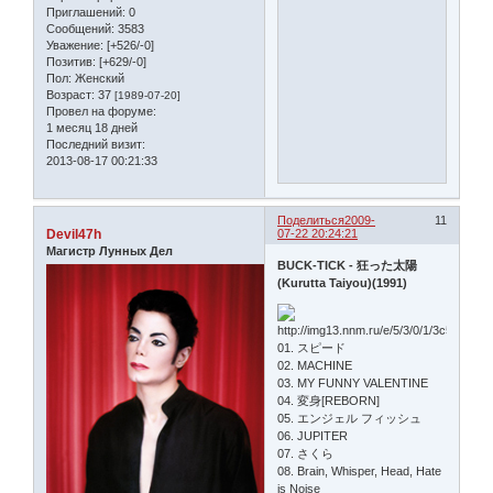
Приглашений:
0
Сообщений:
3583
Уважение:
[+526/-0]
Позитив:
[+629/-0]
Пол:
Женский
Возраст:
37
[1989-07-20]
Провел на форуме:
1 месяц 18 дней
Последний визит:
2013-08-17 00:21:33
Поделиться
2009-
11
Devil47h
07-22 20:24:21
Магистр Лунных Дел
BUCK-TICK - 狂った太陽
(Kurutta Taiyou)(1991)
01. スピード
02. MACHINE
03. MY FUNNY VALENTINE
04. 変身[REBORN]
05. エンジェル フィッシュ
06. JUPITER
07. さくら
08. Brain, Whisper, Head, Hate
is Noise