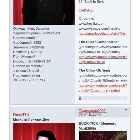
10. Back In Style
СКАЧАТЬ
О группе:
wwwthecliks.com
Откуда:
Киев, Украина
wwwmyspace.com/thecliks
Зарегистрирован
: 2009-05-03
http://en.wikipedia.org/wiki/The_Cliks
Приглашений:
0
The Cliks "Complicated"
Сообщений:
3583
[youtube]http://www.youtube.com/watch
Уважение:
[+526/-0]
Позитив:
[+629/-0]
v=jW4m0wOl4-M[/youtube]
Пол:
Женский
http://www.youtube.com/watch?
Возраст:
37
[1989-07-20]
v=jW4m0wOl4-M
Провел на форуме:
The Cliks- Oh Yeah
1 месяц 18 дней
Последний визит:
[youtube]http://www.youtube.com/watch
2013-08-17 00:21:33
v=bJD4QLsohT8&feature=related[/youtu
http://www.youtube.com/watch?
v=bJD4QLso … re=related
0
Поделиться
2009-
7
Devil47h
07-04 11:18:40
Магистр Лунных Дел
BUCK-TICK - Memento
Mori(2009)