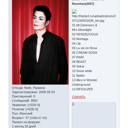
Revolver(2007)
01 Mr.Darkness &
Mrs.Moonlight
02 RENDEZVOUS
03 Montage
04 Lily
05 La vie en Rose
06 CREAM SODA
07 RAIN
08 BEAST
09 Sekai
10 Snow white
11 Spider
12 Alice in Wonder
Underground
Откуда:
Киев, Украина
13 REVOLVER
Зарегистрирован
: 2009-05-03
Приглашений:
0
СКАЧАТЬ
Сообщений:
3583
0
Уважение:
[+526/-0]
Позитив:
[+629/-0]
Пол:
Женский
Возраст:
37
[1989-07-20]
Провел на форуме:
1 месяц 18 дней