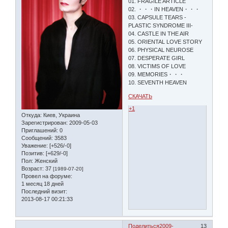
01. FRAGILE ARTICLE
02. ・・・IN HEAVEN・・・
03. CAPSULE TEARS -
PLASTIC SYNDROME III-
04. CASTLE IN THE AIR
05. ORIENTAL LOVE STORY
06. PHYSICAL NEUROSE
07. DESPERATE GIRL
08. VICTIMS OF LOVE
09. MEMORIES・・・
10. SEVENTH HEAVEN
СКАЧАТЬ
+1
Откуда:
Киев, Украина
Зарегистрирован
: 2009-05-03
Приглашений:
0
Сообщений:
3583
Уважение:
[+526/-0]
Позитив:
[+629/-0]
Пол:
Женский
Возраст:
37
[1989-07-20]
Провел на форуме:
1 месяц 18 дней
Последний визит:
2013-08-17 00:21:33
Поделиться
2009-
13