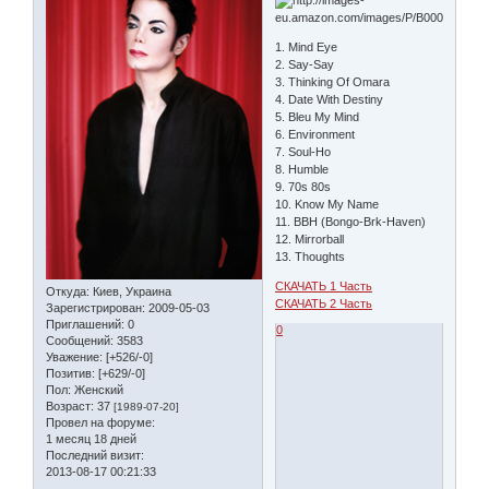
1. Mind Eye
2. Say-Say
3. Thinking Of Omara
4. Date With Destiny
5. Bleu My Mind
6. Environment
7. Soul-Ho
8. Humble
9. 70s 80s
10. Know My Name
11. BBH (Bongo-Brk-Haven)
12. Mirrorball
13. Thoughts
СКАЧАТЬ 1 Часть
Откуда:
Киев, Украина
СКАЧАТЬ 2 Часть
Зарегистрирован
: 2009-05-03
Приглашений:
0
0
Сообщений:
3583
Уважение:
[+526/-0]
Позитив:
[+629/-0]
Пол:
Женский
Возраст:
37
[1989-07-20]
Провел на форуме:
1 месяц 18 дней
Последний визит:
2013-08-17 00:21:33