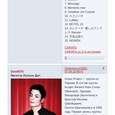
7. Message
8. Memento mori
9. Jonathan Jet-Coaster
10. スズメバチ
11. Lullaby-
12. MOTEL 13
13. セレナーデ -愛しのアンブ
レラ-Sweety-
14. 天使は誰だ
15. HEAVEN
СКАЧАТЬ
СКАЧАТЬ со 2-го источника
0
Поделиться
2009-
8
Devil47h
07-06 20:49:47
Магистр Лунных Дел
Gotan Project — группа из
Парижа. В состав группы
входят Филипп Коен Солал
(Франция), Эдуардо
Макарофф (Аргентина) и
Кристоф Мюллер
(Швейцария).
Группа образовалась в 1999
году. Первая запись группы