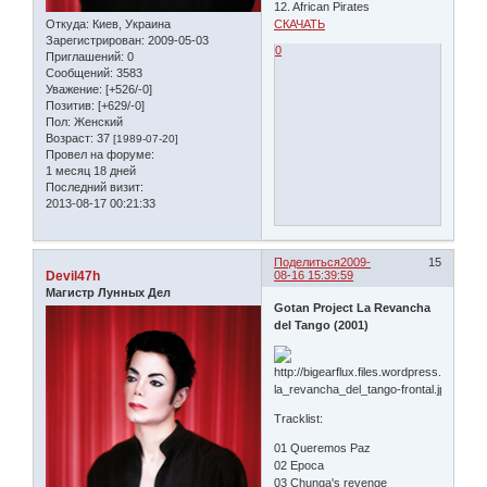
12. African Pirates
Откуда:
Киев, Украина
СКАЧАТЬ
Зарегистрирован
: 2009-05-03
0
Приглашений:
0
Сообщений:
3583
Уважение:
[+526/-0]
Позитив:
[+629/-0]
Пол:
Женский
Возраст:
37
[1989-07-20]
Провел на форуме:
1 месяц 18 дней
Последний визит:
2013-08-17 00:21:33
Поделиться
2009-
15
Devil47h
08-16 15:39:59
Магистр Лунных Дел
Gotan Project La Revancha
del Tango (2001)
Tracklist:
01 Queremos Paz
02 Epoca
03 Chunga's revenge