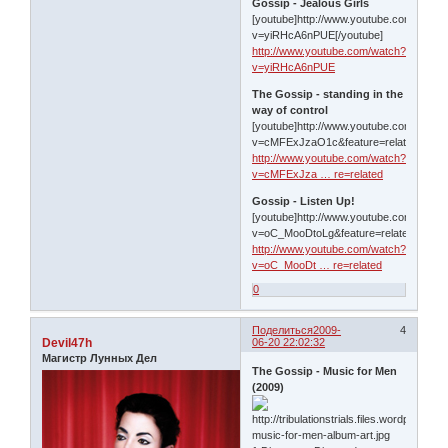
Gossip - Jealous Girls
[youtube]http://www.youtube.com/watch
v=yiRHcA6nPUE[/youtube]
http://www.youtube.com/watch?
v=yiRHcA6nPUE
The Gossip - standing in the
way of control
[youtube]http://www.youtube.com/watch
v=cMFExJzaO1c&feature=related[/yout
http://www.youtube.com/watch?
v=cMFExJza … re=related
Gossip - Listen Up!
[youtube]http://www.youtube.com/watch
v=oC_MooDtoLg&feature=related[/youtu
http://www.youtube.com/watch?
v=oC_MooDt … re=related
0
Поделиться
2009-
4
Devil47h
06-20 22:02:32
Магистр Лунных Дел
The Gossip - Music for Men
(2009)