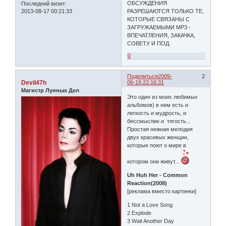
ОБСУЖДЕНИЯ
Последний визит:
2013-08-17 00:21:33
РАЗРЕШАЮТСЯ ТОЛЬКО ТЕ,
КОТОРЫЕ СВЯЗАНЫ С
ЗАГРУЖАЕМЫМИ МР3 -
ВПЕЧАТЛЕНИЯ, ЗАКАЧКА,
СОВЕТУ И ПОД.
0
Поделиться
2009-
2
Devil47h
06-19 22:16:31
Магистр Лунных Дел
Это один из моих любимых
альбомов) в нем есть и
легкость и мудрость, и
бессмыслие и тягость...
Простая нежная мелодия
двух красивых женщин,
которые поют о мире в
котором они живут...
Uh Huh Her - Common
Reaction(2008)
[реклама вместо картинки]
1 Not a Love Song
2 Explode
3 Wait Another Day