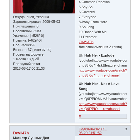
4 Common Reaction
5 Say So
6 Covered
Откуда:
Киев, Украина
7 Everyone
Зарегистрирован
: 2009-05-03
8 Away From Here
Приглашений:
0
9 So Long
Сообщений:
3583
10 Dance With Me
Уважение:
[+526/-0]
11 Dreamer
Позитив:
[+629/-0]
СКАЧАТЬ
Пол:
Женский
Для ознакомления 2 клипа)
Возраст:
37
[1989-07-20]
Провел на форуме:
Uh Huh Her - Explode
1 месяц 18 дней
[youtube]http://www.youtube.com/watch
Последний визит:
v=pSJI0o7T4sk&feature=channel[/youtu
2013-08-17 00:21:33
http://www.youtube.com/watch?
v=pSJI0o7T … re=channel
Uh Huh Her - Not A Love
Song
[youtube]http://www.youtube.com/watch
v=uQ9iPPfOMvM&feature=channel[/yout
http://www.youtube.com/watch?
v=uQ9iPPfO … re=channel
0
Поделиться
2009-
3
Devil47h
06-20 21:51:52
Магистр Лунных Дел