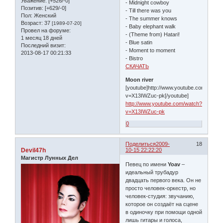
Уважение:
[+526/-0]
- Midnight cowboy
Позитив:
[+629/-0]
- Till there was you
Пол:
Женский
- The summer knows
Возраст:
37
[1989-07-20]
- Baby elephant walk
Провел на форуме:
- (Theme from) Hatari!
1 месяц 18 дней
- Blue satin
Последний визит:
- Moment to moment
2013-08-17 00:21:33
- Bistro
СКАЧАТЬ
Moon river
[youtube]http://www.youtube.com/watch
v=X13IWZuc-pk[/youtube]
http://www.youtube.com/watch?
v=X13IWZuc-pk
0
Поделиться
2009-
18
Devil47h
10-15 22:22:20
Магистр Лунных Дел
Певец по имени
Yoav
–
идеальный трубадур
двадцать первого века. Он не
просто человек-оркестр, но
человек-студия: звучанию,
которое он создаёт на сцене
в одиночку при помощи одной
лишь гитары и голоса,