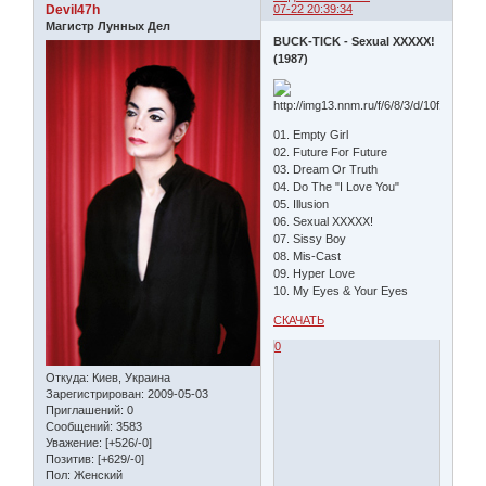
Devil47h
07-22 20:39:34
Магистр Лунных Дел
BUCK-TICK - Sexual XXXXX!
(1987)
01. Empty Girl
02. Future For Future
03. Dream Or Truth
04. Do The "I Love You"
05. Illusion
06. Sexual XXXXX!
07. Sissy Boy
08. Mis-Cast
09. Hyper Love
10. My Eyes & Your Eyes
СКАЧАТЬ
0
Откуда:
Киев, Украина
Зарегистрирован
: 2009-05-03
Приглашений:
0
Сообщений:
3583
Уважение:
[+526/-0]
Позитив:
[+629/-0]
Пол:
Женский