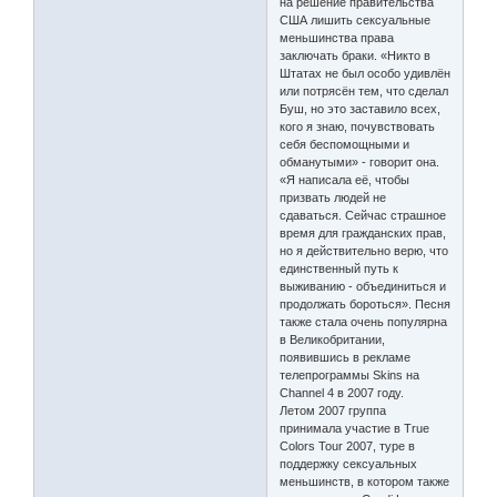
на решение правительства
США лишить сексуальные
меньшинства права
заключать браки. «Никто в
Штатах не был особо удивлён
или потрясён тем, что сделал
Буш, но это заставило всех,
кого я знаю, почувствовать
себя беспомощными и
обманутыми» - говорит она.
«Я написала её, чтобы
призвать людей не
сдаваться. Сейчас страшное
время для гражданских прав,
но я действительно верю, что
единственный путь к
выживанию - объединиться и
продолжать бороться». Песня
также стала очень популярна
в Великобритании,
появившись в рекламе
телепрограммы Skins на
Channel 4 в 2007 году.
Летом 2007 группа
принимала участие в True
Colors Tour 2007, туре в
поддержку сексуальных
меньшинств, в котором также