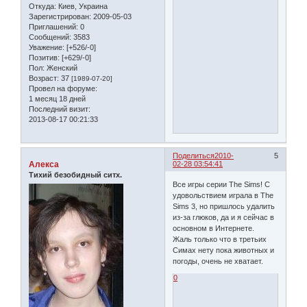
Откуда:
Киев, Украина
Зарегистрирован
: 2009-05-03
Приглашений:
0
Сообщений:
3583
Уважение:
[+526/-0]
Позитив:
[+629/-0]
Пол:
Женский
Возраст:
37
[1989-07-20]
Провел на форуме:
1 месяц 18 дней
Последний визит:
2013-08-17 00:21:33
Поделиться
2010-
5
Алекса
02-28 03:54:41
Тихий безобидный ситх.
Все игры серии The Sims! С
удовольствием играла в The
Sims 3, но пришлось удалить
из-за глюков, да и я сейчас в
основном в Интернете.
Жаль только что в третьих
Симах нету пока животных и
погоды, очень не хватает.
0