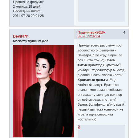
Провел на форуме:
2 месяца 18 дней
Последний визит:
2011-07-20 20:01:28
Поделиться
2010-
4
Devil47h
02-26 22:02:34
Магистр Лунных Дел
Прежде всего расскажу про
абсолютного фаворита -
Занзара
. Эту игру я прошла
раз 15 так точно) Потом
Хитмен
(Киллер;Скрытный
убийца - переводофф многа)
,
в особенности люблю часть
Кровавые деньги
. Еще
люблю Фаллоут: Братство
стали - моя самая любимая
рпгэшка - у меня до сих пор
от неё мурашки по телу)
Замок Вольфенштайн(самый
первый выпуск) конечно - не
игра а одна сплошная
ностальгия)
0