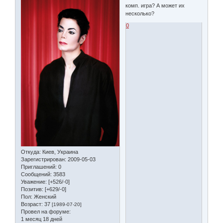
комп. игра? А может их
несколько?
0
Откуда:
Киев, Украина
Зарегистрирован
: 2009-05-03
Приглашений:
0
Сообщений:
3583
Уважение:
[+526/-0]
Позитив:
[+629/-0]
Пол:
Женский
Возраст:
37
[1989-07-20]
Провел на форуме:
1 месяц 18 дней