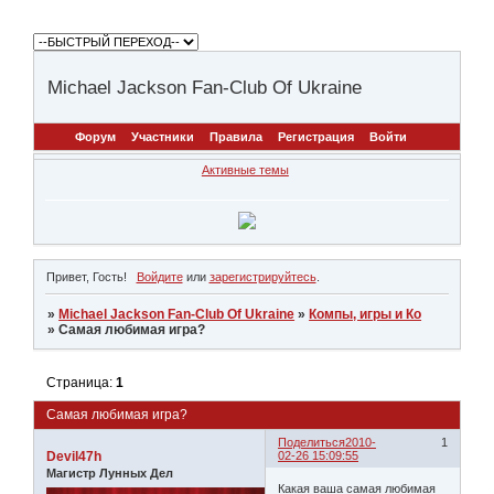
Michael Jackson Fan-Club Of Ukraine
Форум
Участники
Правила
Регистрация
Войти
Активные темы
Привет, Гость!
Войдите
или
зарегистрируйтесь
.
»
Michael Jackson Fan-Club Of Ukraine
»
Компы, игры и Ко
»
Самая любимая игра?
Страница:
1
Самая любимая игра?
Поделиться
2010-
1
Devil47h
02-26 15:09:55
Магистр Лунных Дел
Какая ваша самая любимая