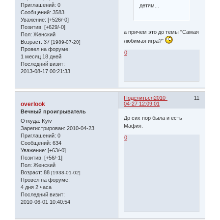
Приглашений:
0
детям...
Сообщений:
3583
Уважение:
[+526/-0]
Позитив:
[+629/-0]
а причем это до темы "Самая
Пол:
Женский
любимая игра?"
Возраст:
37
[1989-07-20]
Провел на форуме:
0
1 месяц 18 дней
Последний визит:
2013-08-17 00:21:33
Поделиться
2010-
11
overlook
04-27 12:09:01
Вечный проигрыватель
До сих пор была и есть
Откуда:
Kyiv
Мафия.
Зарегистрирован
: 2010-04-23
Приглашений:
0
0
Сообщений:
634
Уважение:
[+63/-0]
Позитив:
[+56/-1]
Пол:
Женский
Возраст:
88
[1938-01-02]
Провел на форуме:
4 дня 2 часа
Последний визит:
2010-06-01 10:40:54