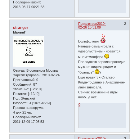
Последний визит:
2013-08-17 00:21:33
Поделиться
2010-
2
stranger
02-26 15:31:09
МаньяГ
Вольфштейн
Раньше сама играла с
удовольствием - нравится
мне атмосфера
Последнюю версию проходил
муж а я сидела рядом и
Откуда:
В основном Москва
"боялась"
)
Зарегистрирован
: 2010-02-24
Еще нравится Сталкер.
Приглашений:
0
Когда-то давно в Анархии-он-
Сообщений:
87
лайн зависала.
Уважение:
[+28/-0]
Сейчас времени на игры
Позитив:
[+12/-0]
вообще нет.
Пол:
Женский
Возраст:
51
[1974-10-14]
0
Провел на форуме:
4 дня 21 час
Последний визит:
2011-12-09 17:05:53
Поделиться
2010-
3