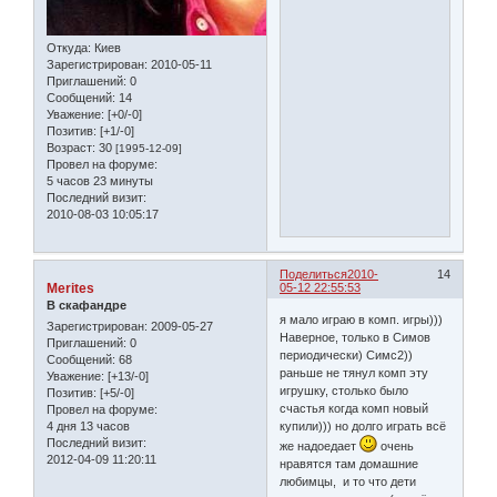
Откуда:
Киев
Зарегистрирован
: 2010-05-11
Приглашений:
0
Сообщений:
14
Уважение:
[+0/-0]
Позитив:
[+1/-0]
Возраст:
30
[1995-12-09]
Провел на форуме:
5 часов 23 минуты
Последний визит:
2010-08-03 10:05:17
Поделиться
2010-
14
Merites
05-12 22:55:53
В скафандре
я мало играю в комп. игры)))
Зарегистрирован
: 2009-05-27
Наверное, только в Симов
Приглашений:
0
периодически) Симс2))
Сообщений:
68
раньше не тянул комп эту
Уважение:
[+13/-0]
игрушку, столько было
Позитив:
[+5/-0]
счастья когда комп новый
Провел на форуме:
4 дня 13 часов
купили))) но долго играть всё
Последний визит:
же надоедает
очень
2012-04-09 11:20:11
нравятся там домашние
любимцы, и то что дети