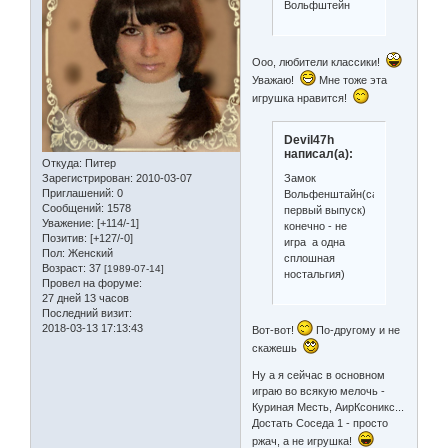
Вольфштейн
Ооо, любители классики!
Уважаю!
Мне тоже эта
игрушка нравится!
Devil47h
написал(а):
Откуда:
Питер
Зарегистрирован
: 2010-03-07
Замок
Приглашений:
0
Вольфенштайн(самый
Сообщений:
1578
первый выпуск)
Уважение:
[+114/-1]
конечно - не
Позитив:
[+127/-0]
игра а одна
Пол:
Женский
сплошная
Возраст:
37
[1989-07-14]
ностальгия)
Провел на форуме:
27 дней 13 часов
Последний визит:
2018-03-13 17:13:43
Вот-вот!
По-другому и не
скажешь
Ну а я сейчас в основном
играю во всякую мелочь -
Куриная Месть, АирКсоникс...
Достать Соседа 1 - просто
ржач, а не игрушка!