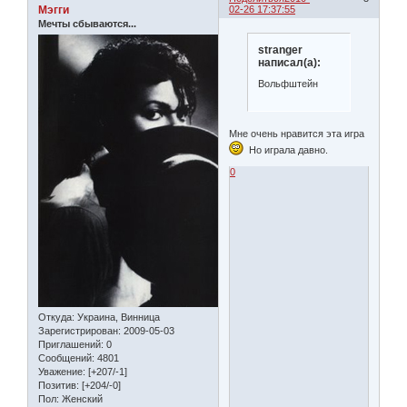
Мэгги
02-26 17:37:55
Мечты сбываются...
stranger
написал(а):
Вольфштейн
Мне очень нравится эта игра
Но играла давно.
0
Откуда:
Украина, Винница
Зарегистрирован
: 2009-05-03
Приглашений:
0
Сообщений:
4801
Уважение:
[+207/-1]
Позитив:
[+204/-0]
Пол:
Женский