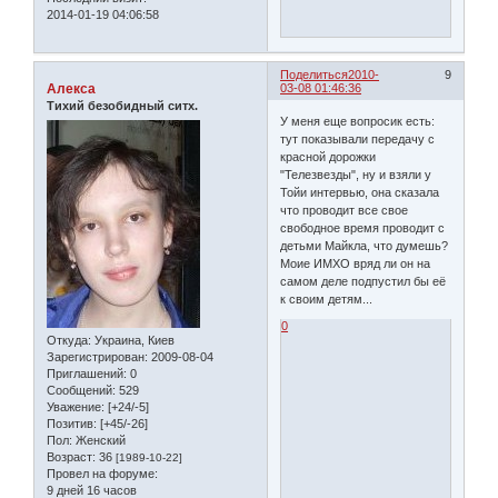
2014-01-19 04:06:58
Поделиться
2010-
9
Алекса
03-08 01:46:36
Тихий безобидный ситх.
У меня еще вопросик есть:
тут показывали передачу с
красной дорожки
"Телезвезды", ну и взяли у
Тойи интервью, она сказала
что проводит все свое
свободное время проводит с
детьми Майкла, что думешь?
Моие ИМХО вряд ли он на
самом деле подпустил бы её
к своим детям...
0
Откуда:
Украина, Киев
Зарегистрирован
: 2009-08-04
Приглашений:
0
Сообщений:
529
Уважение:
[+24/-5]
Позитив:
[+45/-26]
Пол:
Женский
Возраст:
36
[1989-10-22]
Провел на форуме:
9 дней 16 часов