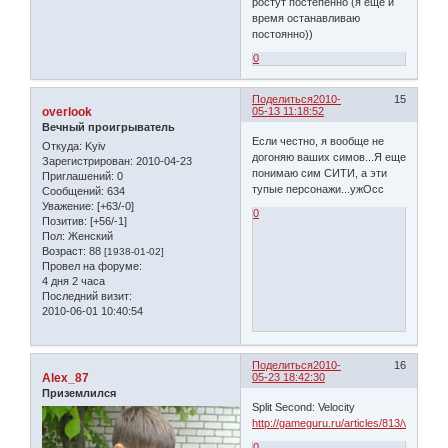
ростут постепенно (я ещё и
время останавливаю
постоянно))
0
Поделиться
2010-
15
overlook
05-13 11:18:52
Вечный проигрыватель
Если честно, я вообще не
Откуда:
Kyiv
догоняю ваших симов...Я еще
Зарегистрирован
: 2010-04-23
понимаю сим СИТИ, а эти
Приглашений:
0
тупые персонажи...ужОсс
Сообщений:
634
Уважение:
[+63/-0]
0
Позитив:
[+56/-1]
Пол:
Женский
Возраст:
88
[1938-01-02]
Провел на форуме:
4 дня 2 часа
Последний визит:
2010-06-01 10:40:54
Поделиться
2010-
16
Alex_87
05-23 18:42:30
Приземлился
Split Second: Velocity
http://gameguru.ru/articles/813/view.html
0