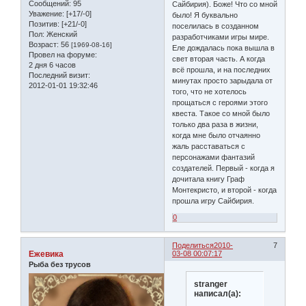
Сообщений:
95
Сайбирия). Боже! Что со мной
Уважение:
[+17/-0]
было! Я буквально
Позитив:
[+21/-0]
поселилась в созданном
Пол:
Женский
разработчиками игры мире.
Возраст:
56
[1969-08-16]
Еле дождалась пока вышла в
Провел на форуме:
свет вторая часть. А когда
2 дня 6 часов
всё прошла, и на последних
Последний визит:
минутах просто зарыдала от
2012-01-01 19:32:46
того, что не хотелось
прощаться с героями этого
квеста. Такое со мной было
только два раза в жизни,
когда мне было отчаянно
жаль расставаться с
персонажами фантазий
создателей. Первый - когда я
дочитала книгу Граф
Монтекристо, и второй - когда
прошла игру Сайбирия.
0
Поделиться
2010-
7
Ежевика
03-08 00:07:17
Рыба без трусов
stranger
написал(а):