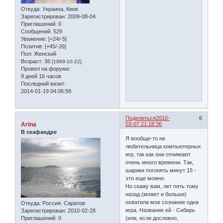
Откуда:
Украина, Киев
Зарегистрирован
: 2009-08-04
Приглашений:
0
Сообщений:
529
Уважение:
[+24/-5]
Позитив:
[+45/-26]
Пол:
Женский
Возраст:
36
[1989-10-22]
Провел на форуме:
9 дней 16 часов
Последний визит:
2014-01-19 04:06:58
Поделиться
2010-
6
Arina
03-07 21:18:36
В скафандре
Я вообще-то не
любительница компьютерных
игр, так как они отнимают
очень много времени. Так,
шарики погонять минут 15 -
это еще можно.
Но скажу вам, лет пять тому
назад (может и больше)
охватила мое сознание одна
Откуда:
Россия. Саратов
игра. Название ей - Сибирь
Зарегистрирован
: 2010-02-28
Приглашений:
0
(или, если дословно,