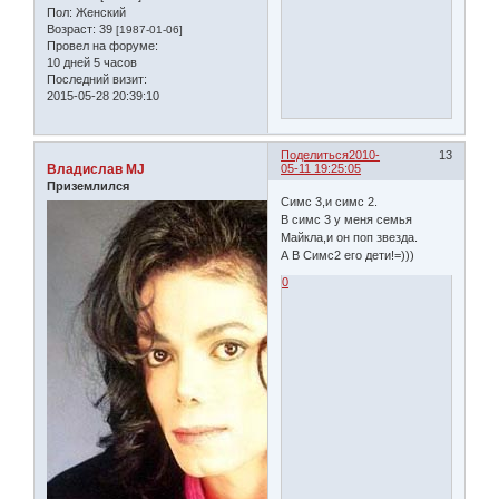
Пол:
Женский
Возраст:
39
[1987-01-06]
Провел на форуме:
10 дней 5 часов
Последний визит:
2015-05-28 20:39:10
Поделиться
2010-
13
Владислав MJ
05-11 19:25:05
Приземлился
Симс 3,и симс 2.
В симс 3 у меня семья
Майкла,и он поп звезда.
А В Симс2 его дети!=)))
0