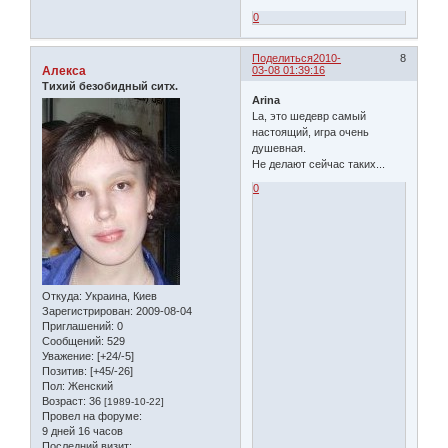
0
Поделиться
2010-
8
Алекса
03-08 01:39:16
Тихий безобидный ситх.
Arina
Lа, это шедевр самый
настоящий, игра очень
душевная.
Не делают сейчас таких...
0
Откуда:
Украина, Киев
Зарегистрирован
: 2009-08-04
Приглашений:
0
Сообщений:
529
Уважение:
[+24/-5]
Позитив:
[+45/-26]
Пол:
Женский
Возраст:
36
[1989-10-22]
Провел на форуме:
9 дней 16 часов
Последний визит: