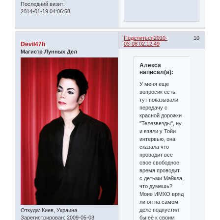
Последний визит:
2014-01-19 04:06:58
Поделиться
2010-
10
Devil47h
03-08 02:12:49
Магистр Лунных Дел
Алекса
написал(а):
У меня еще
вопросик есть:
тут показывали
передачу с
красной дорожки
"Телезвезды", ну
и взяли у Тойи
интервью, она
сказала что
проводит все
свое свободное
время проводит
с детьми Майкла,
что думешь?
Моие ИМХО вряд
ли он на самом
деле подпустил
Откуда:
Киев, Украина
бы её к своим
Зарегистрирован
: 2009-05-03