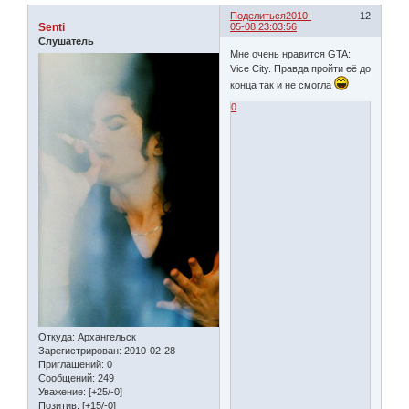
Поделиться
2010-
12
Senti
05-08 23:03:56
Слушатель
Мне очень нравится GTA:
Vice City. Правда пройти её до
конца так и не смогла
0
Откуда:
Архангельск
Зарегистрирован
: 2010-02-28
Приглашений:
0
Сообщений:
249
Уважение:
[+25/-0]
Позитив:
[+15/-0]