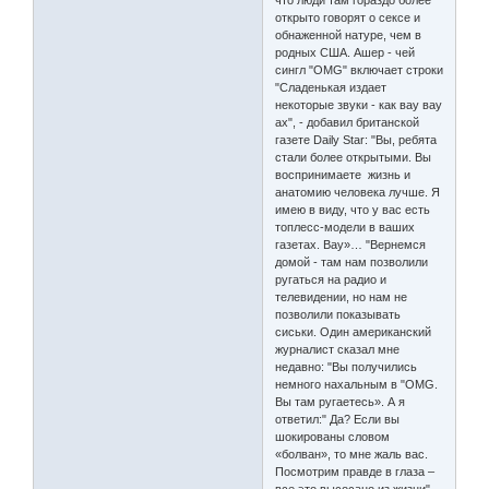
что люди там гораздо более
открыто говорят о сексе и
обнаженной натуре, чем в
родных США. Ашер - чей
сингл "OMG" включает строки
"Сладенькая издает
некоторые звуки - как вау вау
ах", - добавил британской
газете Daily Star: "Вы, ребята
стали более открытыми. Вы
воспринимаете жизнь и
анатомию человека лучше. Я
имею в виду, что у вас есть
топлесс-модели в ваших
газетах. Вау»… "Вернемся
домой - там нам позволили
ругаться на радио и
телевидении, но нам не
позволили показывать
сиськи. Один американский
журналист сказал мне
недавно: "Вы получились
немного нахальным в "OMG.
Вы там ругаетесь». А я
ответил:" Да? Если вы
шокированы словом
«болван», то мне жаль вас.
Посмотрим правде в глаза –