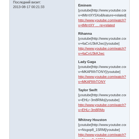
Последний визит:
Eminem
2013-08-17 00:21:33
[youtube]http://www.youtube.com/watch
v=tMtrrtXYSXo&feature=related[/youtube
http://www.youtube.com/watch?
v=tMtrrtXY … re=related
Rihanna
[youtube]http://www.youtube.com/watch
v=4aCvU3kKJwc[/youtube]
http://www.youtube.com/watch?
v=4aCvU3kKJwc
Lady Gaga
[youtube]http://www.youtube.com/watch
v=MKAPlXhTONY[/youtube]
http://www.youtube.com/watch?
v=MKAPlXhTONY
Taylor Swift
[youtube]http://www.youtube.com/watch
v=EHLr-3m8RMo[/youtube]
http://www.youtube.com/watch?
v=EHLr-3m8RMo
Whitney Houston
[youtube]http://www.youtube.com/watch
v=Nsgop8_1SRM[/youtube]
http://www.youtube.com/watch?