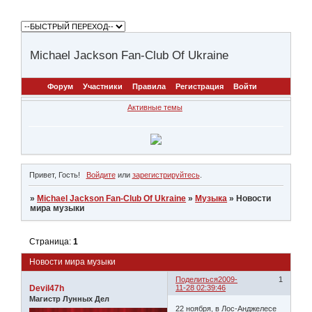
Michael Jackson Fan-Club Of Ukraine
Форум
Участники
Правила
Регистрация
Войти
Активные темы
Привет, Гость!
Войдите
или
зарегистрируйтесь
.
»
Michael Jackson Fan-Club Of Ukraine
»
Музыка
»
Новости
мира музыки
Страница:
1
Новости мира музыки
Поделиться
2009-
1
Devil47h
11-28 02:39:46
Магистр Лунных Дел
22 ноября, в Лос-Анджелесе