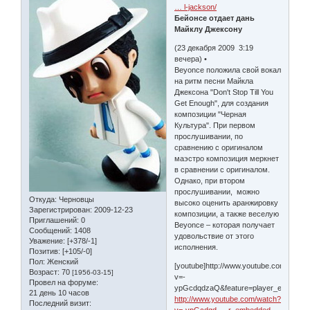
… l-jackson/
Бейонсе отдает дань
Майклу Джексону
(23 декабря 2009 3:19
вечера) •
Beyonce положила свой вокал
на ритм песни Майкла
Джексона "Don't Stop Till You
Get Enough", для создания
композиции "Черная
Культура". При первом
прослушивании, по
сравнению с оригиналом
маэстро композиция меркнет
в сравнении с оригиналом.
Однако, при втором
прослушивании, можно
Откуда:
Черновцы
высоко оценить аранжировку
Зарегистрирован
: 2009-12-23
композиции, а также веселую
Приглашений:
0
Beyonce – которая получает
Сообщений:
1408
удовольствие от этого
Уважение:
[+378/-1]
исполнения.
Позитив:
[+105/-0]
Пол:
Женский
[youtube]http://www.youtube.com/watch
Возраст:
70
[1956-03-15]
v=-
Провел на форуме:
ypGcdqdzaQ&feature=player_embedded
21 день 10 часов
http://www.youtube.com/watch?
Последний визит: