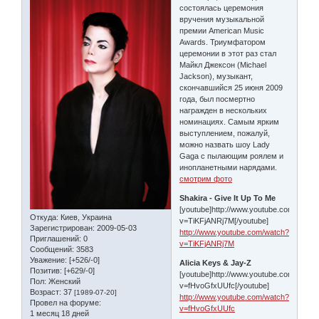
состоялась церемония
вручения музыкальной
премии American Music
Awards. Триумфатором
церемонии в этот раз стал
Майкл Джексон (Michael
Jackson), музыкант,
скончавшийся 25 июня 2009
года, был посмертно
награжден в нескольких
номинациях. Самым ярким
выступлением, пожалуй,
можно назвать шоу Lady
Gaga с пылающим роялем и
инопланетными нарядами.
смотрим фото
Shakira - Give It Up To Me
[youtube]http://www.youtube.com/watch
Откуда:
Киев, Украина
v=TiKFjANRj7M[/youtube]
Зарегистрирован
: 2009-05-03
http://www.youtube.com/watch?
Приглашений:
0
v=TiKFjANRj7M
Сообщений:
3583
Уважение:
[+526/-0]
Alicia Keys & Jay-Z
Позитив:
[+629/-0]
[youtube]http://www.youtube.com/watch
Пол:
Женский
v=fHvoGfxUUfc[/youtube]
Возраст:
37
[1989-07-20]
http://www.youtube.com/watch?
Провел на форуме:
v=fHvoGfxUUfc
1 месяц 18 дней