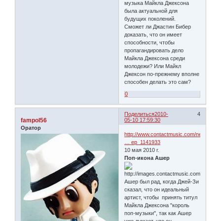
музыка Майкла Джексона
была актуальной для
будущих поколений.
Сможет ли Джастин Бибер
доказать, что он имеет
способности, чтобы
пропагандировать дело
Майкла Джексона среди
молодежи? Или Майкл
Джексон по-прежнему вполне
способен делать это сам?
0
Поделиться
2010-
4
fampol56
05-10 17:59:30
Оратор
http://www.contactmusic.com/news.nsf/s
… ер_1141933
10 мая 2010 г.
Поп-икона Ашер
Ашер был рад, когда Джей-Зи
сказал, что он идеальный
артист, чтобы принять титул
Майкла Джексона "король
поп-музыки", так как Ашер