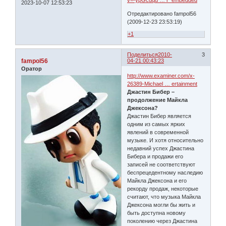
v=-ypGcdqd … r_embedded
2023-10-07 12:53:23
Отредактировано fampol56
(2009-12-23 23:53:19)
+1
Поделиться
2010-
3
fampol56
04-21 00:43:23
Оратор
http://www.examiner.com/x-
26389-Michael … ertainment
Джастин Бибер –
продолжение Майкла
Джексона?
Джастин Бибер является
одним из самых ярких
явлений в современной
музыке. И хотя относительно
недавний успех Джастина
Бибера и продажи его
записей не соответствуют
беспрецедентному наследию
Майкла Джексона и его
рекорду продаж, некоторые
считают, что музыка Майкла
Джексона могли бы жить и
быть доступна новому
поколению через Джастина