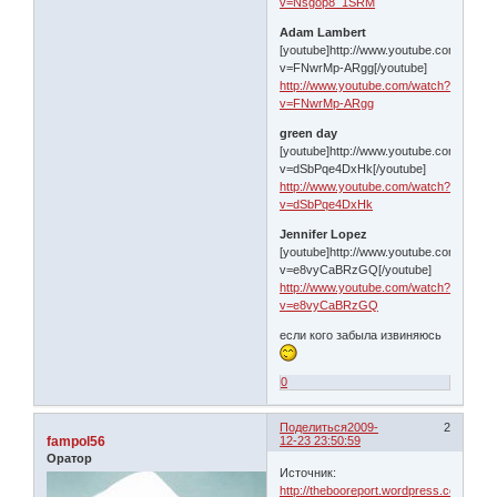
v=Nsgop8_1SRM
Adam Lambert
[youtube]http://www.youtube.com/watch
v=FNwrMp-ARgg[/youtube]
http://www.youtube.com/watch?
v=FNwrMp-ARgg
green day
[youtube]http://www.youtube.com/watch
v=dSbPqe4DxHk[/youtube]
http://www.youtube.com/watch?
v=dSbPqe4DxHk
Jennifer Lopez
[youtube]http://www.youtube.com/watch
v=e8vyCaBRzGQ[/youtube]
http://www.youtube.com/watch?
v=e8vyCaBRzGQ
если кого забыла извиняюсь
0
Поделиться
2009-
2
fampol56
12-23 23:50:59
Оратор
Источник:
http://thebooreport.wordpress.com/2009