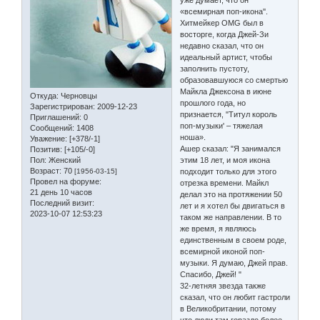
уже думает, что он
«всемирная поп-икона''.
Хитмейкер OMG был в
восторге, когда Джей-Зи
недавно сказал, что он
идеальный артист, чтобы
заполнить пустоту,
образовавшуюся со смертью
Майкла Джексона в июне
Откуда:
Черновцы
прошлого года, но
Зарегистрирован
: 2009-12-23
признается, "Титул король
Приглашений:
0
поп-музыки' – тяжелая
Сообщений:
1408
ноша».
Уважение:
[+378/-1]
Ашер сказал: "Я занимался
Позитив:
[+105/-0]
Пол:
Женский
этим 18 лет, и моя икона
Возраст:
70
[1956-03-15]
подходит только для этого
Провел на форуме:
отрезка времени. Майкл
21 день 10 часов
делал это на протяжении 50
Последний визит:
лет и я хотел бы двигаться в
2023-10-07 12:53:23
таком же направлении. В то
же время, я являюсь
единственным в своем роде,
всемирной иконой поп-
музыки. Я думаю, Джей прав.
Спасибо, Джей! "
32-летняя звезда также
сказал, что он любит гастроли
в Великобритании, потому