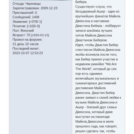
Бибера.
Откуда:
Черновцы
Существуют слухи, что
Зарегистрирован
: 2009-12-23
безудержный Ашер - один из
Приглашений:
0
крупнейших фанатов Майкла
Сообщений:
1408
Джексона и наставник
Уважение:
[+378/-1]
Джастина Бибера - лоббирует
Позитив:
[+105/-0]
Пол:
Женский
записи альбома лучших
Возраст:
70
[1956-03-15]
хитов Майкла Джексона
Провел на форуме:
Джастином Бибером.
21 день 10 часов
Идея, чтобы Джастин Бибер
Последний визит:
спел песни Майкла Джексона
2023-10-07 12:53:23
якобы возникла после того,
как Бибер принял участие в
недавнем римейке "We Are
The World", который до сих
пор есть однимиз
величайших музыкальных и
гуманитарных достижений
достижения Майкла
Джексона. Джастин Бибер
ранее заявил о своей любви к
музыке Майкла Джексона и
Ашер - близкий друг семьи
Джексона, который даже
выступал на панихиде
Майкла Джексона в июле
прошлого года, как говорят,
решил сделать так, чтобы