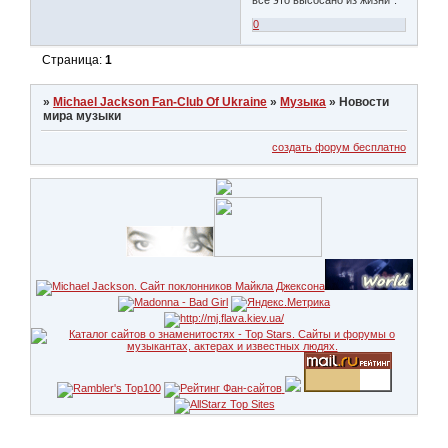
все это высосано из жизни".
0
Страница:
1
»
Michael Jackson Fan-Club Of Ukraine
»
Музыка
»
Новости
мира музыки
создать форум бесплатно