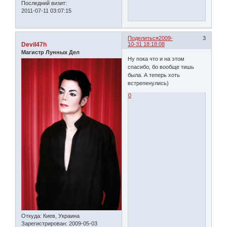
Последний визит:
2011-07-11 03:07:15
Поделиться
2009-
3
Devil47h
10-31 18:18:08
Магистр Лунных Дел
Ну пока что и на этом
спасибо, бо вообще тишь
была. А теперь хоть
встрепенулись)
0
Откуда:
Киев, Украина
Зарегистрирован
: 2009-05-03