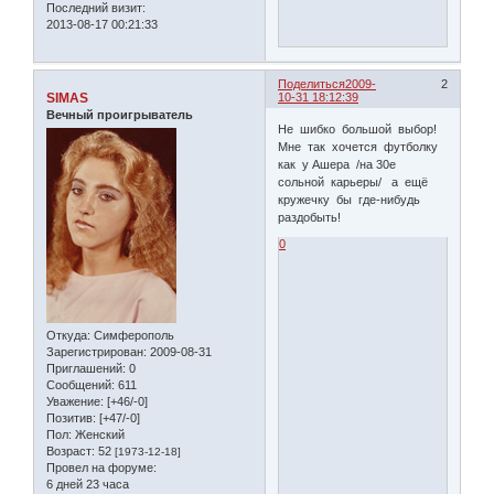
Последний визит:
2013-08-17 00:21:33
Поделиться
2009-
2
SIMAS
10-31 18:12:39
Вечный проигрыватель
Не шибко большой выбор!
Мне так хочется футболку
как у Ашера /на 30е
сольной карьеры/ а ещё
кружечку бы где-нибудь
раздобыть!
0
Откуда:
Симферополь
Зарегистрирован
: 2009-08-31
Приглашений:
0
Сообщений:
611
Уважение:
[+46/-0]
Позитив:
[+47/-0]
Пол:
Женский
Возраст:
52
[1973-12-18]
Провел на форуме:
6 дней 23 часа