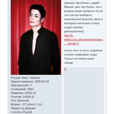
заказать футболки с дядей
Мишей, цвет футболки, тип и
размер можно выбрать после
того как вы выберете
изначальный рисунок, цены и
материал насколько я могу
судить вполне
демократичны)
http://e-
prikid.com.ua/component/page,s
… /Itemid,2/
если у кого-то есть подобные
ссылки скидываем сюда)
Только уточняем какие
города.
0
Откуда:
Киев, Украина
Зарегистрирован
: 2009-05-03
Приглашений:
0
Сообщений:
3583
Уважение:
[+526/-0]
Позитив:
[+629/-0]
Пол:
Женский
Возраст:
37
[1989-07-20]
Провел на форуме:
1 месяц 18 дней