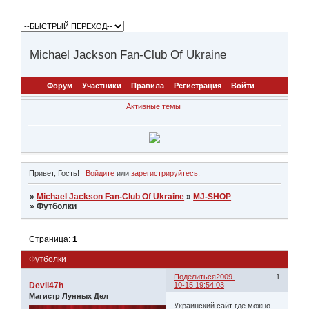
Michael Jackson Fan-Club Of Ukraine
Форум
Участники
Правила
Регистрация
Войти
Активные темы
Привет, Гость!
Войдите
или
зарегистрируйтесь
.
»
Michael Jackson Fan-Club Of Ukraine
»
MJ-SHOP
»
Футболки
Страница:
1
Футболки
Поделиться
2009-
1
Devil47h
10-15 19:54:03
Магистр Лунных Дел
Украинский сайт где можно