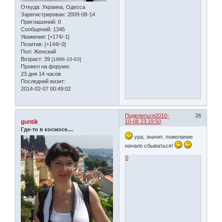
Откуда:
Украина, Одесса
Зарегистрирован
: 2009-08-14
Приглашений:
0
Сообщений:
1345
Уважение:
[+174/-1]
Позитив:
[+144/-0]
Пол:
Женский
Возраст:
39
[1986-10-03]
Провел на форуме:
23 дня 14 часов
Последний визит:
2014-02-07 00:49:02
Поделиться
2010-
26
guntik
10-08 23:19:50
Где-то в космосе....
ура, значит, пожелание
начало сбываться!
0