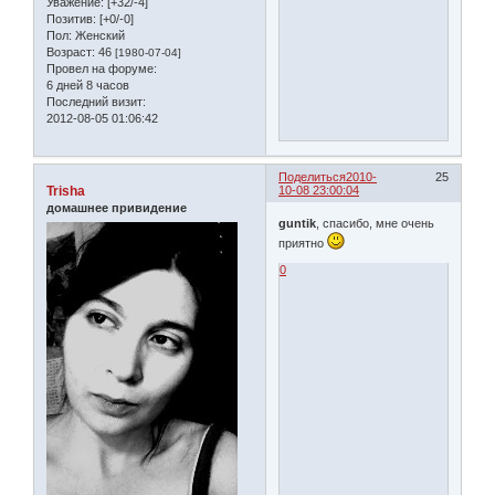
Уважение:
[+32/-4]
Позитив:
[+0/-0]
Пол:
Женский
Возраст:
46
[1980-07-04]
Провел на форуме:
6 дней 8 часов
Последний визит:
2012-08-05 01:06:42
Поделиться
2010-
25
Trisha
10-08 23:00:04
домашнее привидение
guntik
, спасибо, мне очень
приятно
0