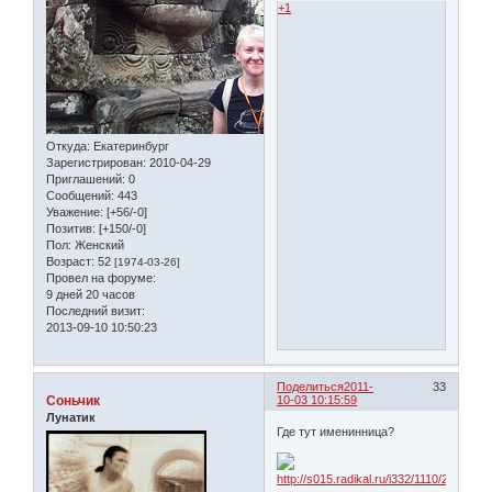
+1
Откуда:
Екатеринбург
Зарегистрирован
: 2010-04-29
Приглашений:
0
Сообщений:
443
Уважение:
[+56/-0]
Позитив:
[+150/-0]
Пол:
Женский
Возраст:
52
[1974-03-26]
Провел на форуме:
9 дней 20 часов
Последний визит:
2013-09-10 10:50:23
Поделиться
2011-
33
Соньчик
10-03 10:15:59
Лунатик
Где тут именинница?