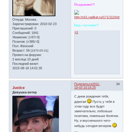
Поздравляю!!!
Откуда:
Москва
Зарегистрирован
: 2010-02-23
Будь счастлива!!!
Приглашений:
0
+1
Сообщений:
1841
Уважение:
[+97/-0]
Позитив:
[+385/-0]
Пол:
Женский
Возраст:
56
[1970-05-31]
Провел на форуме:
2 месяца 10 дней
Последний визит:
2015-08-18 14:01:35
Поделиться
2011-
34
Justice
10-03 10:16:25
Девушка-ветер
С днем рождения тебя,
дорогая
Пусть у тебя в
этом году все будет
замечательно, побольше
позитива, поменьше болячек.
Ну, и вкусненького чего-
нибудь сегодня вечером