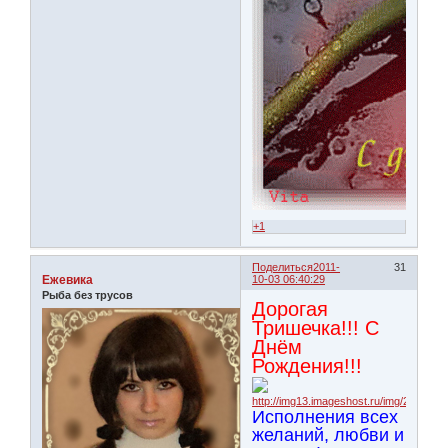
+1
Поделиться
2011-
31
Ежевика
10-03 06:40:29
Рыба без трусов
Дорогая
Тришечка!!! С
Днём
Рождения!!!
Исполнения всех
желаний, любви и