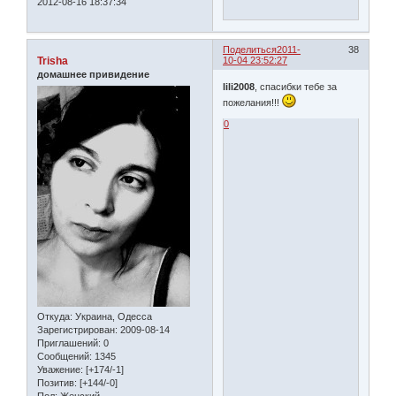
2012-08-16 18:37:34
Поделиться
2011-
38
Trisha
10-04 23:52:27
домашнее привидение
lili2008
, спасибки тебе за
пожелания!!!
0
Откуда:
Украина, Одесса
Зарегистрирован
: 2009-08-14
Приглашений:
0
Сообщений:
1345
Уважение:
[+174/-1]
Позитив:
[+144/-0]
Пол:
Женский