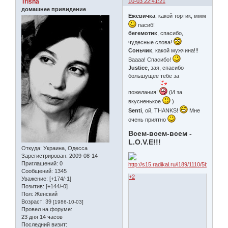
Trisha
10-03 22:41:21
домашнее привидение
Ежевичка
, какой тортик, ммм
пасиб!
бегемотик
, спасибо,
чудесные слова!
Соньчик
, какой мужчина!!!
Ваааа! Спасибо!
Justice
, зая, спасибо
большущее тебе за
пожелания!
(И за
вкусненькое
)
Senti
, ой, THANKS!
Мне
очень приятно
Всем-всем-всем -
L.O.V.E!!!
Откуда:
Украина, Одесса
Зарегистрирован
: 2009-08-14
Приглашений:
0
Сообщений:
1345
+2
Уважение:
[+174/-1]
Позитив:
[+144/-0]
Пол:
Женский
Возраст:
39
[1986-10-03]
Провел на форуме:
23 дня 14 часов
Последний визит: