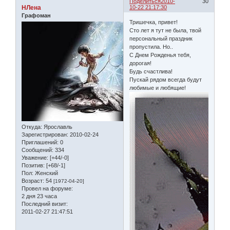
Поделиться
2010-
30
НЛена
10-22 21:17:30
Графоман
Тришечка, привет!
Сто лет я тут не была, твой
персональный праздник
пропустила. Но..
С Днем Рожденья тебя,
дорогая!
Будь счастлива!
Пускай рядом всегда будут
любимые и любящие!
Откуда:
Ярославль
Зарегистрирован
: 2010-02-24
Приглашений:
0
Сообщений:
334
Уважение:
[+44/-0]
Позитив:
[+68/-1]
Пол:
Женский
Возраст:
54
[1972-04-20]
Провел на форуме:
2 дня 23 часа
Последний визит:
2011-02-27 21:47:51