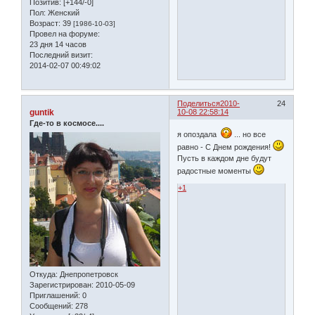
Позитив:
[+144/-0]
Пол:
Женский
Возраст:
39
[1986-10-03]
Провел на форуме:
23 дня 14 часов
Последний визит:
2014-02-07 00:49:02
Поделиться
2010-
24
guntik
10-08 22:58:14
Где-то в космосе....
я опоздала
... но все
равно - С Днем рождения!
Пусть в каждом дне будут
радостные моменты
+1
Откуда:
Днепропетровск
Зарегистрирован
: 2010-05-09
Приглашений:
0
Сообщений:
278