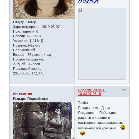
счастья!
+1
Откуда:
Питер
Зарегистрирован
: 2010-03-07
Приглашений:
0
Сообщений:
1578
Уважение:
[+114/-1]
Позитив:
[+127/-0]
Пол:
Женский
Возраст:
37
[1989-07-14]
Провел на форуме:
27 дней 13 часов
Последний визит:
2018-03-13 17:13:43
Поделиться
2011-
32
бегемотик
10-03 07:26:19
Рыцарь Поднебесья
Trisha
Поздравляю с Днем
Рождения!!!!!!Побольше
радости и хорошего
настроения,здоровья,новых
возможностей,красоты!!!!!