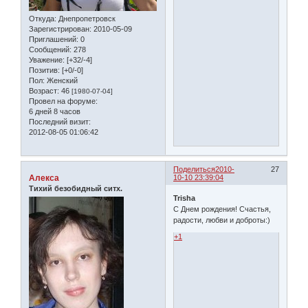
Откуда:
Днепропетровск
Зарегистрирован
: 2010-05-09
Приглашений:
0
Сообщений:
278
Уважение:
[+32/-4]
Позитив:
[+0/-0]
Пол:
Женский
Возраст:
46
[1980-07-04]
Провел на форуме:
6 дней 8 часов
Последний визит:
2012-08-05 01:06:42
Поделиться
2010-
27
Алекса
10-10 23:39:04
Тихий безобидный ситх.
Trisha
С Днем рождения! Счастья,
радости, любви и доброты:)
+1