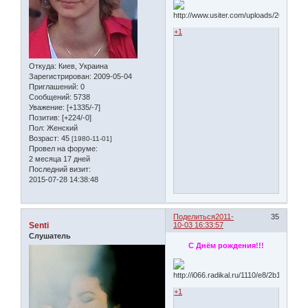
+1
Откуда:
Киев, Украина
Зарегистрирован
: 2009-05-04
Приглашений:
0
Сообщений:
5738
Уважение:
[+1335/-7]
Позитив:
[+224/-0]
Пол:
Женский
Возраст:
45
[1980-11-01]
Провел на форуме:
2 месяца 17 дней
Последний визит:
2015-07-28 14:38:48
Поделиться
2011-
35
Senti
10-03 16:33:57
Слушатель
С Днём рождения!!!
+1