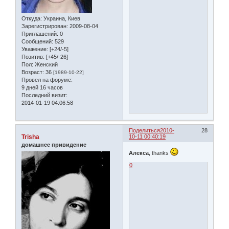
Откуда:
Украина, Киев
Зарегистрирован
: 2009-08-04
Приглашений:
0
Сообщений:
529
Уважение:
[+24/-5]
Позитив:
[+45/-26]
Пол:
Женский
Возраст:
36
[1989-10-22]
Провел на форуме:
9 дней 16 часов
Последний визит:
2014-01-19 04:06:58
Поделиться
2010-
28
Trisha
10-11 00:40:19
домашнее привидение
Алекса
, thanks
0