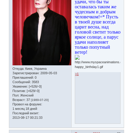
удачи, что бы ты
оставалась таким же
чудесным и добрым
человечком!=* Пусть
в твоей душе всегда
царит весна, над
головой светит только
яркое солнце, а парус
удачи наполняет
только попутный
ветер!
Откуда:
Киев, Украина
Зарегистрирован
: 2009-05-03
+1
Приглашений:
0
Сообщений:
3583
Уважение:
[+526/-0]
Позитив:
[+629/-0]
Пол:
Женский
Возраст:
37
[1989-07-20]
Провел на форуме:
1 месяц 18 дней
Последний визит:
2013-08-17 00:21:33