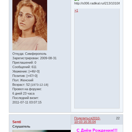
+1
Откуда:
Симферополь
Зарегистрирован
: 2009-08-31
Приглашений:
0
Сообщений:
611
Уважение:
[+46/-0]
Позитив:
[+47/-0]
Пол:
Женский
Возраст:
52
[1973-12-18]
Провел на форуме:
6 дней 23 часа
Последний визит:
2011-07-11 03:07:15
Поделиться
2010-
22
Senti
10-03 16:35:04
Слушатель
С Днём Рождения!!!