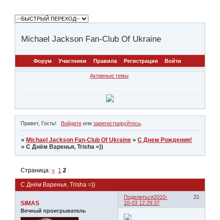
Michael Jackson Fan-Club Of Ukraine
Форум
Участники
Правила
Регистрация
Войти
Активные темы
Привет, Гость!
Войдите
или
зарегистрируйтесь
.
»
Michael Jackson Fan-Club Of Ukraine
»
С Днем Рождения!
»
С Днём Варенья, Trisha =))
Страница:
«
1
2
С Днём Варенья, Trisha =))
Поделиться
2010-
21
SIMAS
10-03 12:29:37
Вечный проигрыватель