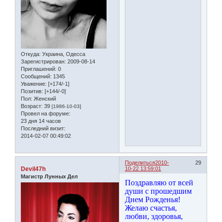
Откуда:
Украина, Одесса
Зарегистрирован
: 2009-08-14
Приглашений:
0
Сообщений:
1345
Уважение:
[+174/-1]
Позитив:
[+144/-0]
Пол:
Женский
Возраст:
39
[1986-10-03]
Провел на форуме:
23 дня 14 часов
Последний визит:
2014-02-07 00:49:02
Поделиться
2010-
29
Devil47h
10-22 13:59:01
Магистр Лунных Дел
Поздравляю от всей
души с прошедшим
Днем Рожденья!
Желаю счастья,
любви, здоровья,