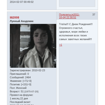
2014-02-07 00:49:02
Поделиться
2011-
37
lili2008
10-04 22:30:51
Лунный Академик
Trisha!!! С Днем Рождения!!!
Огромного счастья,
здоровья, море любви и
исполнения всех твоих
самых заветных желаний!!!
+1
Зарегистрирован
: 2010-02-23
Приглашений:
0
Сообщений:
2464
Уважение:
[+71/-0]
Позитив:
[+151/-0]
Пол:
Женский
Возраст:
51
[1975-07-20]
Провел на форуме:
1 месяц 22 дня
Последний визит: