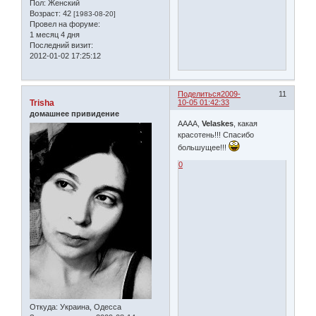
Пол:
Женский
Возраст:
42
[1983-08-20]
Провел на форуме:
1 месяц 4 дня
Последний визит:
2012-01-02 17:25:12
Поделиться
2009-
11
Trisha
10-05 01:42:33
домашнее привидение
АААА,
Velaskes
, какая
красотень!!! Спасибо
большущее!!!
0
Откуда:
Украина, Одесса