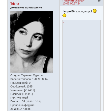
Поделиться
2010-
18
Trisha
10-03 00:57:24
домашнее привидение
fampol56
, щиро дякую!
0
Откуда:
Украина, Одесса
Зарегистрирован
: 2009-08-14
Приглашений:
0
Сообщений:
1345
Уважение:
[+174/-1]
Позитив:
[+144/-0]
Пол:
Женский
Возраст:
39
[1986-10-03]
Провел на форуме:
23 дня 14 часов