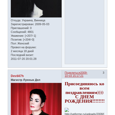
Откуда:
Украина, Винница
Зарегистрирован
: 2009-05-03
Приглашений:
0
Сообщений:
4801
Уважение:
[+207/-1]
Позитив:
[+204/-0]
Пол:
Женский
Провел на форуме:
2 месяца 18 дней
Последний визит:
2011-07-20 20:01:28
Поделиться
2009-
3
Devil47h
10-03 15:17:21
Магистр Лунных Дел
Присоединяюсь ко
всем
поздравлениям))))
С ДНЕМ
РОЖДЕНИЯ!!!!!!!!