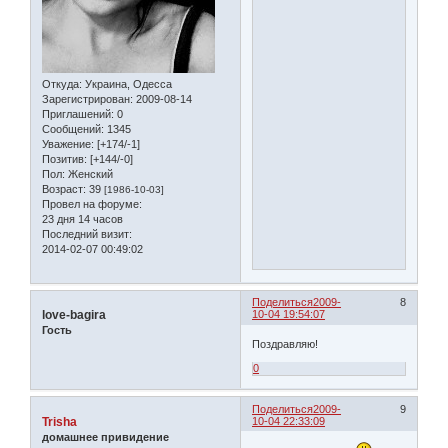
Откуда:
Украина, Одесса
Зарегистрирован
: 2009-08-14
Приглашений:
0
Сообщений:
1345
Уважение:
[+174/-1]
Позитив:
[+144/-0]
Пол:
Женский
Возраст:
39
[1986-10-03]
Провел на форуме:
23 дня 14 часов
Последний визит:
2014-02-07 00:49:02
Поделиться
2009-
8
love-bagira
10-04 19:54:07
Гость
Поздравляю!
0
Поделиться
2009-
9
Trisha
10-04 22:33:09
домашнее привидение