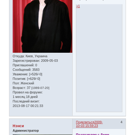
+1
Откуда:
Киев, Украина
Зарегистрирован
: 2009-05-03
Приглашений:
0
Сообщений:
3583
Уважение:
[+526/-0]
Позитив:
[+629/-0]
Пол:
Женский
Возраст:
37
[1989-07-20]
Провел на форуме:
1 месяц 18 дней
Последний визит:
2013-08-17 00:21:33
Поделиться
2009-
4
Нэнси
10-03 15:59:23
Администратор
Поздравляю с Днем