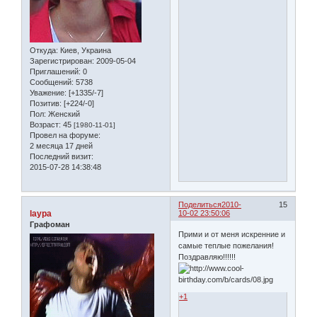
Откуда:
Киев, Украина
Зарегистрирован
: 2009-05-04
Приглашений:
0
Сообщений:
5738
Уважение:
[+1335/-7]
Позитив:
[+224/-0]
Пол:
Женский
Возраст:
45
[1980-11-01]
Провел на форуме:
2 месяца 17 дней
Последний визит:
2015-07-28 14:38:48
Поделиться
2010-
15
laypa
10-02 23:50:06
Графоман
Прими и от меня искренние и
самые теплые пожелания!
Поздравляю!!!!!!
+1