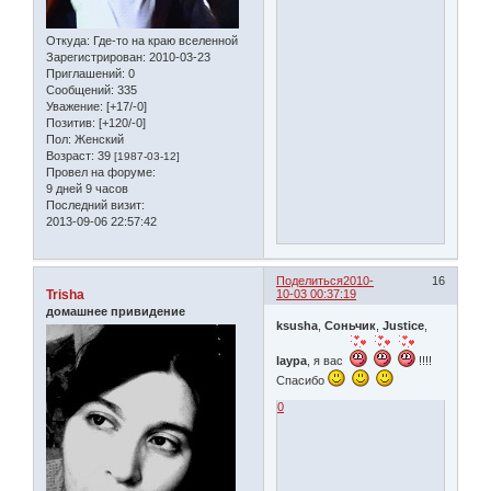
Откуда:
Где-то на краю вселенной
Зарегистрирован
: 2010-03-23
Приглашений:
0
Сообщений:
335
Уважение:
[+17/-0]
Позитив:
[+120/-0]
Пол:
Женский
Возраст:
39
[1987-03-12]
Провел на форуме:
9 дней 9 часов
Последний визит:
2013-09-06 22:57:42
Поделиться
2010-
16
Trisha
10-03 00:37:19
домашнее привидение
ksusha
,
Соньчик
,
Justice
,
laypa
, я вас
!!!!
Спасибо
0