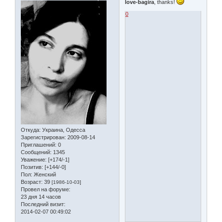
love-bagira
, thanks!
0
Откуда:
Украина, Одесса
Зарегистрирован
: 2009-08-14
Приглашений:
0
Сообщений:
1345
Уважение:
[+174/-1]
Позитив:
[+144/-0]
Пол:
Женский
Возраст:
39
[1986-10-03]
Провел на форуме:
23 дня 14 часов
Последний визит:
2014-02-07 00:49:02