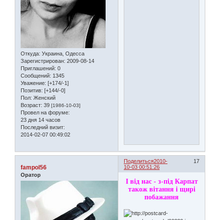
Откуда:
Украина, Одесса
Зарегистрирован
: 2009-08-14
Приглашений:
0
Сообщений:
1345
Уважение:
[+174/-1]
Позитив:
[+144/-0]
Пол:
Женский
Возраст:
39
[1986-10-03]
Провел на форуме:
23 дня 14 часов
Последний визит:
2014-02-07 00:49:02
Поделиться
2010-
17
fampol56
10-03 00:51:26
Оратор
І від нас - з-під Карпат
також вітання і щирі
побажання