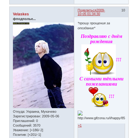
Поделиться
2009-
10
Velaskes
10-05 01:34:30
фподполье...
*прошу прощения за
опоздание*
Поздравляю с днём
рождения
!!!
С самыми тёплыми
пожеланиями
!!!
Откуда:
Украина, Мукачево
Зарегистрирован
: 2009-05-06
Приглашений:
0
+1
Сообщений:
3570
Уважение:
[+186/-2]
Позитив:
[+201/-1]