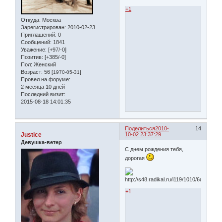
+1
Откуда:
Москва
Зарегистрирован
: 2010-02-23
Приглашений:
0
Сообщений:
1841
Уважение:
[+97/-0]
Позитив:
[+385/-0]
Пол:
Женский
Возраст:
56
[1970-05-31]
Провел на форуме:
2 месяца 10 дней
Последний визит:
2015-08-18 14:01:35
Поделиться
2010-
14
Justice
10-02 23:37:29
Девушка-ветер
С днем рождения тебя,
дорогая
+1