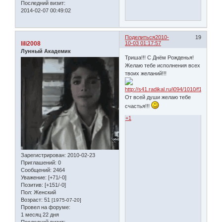
Последний визит:
2014-02-07 00:49:02
Поделиться
2010-
19
lili2008
10-03 01:17:57
Лунный Академик
Триша!!! С Днём Рожденья!
Желаю тебе исполнения всех
твоих желаний!!!
От всей души желаю тебе
счастья!!!
+1
Зарегистрирован
: 2010-02-23
Приглашений:
0
Сообщений:
2464
Уважение:
[+71/-0]
Позитив:
[+151/-0]
Пол:
Женский
Возраст:
51
[1975-07-20]
Провел на форуме:
1 месяц 22 дня