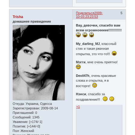
Поделиться
2009-
5
Trisha
10-03 23:23:53
домашнее привидение
Вау, девочки, спасибо вам
всем огромноеееее!!!!!!!!!!!
My_darling_MJ
, классный
стих и такая ржачная
открытка, это что-то!!!
Мэгги
, мне очень приятно!
Devil47h
, очень красивые
слова и открытка, я в
восторге!
Нэнси
, спасибо за
поздравление!!!
Откуда:
Украина, Одесса
+1
Зарегистрирован
: 2009-08-14
Приглашений:
0
Сообщений:
1345
Уважение:
[+174/-1]
Позитив:
[+144/-0]
Пол:
Женский