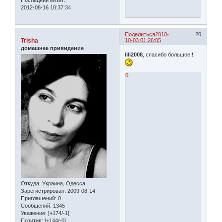
Последний визит:
2012-08-16 18:37:34
Поделиться
2010-
20
Trisha
10-03 01:26:05
домашнее привидение
lili2008
, спасибо большое!!!
0
Откуда:
Украина, Одесса
Зарегистрирован
: 2009-08-14
Приглашений:
0
Сообщений:
1345
Уважение:
[+174/-1]
Позитив:
[+144/-0]