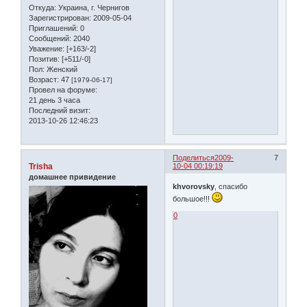
Откуда:
Украина, г. Чернигов
Зарегистрирован
: 2009-05-04
Приглашений:
0
Сообщений:
2040
Уважение:
[+163/-2]
Позитив:
[+511/-0]
Пол:
Женский
Возраст:
47
[1979-06-17]
Провел на форуме:
21 день 3 часа
Последний визит:
2013-10-26 12:46:23
Поделиться
2009-
7
Trisha
10-04 00:19:19
домашнее привидение
khvorovsky
, спасибо
большое!!!
0