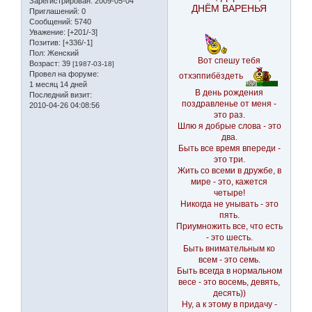
Зарегистрирован
: 2009-05-04
ДНЁМ ВАРЕНЬЯ
Приглашений:
0
Сообщений:
5740
Уважение:
[+201/-3]
Позитив:
[+336/-1]
Пол:
Женский
Вот спешу тебя
Возраст:
39
[1987-03-18]
Провел на форуме:
отхэппибёздеть
1 месяц 14 дней
В день рождения
Последний визит:
поздравленье от меня -
2010-04-26 04:08:56
это раз.
Шлю я добрые слова - это
два.
Быть все время впереди -
это три.
Жить со всеми в дружбе, в
мире - это, кажется
четыре!
Никогда не унывать - это
пять.
Приумножить все, что есть
- это шесть.
Быть внимательным ко
всем - это семь.
Быть всегда в нормальном
весе - это восемь, девять,
десять))
Ну, а к этому в придачу -