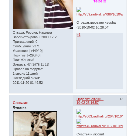
тебе!!!
Отредактировано ksusha
(2010-10-02 16:28:54)
Откуда:
Россия, Находка
+1
Зарегистрирован
: 2009-12-25
Приглашений:
0
Сообщений:
2271
Уважение:
[+449/-0]
Позитив:
[+298/-0]
Пол:
Женский
Возраст:
47
[1978-11-11]
Провел на форуме:
1 месяц 11 дней
Последний визит:
2011-11-20 01:49:52
Поделиться
2010-
13
Соньчик
10-02 23:16:57
Лунатик
Счастья и любви!