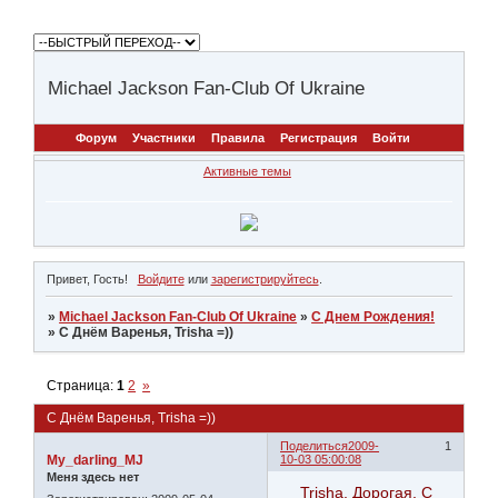
Michael Jackson Fan-Club Of Ukraine
Форум
Участники
Правила
Регистрация
Войти
Активные темы
Привет, Гость!
Войдите
или
зарегистрируйтесь
.
»
Michael Jackson Fan-Club Of Ukraine
»
С Днем Рождения!
»
С Днём Варенья, Trisha =))
Страница:
1
2
»
С Днём Варенья, Trisha =))
Поделиться
2009-
1
My_darling_MJ
10-03 05:00:08
Меня здесь нет
Trisha, Дорогая, С