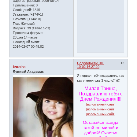
Зарегистрирован
: 2009-08-14
Приглашений:
0
Сообщений:
1345
Уважение:
[+174/-1]
Позитив:
[+144/-0]
Пол:
Женский
Возраст:
39
[1986-10-03]
Провел на форуме:
23 дня 14 часов
Последний визит:
2014-02-07 00:49:02
Поделиться
2010-
12
ksusha
10-02 16:27:20
Лунный Академик
Я первая тебя поздравлю, так
как у меня уже 3 число))))))
Милая Триша,
Поздравляю тебя с
Днем Рождения!!!!
[взломанный сайт]
[взломанный сайт]
[взломанный сайт]
Оставайся всегда
такой же милой и
доброй! Счастья