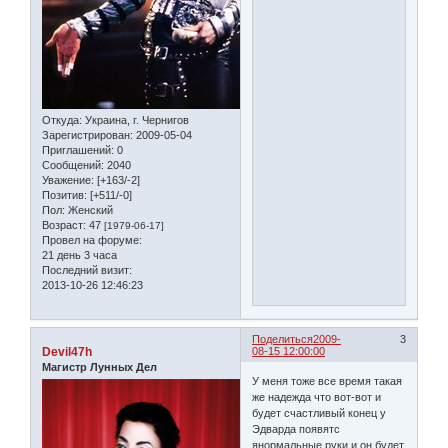
Откуда:
Украина, г. Чернигов
Зарегистрирован
: 2009-05-04
Приглашений:
0
Сообщений:
2040
Уважение:
[+163/-2]
Позитив:
[+511/-0]
Пол:
Женский
Возраст:
47
[1979-06-17]
Провел на форуме:
21 день 3 часа
Последний визит:
2013-10-26 12:46:23
Поделиться
2009-
3
Devil47h
08-15 12:00:00
Магистр Лунных Дел
У меня тоже все время такая
же надежда что вот-вот и
будет счастливый конец у
Эдварда появятс
янормальные руки и он будет