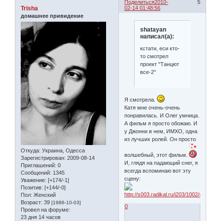
Поделиться
2010-
5
Trisha
02-14 01:48:56
домашнее привидение
shatayan
написал(а):
кстати, еси кто-
то смотрел
проект "Танцют
все-2"
Я смотрела.
Катя мне очень-очень
понравилась. И Олег умница.
А фильм я просто обожаю. И
у Джонни в нем, ИМХО, одна
из лучших ролей. Он просто
Откуда:
Украина, Одесса
волшебный, этот фильм.
Зарегистрирован
: 2009-08-14
И, глядя на падающий снег, я
Приглашений:
0
всегда вспоминаю вот эту
Сообщений:
1345
сцену:
Уважение:
[+174/-1]
Позитив:
[+144/-0]
Пол:
Женский
Возраст:
39
[1986-10-03]
0
Провел на форуме:
23 дня 14 часов