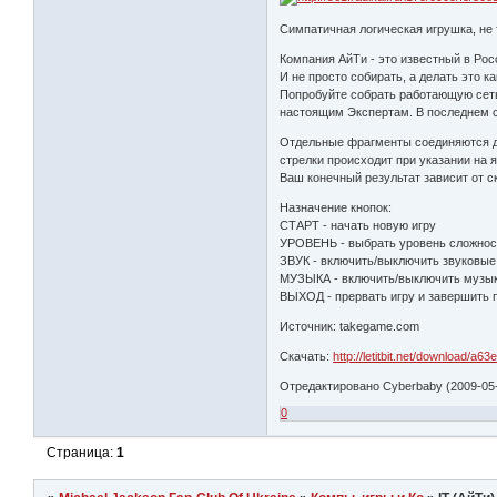
Симпатичная логическая игрушка, не 
Компания АйТи - это известный в Ро
И не просто собирать, а делать это 
Попробуйте собрать работающую сеть
настоящим Экспертам. В последнем сл
Отдельные фрагменты соединяются др
стрелки происходит при указании на 
Ваш конечный результат зависит от с
Назначение кнопок:
СТАРТ - начать новую игру
УРОВЕНЬ - выбрать уровень сложнос
ЗВУК - включить/выключить звуковы
МУЗЫКА - включить/выключить музы
ВЫХОД - прервать игру и завершить 
Источник: takegame.com
Скачать:
http://letitbit.net/download/a63
Отредактировано Cyberbaby (2009-05-
0
Страница:
1