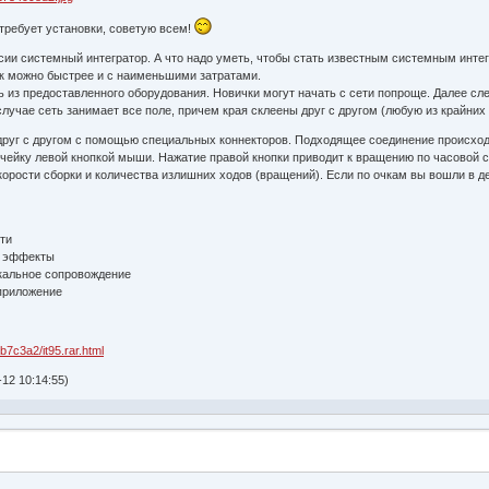
требует установки, советую всем!
ссии системный интегратор. А что надо уметь, чтобы стать известным системным инт
как можно быстрее и с наименьшими затратами.
 из предоставленного оборудования. Новички могут начать с сети попроще. Далее с
учае сеть занимает все поле, причем края склеены друг с другом (любую из крайних 
уг с другом с помощью специальных коннекторов. Подходящее соединение происход
ячейку левой кнопкой мыши. Нажатие правой кнопки приводит к вращению по часовой с
корости сборки и количества излишних ходов (вращений). Если по очкам вы вошли в д
ти
е эффекты
кальное сопровождение
приложение
eb7c3a2/it95.rar.html
12 10:14:55)