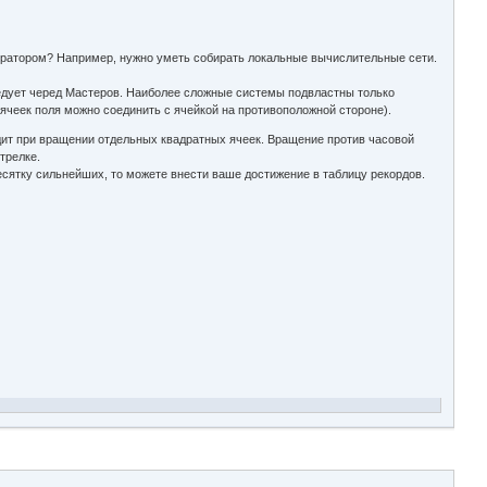
егратором? Например, нужно уметь собирать локальные вычислительные сети.
ледует черед Мастеров. Наиболее сложные системы подвластны только
ячеек поля можно соединить с ячейкой на противоположной стороне).
ит при вращении отдельных квадратных ячеек. Вращение против часовой
трелке.
есятку сильнейших, то можете внести ваше достижение в таблицу рекордов.