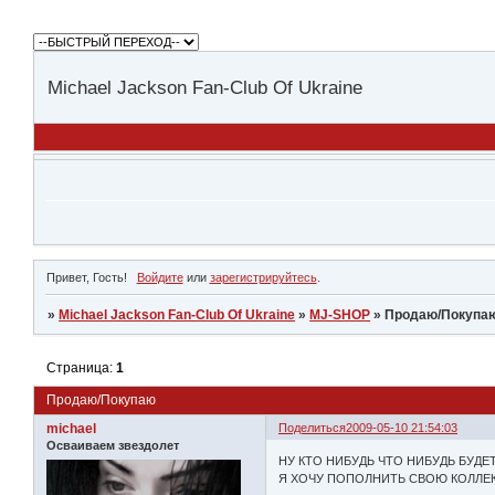
Michael Jackson Fan-Club Of Ukraine
Привет, Гость!
Войдите
или
зарегистрируйтесь
.
»
Michael Jackson Fan-Club Of Ukraine
»
MJ-SHOP
»
Продаю/Покупа
Страница:
1
Продаю/Покупаю
michael
Поделиться
2009-05-10 21:54:03
Осваиваем звездолет
НУ КТО НИБУДЬ ЧТО НИБУДЬ БУДЕТ
Я ХОЧУ ПОПОЛНИТЬ СВОЮ КОЛЛЕК