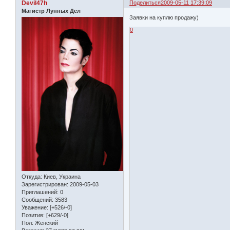
Devil47h
Поделиться
2009-05-11 17:39:09
Магистр Лунных Дел
Заявки на куплю продажу)
0
Откуда:
Киев, Украина
Зарегистрирован
: 2009-05-03
Приглашений:
0
Сообщений:
3583
Уважение:
[+526/-0]
Позитив:
[+629/-0]
Пол:
Женский