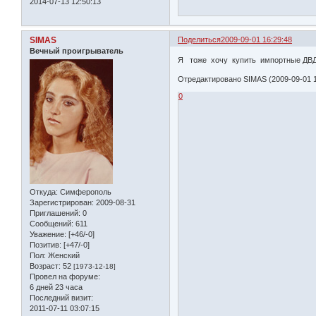
2014-07-13 12:50:13
SIMAS
Поделиться
2009-09-01 16:29:48
Вечный проигрыватель
Я тоже хочу купить импортные ДВД
Отредактировано SIMAS (2009-09-01 1
0
Откуда:
Симферополь
Зарегистрирован
: 2009-08-31
Приглашений:
0
Сообщений:
611
Уважение:
[+46/-0]
Позитив:
[+47/-0]
Пол:
Женский
Возраст:
52
[1973-12-18]
Провел на форуме:
6 дней 23 часа
Последний визит:
2011-07-11 03:07:15