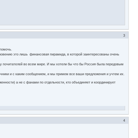
3
помочь.
кновению это лишь финансовая пирамида, в которой заинтересованы очень
тву почитателей во всем мире. И мы хотели бы что бы Россия была передовым
очники и с каким сообщением, и мы примем все ваши предложения и учтем их.
енности) а не с фанами по отдельности, кто объединяет и координирует
4