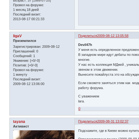
Возраст:
37
[1989-07-20]
Провел на форуме:
1 месяц 18 дней
Последний визит:
2013-08-17 00:21:33
ligaV
Поделиться
2009-08-12 13:05:58
Приземлился
Devil47h
Зарегистрирован
: 2009-08-12
У меня есть определенное предложени
Приглашений:
0
В западном мире идут дебаты по пов
Сообщений:
1
многие.
Уважение:
[+0/-0]
У нас есть коллекция МДжей , уникал
Позитив:
[+0/-0]
звеном в этом движении.
Провел на форуме:
1 минуту
Вынесите пожайлуста это на обсужден
Последний визит:
Если сможете заняться этим как моде
2009-08-12 13:06:00
работу форума.
С уважением
lara.
0
tayana
Поделиться
2009-08-31 13:02:37
Активист
Подскажите, где в Киеве можно купить
Отредактировано tayana (2009-09-03 1