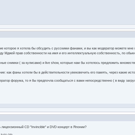
е которое я хотела бы обсудить с русскими фанами, и вы как модератор можете мне 
оду Мджей прав собственности на имя и его интеллектуальную собственность, по обы
ьные снимки ( за кулисами) и live show, которые нам бы хотелось предложить множес
ие: как фаны хотели бы в действительности увековечить его память, через какие ист
ратор форума, то я бы предпочла сообщаться с вами непосредственно ( в виду загруж
 лицензионный CD "Invincible" и DVD концерт в Японии?
3:01:23)