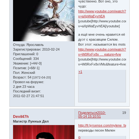
чувственно. Вот оно, это
чудо:
http://www.youtube.com/watch?
v=aXpWaEyvhEA
[youtube]http://www.youtube.com/watch
v=aXpWaEyvhEA[/youtube]
а ещё мне очень нравится её
дуэт с красавцем Силом.
Вот этот: называется les mots
Откуда:
Ярославль
Зарегистрирован
: 2010-02-24
http://www.youtube.com/watch?
Приглашений:
0
v=W0RxFx8x … eature=fvw
Сообщений:
334
[youtube]http://www.youtube.com/watch
Уважение:
[+44/-0]
v=W0RxFx8xVMs&feature=fvw[/youtube
Позитив:
[+68/-1]
+1
Пол:
Женский
Возраст:
54
[1972-04-20]
Провел на форуме:
2 дня 23 часа
Последний визит:
2011-02-27 21:47:51
Поделиться
2010-
19
Devil47h
05-14 15:10:51
Магистр Лунных Дел
http://fr.lyrsense.com/mylene_farmer
переводы песен Милен
0