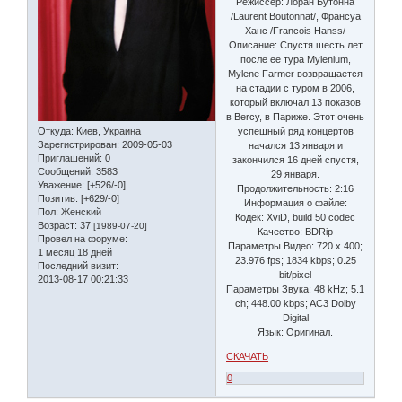
Режиссер: Лоран Бутонна
/Laurent Boutonnat/, Франсуа
Ханс /Francois Hanss/
Описание: Спустя шесть лет
после ее тура Mylenium,
Mylene Farmer возвращается
на стадии с туром в 2006,
который включал 13 показов
в Bercy, в Париже. Этот очень
Откуда:
Киев, Украина
успешный ряд концертов
Зарегистрирован
: 2009-05-03
начался 13 января и
Приглашений:
0
закончился 16 дней спустя,
Сообщений:
3583
29 января.
Уважение:
[+526/-0]
Продолжительность: 2:16
Позитив:
[+629/-0]
Информация о файле:
Пол:
Женский
Кодек: XviD, build 50 codec
Возраст:
37
[1989-07-20]
Качество: BDRip
Провел на форуме:
Параметры Видео: 720 x 400;
1 месяц 18 дней
23.976 fps; 1834 kbps; 0.25
Последний визит:
bit/pixel
2013-08-17 00:21:33
Параметры Звука: 48 kHz; 5.1
ch; 448.00 kbps; AC3 Dolby
Digital
Язык: Оригинал.
СКАЧАТЬ
0