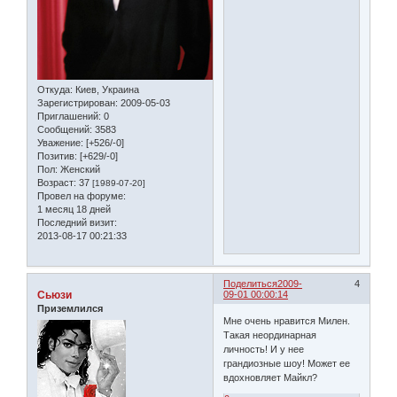
Откуда:
Киев, Украина
Зарегистрирован
: 2009-05-03
Приглашений:
0
Сообщений:
3583
Уважение:
[+526/-0]
Позитив:
[+629/-0]
Пол:
Женский
Возраст:
37
[1989-07-20]
Провел на форуме:
1 месяц 18 дней
Последний визит:
2013-08-17 00:21:33
Поделиться
2009-
4
Сьюзи
09-01 00:00:14
Приземлился
Мне очень нравится Милен.
Такая неординарная
личность! И у нее
грандиозные шоу! Может ее
вдохновляет Майкл?