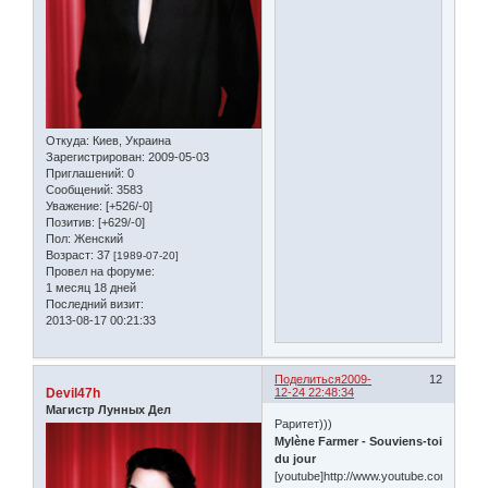
Откуда:
Киев, Украина
Зарегистрирован
: 2009-05-03
Приглашений:
0
Сообщений:
3583
Уважение:
[+526/-0]
Позитив:
[+629/-0]
Пол:
Женский
Возраст:
37
[1989-07-20]
Провел на форуме:
1 месяц 18 дней
Последний визит:
2013-08-17 00:21:33
Поделиться
2009-
12
Devil47h
12-24 22:48:34
Магистр Лунных Дел
Раритет)))
Mylène Farmer - Souviens-toi
du jour
[youtube]http://www.youtube.com/watch