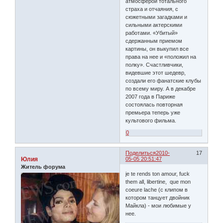
атмосферой тотального
страха и отчаяния, с
сюжетными загадками и
сильными актерскими
работами. «Убитый»
сдержанным приемом
картины, он выкупил все
права на нее и «положил на
полку». Счастливчики,
видевшие этот шедевр,
создали его фанатские клубы
по всему миру. А в декабре
2007 года в Париже
состоялась повторная
премьера теперь уже
культового фильма.
0
Поделиться
2010-
17
Юлия
05-05 20:51:47
Житель форума
je te rends ton amour, fuck
them all, libertine, que mon
coeure lache (с клипом в
котором танцует двойник
Майкла) - мои любимые у
нее.