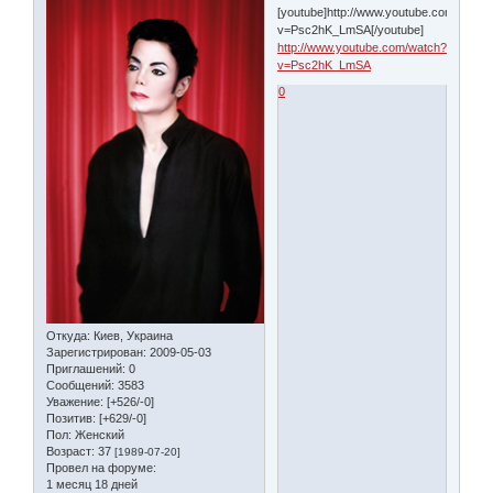
[youtube]http://www.youtube.com/watch
v=Psc2hK_LmSA[/youtube]
http://www.youtube.com/watch?
v=Psc2hK_LmSA
0
Откуда:
Киев, Украина
Зарегистрирован
: 2009-05-03
Приглашений:
0
Сообщений:
3583
Уважение:
[+526/-0]
Позитив:
[+629/-0]
Пол:
Женский
Возраст:
37
[1989-07-20]
Провел на форуме:
1 месяц 18 дней