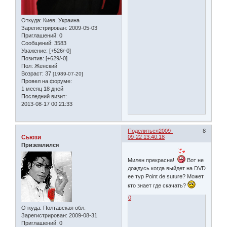
Откуда:
Киев, Украина
Зарегистрирован
: 2009-05-03
Приглашений:
0
Сообщений:
3583
Уважение:
[+526/-0]
Позитив:
[+629/-0]
Пол:
Женский
Возраст:
37
[1989-07-20]
Провел на форуме:
1 месяц 18 дней
Последний визит:
2013-08-17 00:21:33
Поделиться
2009-
8
Сьюзи
09-22 13:40:18
Приземлился
Милен прекрасна!
Вот не
дождусь когда выйдет на DVD
ее тур Point de suture? Может
кто знает где скачать?
0
Откуда:
Полтавская обл.
Зарегистрирован
: 2009-08-31
Приглашений:
0