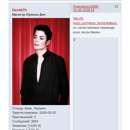
Поделиться
2009-
13
Devil47h
12-26 14:05:24
Магистр Лунных Дел
http://fr-
lyrics.ru/mylene_farmer#album_5
оч. качественные переводы
всех песен Милен
0
Откуда:
Киев, Украина
Зарегистрирован
: 2009-05-03
Приглашений:
0
Сообщений:
3583
Уважение:
[+526/-0]