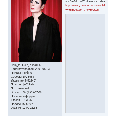
v=c8m26pzo4Xg&feature=related[/youtu
http://www.youtube.com/watch?
v=c8m26pzo … re=related
0
Откуда:
Киев, Украина
Зарегистрирован
: 2009-05-03
Приглашений:
0
Сообщений:
3583
Уважение:
[+526/-0]
Позитив:
[+629/-0]
Пол:
Женский
Возраст:
37
[1989-07-20]
Провел на форуме:
1 месяц 18 дней
Последний визит:
2013-08-17 00:21:33