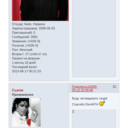
Откуда:
Киев, Украина
Зарегистрирован
: 2009-05-03
Приглашений:
0
Сообщений:
3583
Уважение:
[+526/-0]
Позитив:
[+629/-0]
Пол:
Женский
Возраст:
37
[1989-07-20]
Провел на форуме:
1 месяц 18 дней
Последний визит:
2013-08-17 00:21:33
Поделиться
2009-
10
Сьюзи
09-22 20:48:48
Приземлился
Буду заглядывать сюда!
Спасибо Devil47h!
0