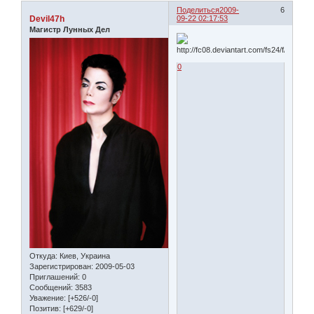
Поделиться
2009-
6
Devil47h
09-22 02:17:53
Магистр Лунных Дел
0
Откуда:
Киев, Украина
Зарегистрирован
: 2009-05-03
Приглашений:
0
Сообщений:
3583
Уважение:
[+526/-0]
Позитив:
[+629/-0]