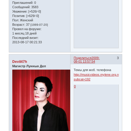
Приглашений:
0
Сообщений:
3583
Уважение:
[+526/-0]
Позитив:
[+629/-0]
Пол:
Женский
Возраст:
37
[1989-07-20]
Провел на форуме:
1 месяц 18 дней
Последний визит:
2013-08-17 00:21:33
Поделиться
2009-
3
Devil47h
08-01 13:57:54
Магистр Лунных Дел
Темы для моб. телефона
http://musicvideos.mylene.org.ru/index.
subcat=192
0