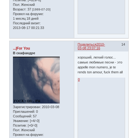
Позитив:
[+629/-0]
Пол:
Женский
Возраст:
37
[1989-07-20]
Провел на форуме:
1 месяц 18 дней
Последний визит:
2013-08-17 00:21:33
Поделиться
2010-
14
...|For You
03-08 23:07:16
В скафандре
хороший, легкий голос...
самые любимые песни - это
appelle mon numero, je te
rends ton amour, fuck them all
0
Зарегистрирован
: 2010-03-08
Приглашений:
0
Сообщений:
57
Уважение:
[+4/-0]
Позитив:
[+0/-0]
Пол:
Женский
Провел на форуме: