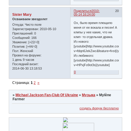
Поделиться
2010-
20
Sister Mary
05-14 16:24:00
Осваиваем звездолет
Ох, было время плющило
Откуда:
Чисто поле
меня от ее вокала и песен! А
Зарегистрирован
: 2010-05-10
клипы у нее какие, что ни
Приглашений:
0
клип- то отдельная драма.
Сообщений:
166
Из нового:
Уважение:
[+22/-0]
[youtube]http://www.youtube.com/watch
Позитив:
[+44/-0]
Пол:
Женский
v=fdqn6JekZwc&feature=fvst[/youtube]
Провел на форуме:
Из любимого:
1 день 9 часов
[youtube]http://www.youtube.com/watch
Последний визит:
v=HPxjFo9ot3s[/youtube]
2014-06-30 13:18:53
0
Страница:
1
2
»
»
Michael Jackson Fan-Club Of Ukraine
»
Музыка
»
Mylène
Farmer
создать форум бесплатно