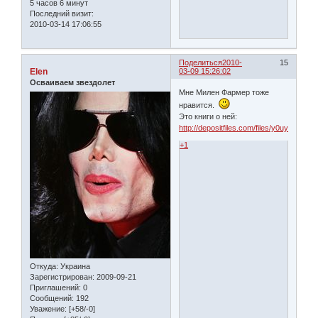
5 часов 6 минут
Последний визит:
2010-03-14 17:06:55
Поделиться
2010-
15
Elen
03-09 15:26:02
Осваиваем звездолет
Мне Милен Фармер тоже
нравится.
Это книги о ней:
http://depositfiles.com/files/y0uy6197x
+1
Откуда:
Украина
Зарегистрирован
: 2009-09-21
Приглашений:
0
Сообщений:
192
Уважение:
[+58/-0]