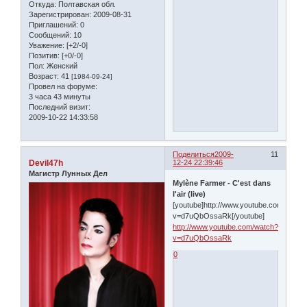
Откуда:
Полтавская обл.
Зарегистрирован
: 2009-08-31
Приглашений:
0
Сообщений:
10
Уважение:
[+2/-0]
Позитив:
[+0/-0]
Пол:
Женский
Возраст:
41
[1984-09-24]
Провел на форуме:
3 часа 43 минуты
Последний визит:
2009-10-22 14:33:58
Поделиться
2009-
11
Devil47h
12-24 22:39:46
Магистр Лунных Дел
Mylène Farmer - C'est dans
l'air (live)
[youtube]http://www.youtube.com/watch
v=d7uQbOssaRk[/youtube]
http://www.youtube.com/watch?
v=d7uQbOssaRk
0