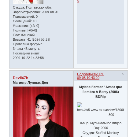
0
Откуда:
Полтавская обл.
Зарегистрирован
: 2009-08-31
Приглашений:
0
Сообщений:
10
Уважение:
[+2/-0]
Позитив:
[+0/-0]
Пол:
Женский
Возраст:
41
[1984-09-24]
Провел на форуме:
3 часа 43 минуты
Последний визит:
2009-10-22 14:33:58
Поделиться
2009-
5
Devil47h
09-08 10:43:20
Магистр Лунных Дел
Mylene Farmer / Avant que
l'ombre A Bercy (2006)
BDRip
Жанр: Музыкальное видео
Год: 2006
Студия: Stuffed Monkey