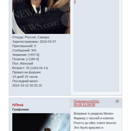
0
Откуда:
Россия, Самара
Зарегистрирован
: 2010-03-07
Приглашений:
0
Сообщений:
941
Уважение:
[+87/-0]
Позитив:
[+128/-0]
Пол:
Женский
Возраст:
42
[1983-08-13]
Провел на форуме:
14 дней 15 часов
Последний визит:
2010-10-12 20:32:16
Поделиться
2010-
18
НЛена
05-05 21:09:58
Графоман
Впервые я увидела Милен
Фармер с песней и клипом
Рourvu qu elles soient douces
Это было красиво и