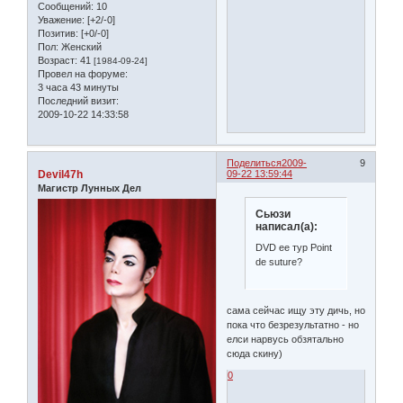
Сообщений:
10
Уважение:
[+2/-0]
Позитив:
[+0/-0]
Пол:
Женский
Возраст:
41
[1984-09-24]
Провел на форуме:
3 часа 43 минуты
Последний визит:
2009-10-22 14:33:58
Поделиться
2009-
9
Devil47h
09-22 13:59:44
Магистр Лунных Дел
Сьюзи
написал(а):
DVD ее тур Point
de suture?
сама сейчас ищу эту дичь, но
пока что безрезультатно - но
елси нарвусь обзятально
сюда скину)
0