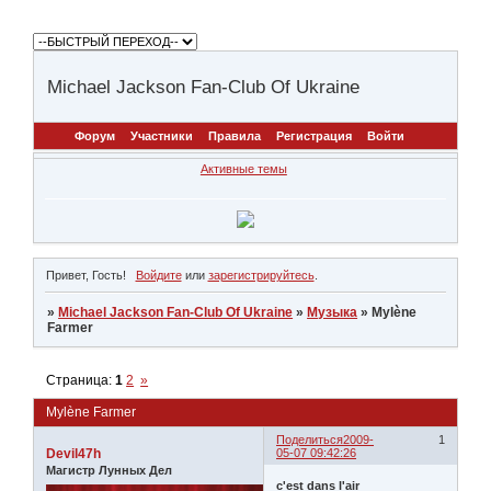
Michael Jackson Fan-Club Of Ukraine
Форум
Участники
Правила
Регистрация
Войти
Активные темы
Привет, Гость!
Войдите
или
зарегистрируйтесь
.
»
Michael Jackson Fan-Club Of Ukraine
»
Музыка
»
Mylène
Farmer
Страница:
1
2
»
Mylène Farmer
Поделиться
2009-
1
Devil47h
05-07 09:42:26
Магистр Лунных Дел
c'est dans l'air