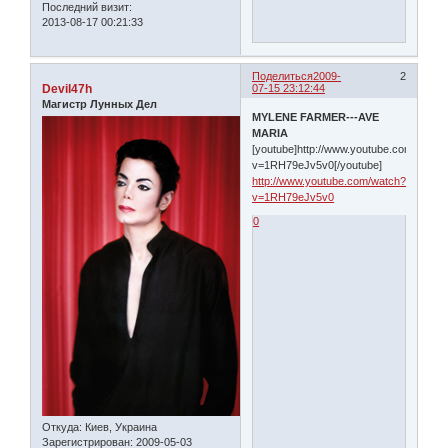
Последний визит:
2013-08-17 00:21:33
Поделиться
2009-
2
Devil47h
07-15 23:12:44
Магистр Лунных Дел
MYLENE FARMER---AVE
MARIA
[youtube]http://www.youtube.com/watch
v=1RH79eJv5v0[/youtube]
http://www.youtube.com/watch?
v=1RH79eJv5v0
0
Откуда:
Киев, Украина
Зарегистрирован
: 2009-05-03