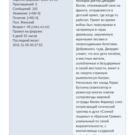
Молодой доктор Джорджо
Приглашений:
0
Волли, отвоевавший свое на
Сообщений:
192
фронте, отправляется в
Уважение:
[+58/-0]
детский приют, где когда-то
Позитив:
[+85/-0]
работал. Приют во время
Пол:
Женский
войны был эвакуирован в
Возраст:
45
[1981-02-02]
затерянную в горах
Провел на форуме:
деревушку, окруженную
6 дней 15 часов
мрачными лесами и
Последний визит:
непроходимыми болотами.
2011-11-05 00:27:52
Добравшись туда, Джорджо
узнает, что все дети погибли,
а местные жители,
озлобленные и безудержные
в своей жестокости, винят в
их смерти странную
рыжеволосую Катрин..
Несколько лет назад Лоран
Бутонна (композитор и
режиссер многих клипов
суперзвезды мировой
эстрады Милен Фармер) снял
потрясающий готический
триллер в духе «Сонной
лощины» и «Братьев Гримм»,
уникальный по своей
выразительности, с
впечатляюще созданной