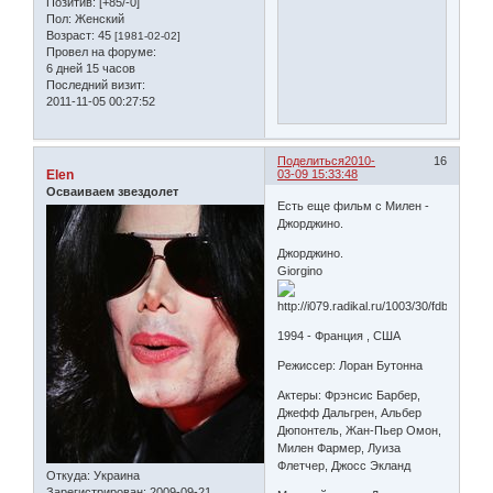
Позитив:
[+85/-0]
Пол:
Женский
Возраст:
45
[1981-02-02]
Провел на форуме:
6 дней 15 часов
Последний визит:
2011-11-05 00:27:52
Поделиться
2010-
16
Elen
03-09 15:33:48
Осваиваем звездолет
Есть еще фильм с Милен -
Джорджино.
Джорджино.
Giorgino
1994 - Франция , США
Режиссер: Лоран Бутонна
Актеры: Фрэнсис Барбер,
Джефф Дальгрен, Альбер
Дюпонтель, Жан-Пьер Омон,
Милен Фармер, Луиза
Флетчер, Джосс Экланд
Откуда:
Украина
Зарегистрирован
: 2009-09-21