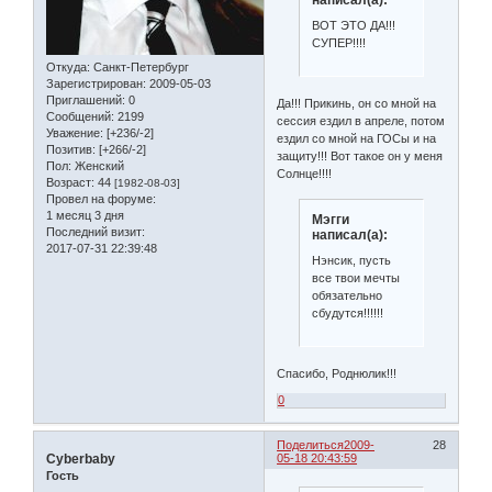
ВОТ ЭТО ДА!!!
СУПЕР!!!!
Откуда:
Санкт-Петербург
Зарегистрирован
: 2009-05-03
Приглашений:
0
Да!!! Прикинь, он со мной на
Сообщений:
2199
сессия ездил в апреле, потом
Уважение:
[+236/-2]
ездил со мной на ГОСы и на
Позитив:
[+266/-2]
защиту!!! Вот такое он у меня
Пол:
Женский
Солнце!!!!
Возраст:
44
[1982-08-03]
Провел на форуме:
1 месяц 3 дня
Мэгги
Последний визит:
написал(а):
2017-07-31 22:39:48
Нэнсик, пусть
все твои мечты
обязательно
сбудутся!!!!!!
Спасибо, Роднюлик!!!
0
Поделиться
2009-
28
Cyberbaby
05-18 20:43:59
Гость