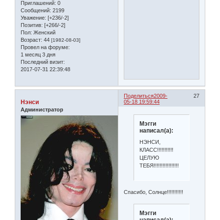
Приглашений:
0
Сообщений:
2199
Уважение:
[+236/-2]
Позитив:
[+266/-2]
Пол:
Женский
Возраст:
44
[1982-08-03]
Провел на форуме:
1 месяц 3 дня
Последний визит:
2017-07-31 22:39:48
Поделиться
2009-
27
Нэнси
05-18 19:59:44
Администратор
Мэгги
написал(а):
НЭНСИ,
КЛАСС!!!!!!!!!!!
ЦЕЛУЮ
ТЕБЯ!!!!!!!!!!!!!!!!!
Спасибо, Солнце!!!!!!!!!!!
Мэгги
написал(а):