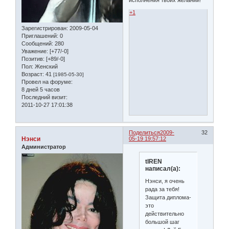
+1
Зарегистрирован
: 2009-05-04
Приглашений:
0
Сообщений:
280
Уважение:
[+77/-0]
Позитив:
[+89/-0]
Пол:
Женский
Возраст:
41
[1985-05-30]
Провел на форуме:
8 дней 5 часов
Последний визит:
2011-10-27 17:01:38
Поделиться
2009-
32
Нэнси
05-19 19:57:12
Администратор
tIREN
написал(а):
Нэнси, я очень
рада за тебя!
Защита диплома-
это
действительно
большой шаг