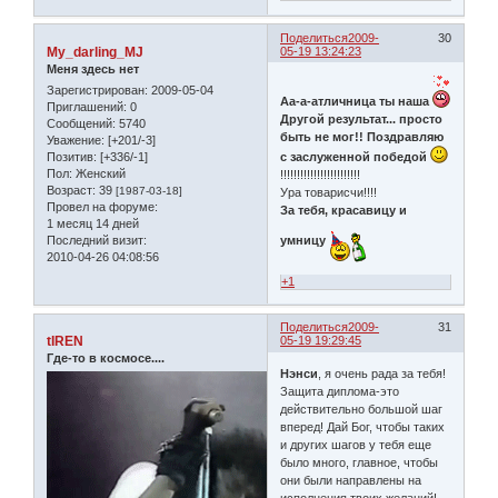
Поделиться
2009-
30
My_darling_MJ
05-19 13:24:23
Меня здесь нет
Зарегистрирован
: 2009-05-04
Аа-а-атличница ты наша
Приглашений:
0
Другой результат... просто
Сообщений:
5740
быть не мог!! Поздравляю
Уважение:
[+201/-3]
Позитив:
[+336/-1]
с заслуженной победой
Пол:
Женский
!!!!!!!!!!!!!!!!!!!!!!!!
Возраст:
39
[1987-03-18]
Ура товарисчи!!!!
Провел на форуме:
За тебя, красавицу и
1 месяц 14 дней
Последний визит:
умницу
2010-04-26 04:08:56
+1
Поделиться
2009-
31
tIREN
05-19 19:29:45
Где-то в космосе....
Нэнси
, я очень рада за тебя!
Защита диплома-это
действительно большой шаг
вперед! Дай Бог, чтобы таких
и других шагов у тебя еще
было много, главное, чтобы
они были направлены на
исполнения твоих желаний!