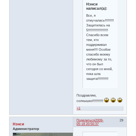
Нэнси
написал(а):
Все, я
отмучалась!!!!!!!!!!
Защитилась на
5!!!!!!!!!!!!!!!!!!!!!!
Спасибо всем
тем, кто
поддерживал
меня!!!! Особое
спасибо моему
любимому за то,
что он был
сегодня со мной,
пока шла
защита!!!!!!!!!!!!
Поздравляю,
солнышко!!!!!!!!!!!!
+1
Поделиться
2009-
29
Нэнси
05-18 20:50:37
Администратор