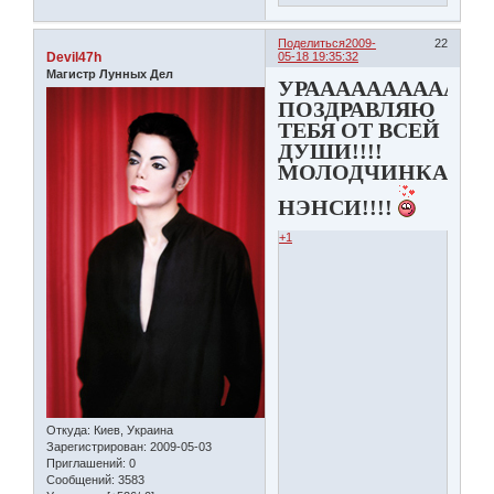
Поделиться
2009-
22
Devil47h
05-18 19:35:32
Магистр Лунных Дел
УРАААААААААААААААА
ПОЗДРАВЛЯЮ
ТЕБЯ ОТ ВСЕЙ
ДУШИ!!!!
МОЛОДЧИНКА
НЭНСИ!!!!
+1
Откуда:
Киев, Украина
Зарегистрирован
: 2009-05-03
Приглашений:
0
Сообщений:
3583