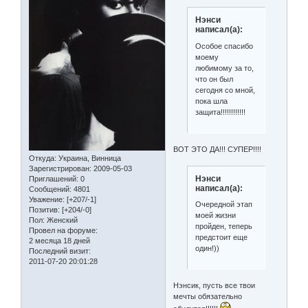
Нэнси
написал(а):
Особое спасибо
моему
любимому за то,
что он был
сегодня со мной,
пока шла
защита!!!!!!!!!!!!
ВОТ ЭТО ДА!!! СУПЕР!!!!
Откуда:
Украина, Винница
Зарегистрирован
: 2009-05-03
Нэнси
Приглашений:
0
написал(а):
Сообщений:
4801
Уважение:
[+207/-1]
Очередной этап
Позитив:
[+204/-0]
моей жизни
Пол:
Женский
пройден, теперь
Провел на форуме:
предстоит еще
2 месяца 18 дней
один!))
Последний визит:
2011-07-20 20:01:28
Нэнсик, пусть все твои
мечты обязательно