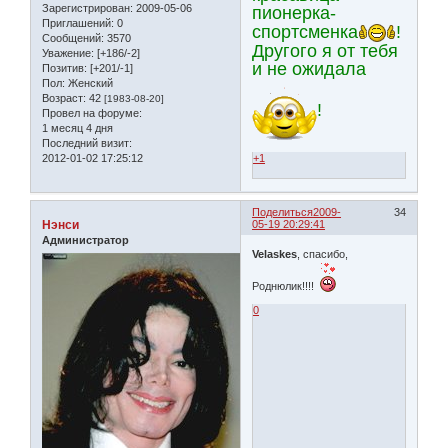
Зарегистрирован
: 2009-05-06
пионерка-
Приглашений:
0
спортсменка
!
Сообщений:
3570
Другого я от тебя
Уважение:
[+186/-2]
и не ожидала
Позитив:
[+201/-1]
Пол:
Женский
Возраст:
42
[1983-08-20]
!
Провел на форуме:
1 месяц 4 дня
Последний визит:
2012-01-02 17:25:12
+1
Поделиться
2009-
34
Нэнси
05-19 20:29:41
Администратор
Velaskes
, спасибо,
Роднюлик!!!!
0