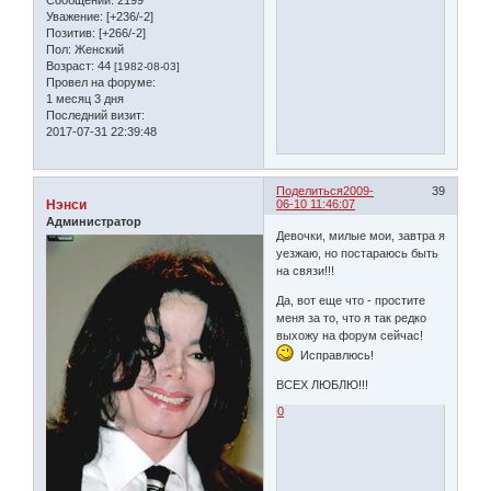
Уважение:
[+236/-2]
Позитив:
[+266/-2]
Пол:
Женский
Возраст:
44
[1982-08-03]
Провел на форуме:
1 месяц 3 дня
Последний визит:
2017-07-31 22:39:48
Поделиться
2009-
39
Нэнси
06-10 11:46:07
Администратор
Девочки, милые мои, завтра я
уезжаю, но постараюсь быть
на связи!!!
Да, вот еще что - простите
меня за то, что я так редко
выхожу на форум сейчас!
Исправлюсь!
ВСЕХ ЛЮБЛЮ!!!
0