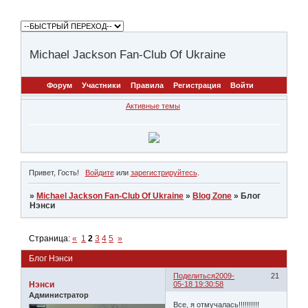
Michael Jackson Fan-Club Of Ukraine
Форум
Участники
Правила
Регистрация
Войти
Активные темы
Привет, Гость!
Войдите
или
зарегистрируйтесь
.
»
Michael Jackson Fan-Club Of Ukraine
»
Blog Zone
»
Блог
Нэнси
Страница:
«
1
2
3
4
5
»
Блог Нэнси
Поделиться
2009-
21
Нэнси
05-18 19:30:58
Администратор
Все, я отмучалась!!!!!!!!!!