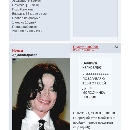
Уважение:
[+526/-0]
Позитив:
[+629/-0]
Пол:
Женский
Возраст:
37
[1989-07-20]
Провел на форуме:
1 месяц 18 дней
Последний визит:
2013-08-17 00:21:33
Поделиться
2009-
23
Нэнси
05-18 19:46:52
Администратор
Devil47h
написал(а):
УРААААААААААААААААААААА!!!!!!!!!
ПОЗДРАВЛЯЮ
ТЕБЯ ОТ ВСЕЙ
ДУШИ!!!!
МОЛОДЧИНКА
НЭНСИ!!!!
СПАСИБО, СОЛНЦЕ!!!!!!!!!!!!
Очередной этап моей жизни
пройден, теперь предстоит
еще один!))