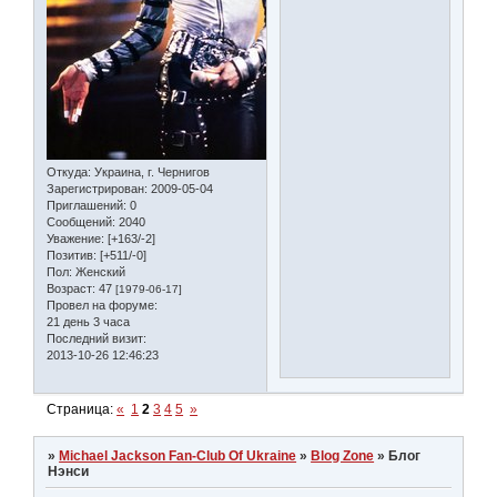
Откуда:
Украина, г. Чернигов
Зарегистрирован
: 2009-05-04
Приглашений:
0
Сообщений:
2040
Уважение:
[+163/-2]
Позитив:
[+511/-0]
Пол:
Женский
Возраст:
47
[1979-06-17]
Провел на форуме:
21 день 3 часа
Последний визит:
2013-10-26 12:46:23
Страница:
«
1
2
3
4
5
»
»
Michael Jackson Fan-Club Of Ukraine
»
Blog Zone
»
Блог
Нэнси