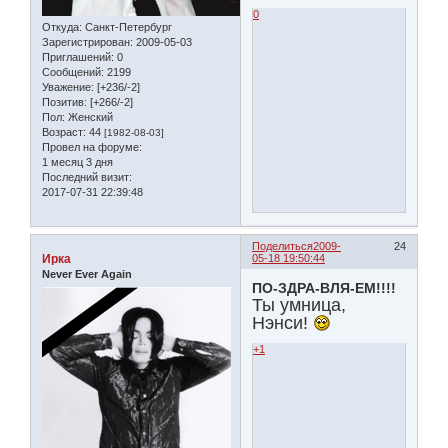
0
Откуда:
Санкт-Петербург
Зарегистрирован
: 2009-05-03
Приглашений:
0
Сообщений:
2199
Уважение:
[+236/-2]
Позитив:
[+266/-2]
Пол:
Женский
Возраст:
44
[1982-08-03]
Провел на форуме:
1 месяц 3 дня
Последний визит:
2017-07-31 22:39:48
Поделиться
2009-
24
Ирка
05-18 19:50:44
Never Ever Again
ПО-ЗДРА-ВЛЯ-ЕМ!!!!
Ты умница,
Нэнси!
+1