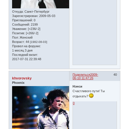
Откуда:
Санкт-Петербург
Зарегистрирован
: 2009-05-03
Приглашений:
0
Сообщений:
2199
Уважение:
[+236/-2]
Позитив:
[+266/-2]
Пол:
Женский
Возраст:
44
[1982-08-03]
Провел на форуме:
1 месяц 3 дня
Последний визит:
2017-07-31 22:39:48
Поделиться
2009-
40
khvorovsky
06-10 11:47:26
Phoenix
Нэнси
Счастливого пути! Ты
отдыхать?
0