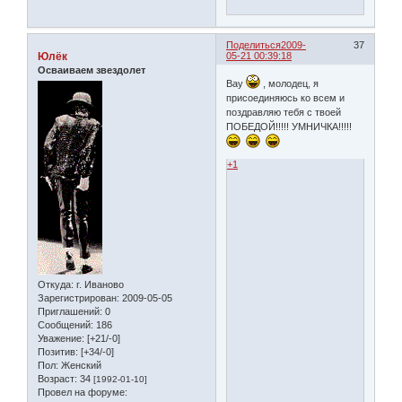
Поделиться
2009-
37
Юлёк
05-21 00:39:18
Осваиваем звездолет
Вау
, молодец, я
присоединяюсь ко всем и
поздравляю тебя с твоей
ПОБЕДОЙ!!!!! УМНИЧКА!!!!!
+1
Откуда:
г. Иваново
Зарегистрирован
: 2009-05-05
Приглашений:
0
Сообщений:
186
Уважение:
[+21/-0]
Позитив:
[+34/-0]
Пол:
Женский
Возраст:
34
[1992-01-10]
Провел на форуме: