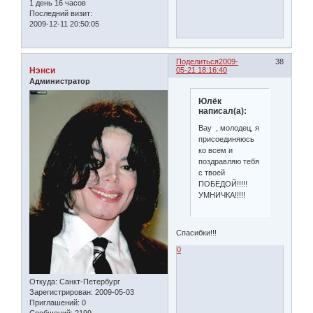
1 день 16 часов
Последний визит:
2009-12-11 20:50:05
Поделиться
2009-
38
Нэнси
05-21 18:16:40
Администратор
Юлёк
написал(а):
Вау , молодец, я
присоединяюсь
ко всем и
поздравляю тебя
с твоей
ПОБЕДОЙ!!!!!
УМНИЧКА!!!!!
Спасибки!!!
0
Откуда:
Санкт-Петербург
Зарегистрирован
: 2009-05-03
Приглашений:
0
Сообщений:
2199