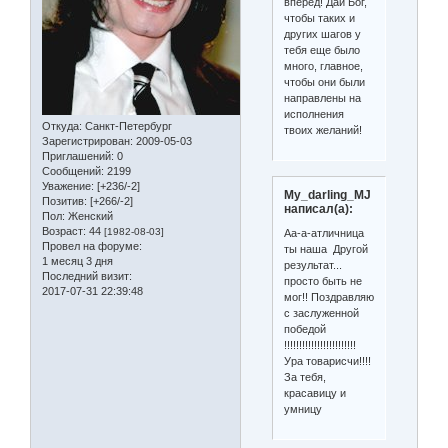
вперед! Дай Бог,
чтобы таких и
других шагов у
тебя еще было
много, главное,
чтобы они были
направлены на
исполнения
Откуда:
Санкт-Петербург
твоих желаний!
Зарегистрирован
: 2009-05-03
Приглашений:
0
Сообщений:
2199
Уважение:
[+236/-2]
My_darling_MJ
Позитив:
[+266/-2]
написал(а):
Пол:
Женский
Возраст:
44
[1982-08-03]
Аа-а-атличница
Провел на форуме:
ты наша Другой
1 месяц 3 дня
результат...
Последний визит:
просто быть не
2017-07-31 22:39:48
мог!! Поздравляю
с заслуженной
победой
!!!!!!!!!!!!!!!!!!!!!!!!
Ура товарисчи!!!!
За тебя,
красавицу и
умницу