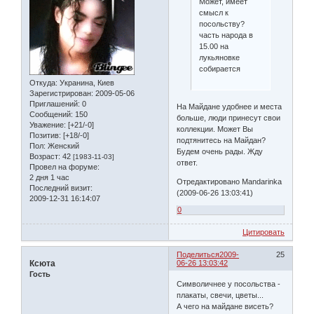
Может, имеет
смысл к
посольству?
часть народа в
15.00 на
лукьяновке
собирается
Откуда:
Укранина, Киев
Зарегистрирован
: 2009-05-06
Приглашений:
0
На Майдане удобнее и места
Сообщений:
150
больше, люди принесут свои
Уважение:
[+21/-0]
коллекции. Может Вы
Позитив:
[+18/-0]
подтянитесь на Майдан?
Пол:
Женский
Будем очень рады. Жду
Возраст:
42
[1983-11-03]
ответ.
Провел на форуме:
2 дня 1 час
Отредактировано Mandarinka
Последний визит:
(2009-06-26 13:03:41)
2009-12-31 16:14:07
0
Цитировать
Поделиться
2009-
25
Ксюта
06-26 13:03:42
Гость
Символичнее у посольства -
плакаты, свечи, цветы...
А чего на майдане висеть?