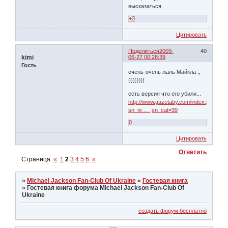
высказаться.
+3
Цитировать
Поделиться
2009-
40
kimi
06-27 00:28:39
Гость
очень-очень жаль Майкла :,
((((((((
есть версия что его убили...
http://www.gazetaby.com/index.php?
sn_ni … ;sn_cat=39
0
Цитировать
Ответить
Страница:
«
1
2
3
4
5
6
»
»
Michael Jackson Fan-Club Of Ukraine
»
Гостевая книга
»
Гостевая книга форума Michael Jackson Fan-Club Of
Ukraine
создать форум бесплатно