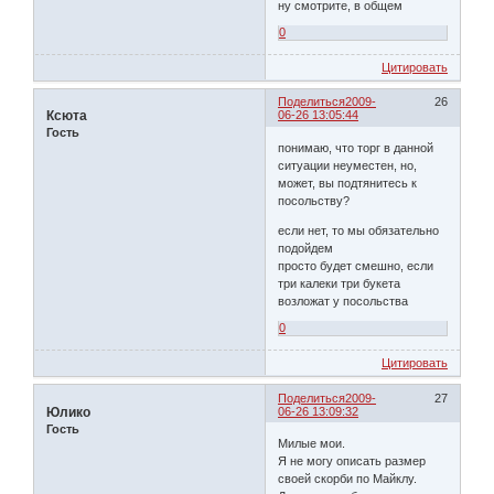
ну смотрите, в общем
0
Цитировать
Поделиться
2009-
26
Ксюта
06-26 13:05:44
Гость
понимаю, что торг в данной
ситуации неуместен, но,
может, вы подтянитесь к
посольству?
если нет, то мы обязательно
подойдем
просто будет смешно, если
три калеки три букета
возложат у посольства
0
Цитировать
Поделиться
2009-
27
Юлико
06-26 13:09:32
Гость
Милые мои.
Я не могу описать размер
своей скорби по Майклу.