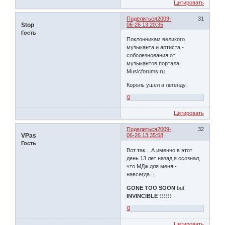
Цитировать
Поделиться
2009-
31
Stop
06-26 13:20:35
Гость
Поклонникам великого
музыканта и артиста -
соболезнования от
музыкантов портала
Musicforums.ru
Король ушел в легенду.
0
Цитировать
Поделиться
2009-
32
VPas
06-26 13:35:58
Гость
Вот так... А именно в этот
день 13 лет назад я осознал,
что МДж для меня -
навсегда...
GONE TOO SOON
but
INVINCIBLE !!!!!!
0
Цитировать