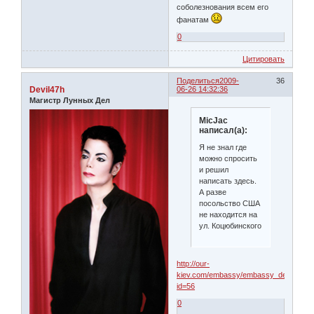
соболезнования всем его
фанатам
0
Цитировать
Поделиться
2009-
36
Devil47h
06-26 14:32:36
Магистр Лунных Дел
MicJac
написал(а):
Я не знал где
можно спросить
и решил
написать здесь.
А разве
посольство США
не находится на
ул. Коцюбинского
http://our-
kiev.com/embassy/embassy_details.ph
id=56
0