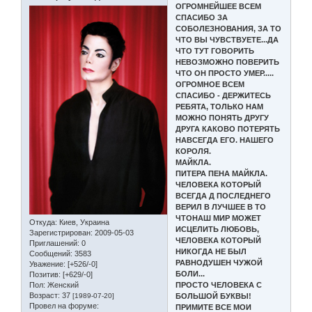
ОГРОМНЕЙШЕЕ ВСЕМ
СПАСИБО ЗА
СОБОЛЕЗНОВАНИЯ, ЗА ТО
ЧТО ВЫ ЧУВСТВУЕТЕ...ДА
ЧТО ТУТ ГОВОРИТЬ
НЕВОЗМОЖНО ПОВЕРИТЬ
ЧТО ОН ПРОСТО УМЕР.....
ОГРОМНОЕ ВСЕМ
СПАСИБО - ДЕРЖИТЕСЬ
РЕБЯТА, ТОЛЬКО НАМ
МОЖНО ПОНЯТЬ ДРУГУ
ДРУГА КАКОВО ПОТЕРЯТЬ
НАВСЕГДА ЕГО. НАШЕГО
КОРОЛЯ.
МАЙКЛА.
ПИТЕРА ПЕНА МАЙКЛА.
ЧЕЛОВЕКА КОТОРЫЙ
ВСЕГДА Д ПОСЛЕДНЕГО
ВЕРИЛ В ЛУЧШЕЕ В ТО
ЧТОНАШ МИР МОЖЕТ
Откуда:
Киев, Украина
ИСЦЕЛИТЬ ЛЮБОВЬ,
Зарегистрирован
: 2009-05-03
ЧЕЛОВЕКА КОТОРЫЙ
Приглашений:
0
НИКОГДА НЕ БЫЛ
Сообщений:
3583
РАВНОДУШЕН ЧУЖОЙ
Уважение:
[+526/-0]
БОЛИ...
Позитив:
[+629/-0]
Пол:
Женский
ПРОСТО ЧЕЛОВЕКА С
Возраст:
37
[1989-07-20]
БОЛЬШОЙ БУКВЫ!
Провел на форуме:
ПРИМИТЕ ВСЕ МОИ