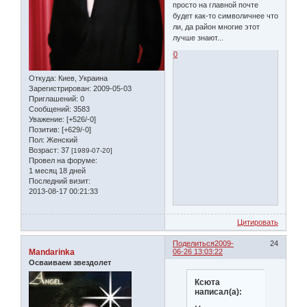
просто на главной почте
будет как-то символичнее что
ли, да район многие этот
лучше знают...
0
Откуда:
Киев, Украина
Зарегистрирован
: 2009-05-03
Приглашений:
0
Сообщений:
3583
Уважение:
[+526/-0]
Позитив:
[+629/-0]
Пол:
Женский
Возраст:
37
[1989-07-20]
Провел на форуме:
1 месяц 18 дней
Последний визит:
2013-08-17 00:21:33
Цитировать
Поделиться
2009-
24
Mandarinka
06-26 13:03:22
Осваиваем звездолет
Ксюта
написал(а):