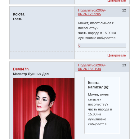
Цитировать
Поделиться
2009-
22
Ксюта
06-26 12:59:05
Гость
Может, имеет смысл к
посольству?
часть народа в 15.00 на
лукьяновке собирается
0
Цитировать
Поделиться
2009-
23
Devil47h
06-26 13:01:34
Магистр Лунных Дел
Ксюта
написал(а):
Может, имеет
смысл к
посольству?
часть народа в
15.00 на
лукьяновке
собирается