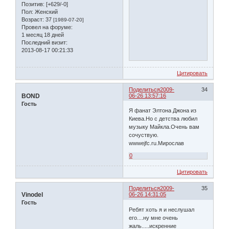
Позитив:
[+629/-0]
Пол:
Женский
Возраст:
37
[1989-07-20]
Провел на форуме:
1 месяц 18 дней
Последний визит:
2013-08-17 00:21:33
Цитировать
Поделиться
2009-
34
BOND
06-26 13:57:16
Гость
Я фанат Элтона Джона из
Киева.Но с детства любил
музыку Майкла.Очень вaм
сочуствую.
wwwejfc.ru.Мирослав
0
Цитировать
Поделиться
2009-
35
Vinodel
06-26 14:31:05
Гость
Ребят хоть я и неслушал
его....ну мне очень
жаль.....искренние