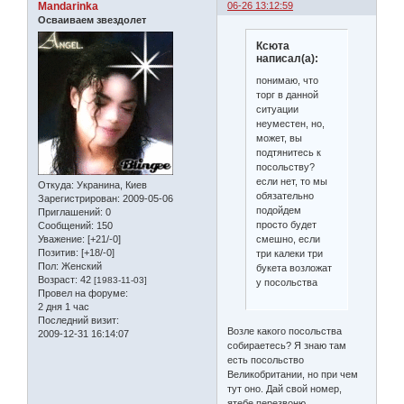
Mandarinka
06-26 13:12:59
Осваиваем звездолет
Ксюта
написал(а):
понимаю, что
торг в данной
ситуации
неуместен, но,
может, вы
подтянитесь к
посольству?
если нет, то мы
Откуда:
Укранина, Киев
обязательно
Зарегистрирован
: 2009-05-06
подойдем
Приглашений:
0
просто будет
Сообщений:
150
смешно, если
Уважение:
[+21/-0]
Позитив:
[+18/-0]
три калеки три
Пол:
Женский
букета возложат
Возраст:
42
[1983-11-03]
у посольства
Провел на форуме:
2 дня 1 час
Последний визит:
Возле какого посольства
2009-12-31 16:14:07
собираетесь? Я знаю там
есть посольство
Великобритании, но при чем
тут оно. Дай свой номер,
ятебе перезвоню