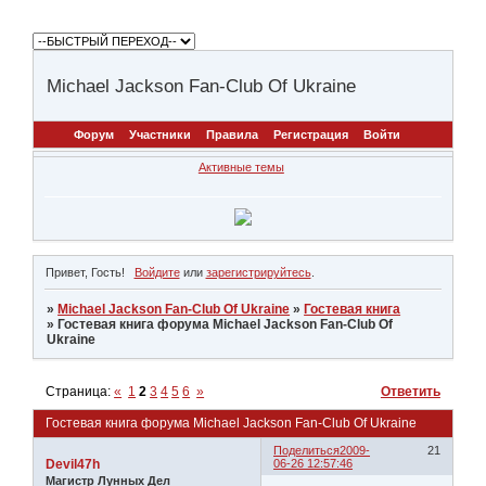
Michael Jackson Fan-Club Of Ukraine
Форум
Участники
Правила
Регистрация
Войти
Активные темы
Привет, Гость!
Войдите
или
зарегистрируйтесь
.
»
Michael Jackson Fan-Club Of Ukraine
»
Гостевая книга
»
Гостевая книга форума Michael Jackson Fan-Club Of
Ukraine
Страница:
«
1
2
3
4
5
6
»
Ответить
Гостевая книга форума Michael Jackson Fan-Club Of Ukraine
Поделиться
2009-
21
Devil47h
06-26 12:57:46
Магистр Лунных Дел