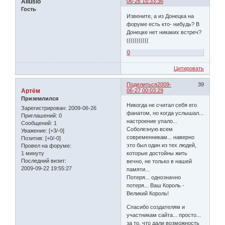
Allusio
06-26 15:33:36
Гость
Извените, а из Донецка на
форуме есть кто- нибудь? В
Донецке нет никаких встреч?
(((((((((((
0
Цитировать
Поделиться
2009-
39
Артём
06-27 00:03:29
Приземлился
Никогда не считал себя его
Зарегистрирован
: 2009-06-26
фанатом, но когда услышал...
Приглашений:
0
настроение упало...
Сообщений:
1
Соболезную всем
Уважение:
[+3/-0]
современникам... наверно
Позитив:
[+0/-0]
это был один из тех людей,
Провел на форуме:
1 минуту
которые достойны жить
Последний визит:
вечно, не только в нашей
2009-09-22 19:55:27
памяти...
Потеря... однозначно
потеря... Ваш Король -
Великий Король!
Спасибо создателям и
участникам сайта... просто...
за то, что дали возможность