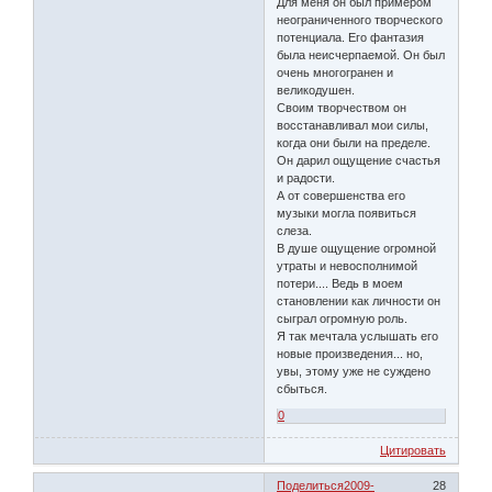
Для меня он был примером
неограниченного творческого
потенциала. Его фантазия
была неисчерпаемой. Он был
очень многогранен и
великодушен.
Своим творчеством он
восстанавливал мои силы,
когда они были на пределе.
Он дарил ощущение счастья
и радости.
А от совершенства его
музыки могла появиться
слеза.
В душе ощущение огромной
утраты и невосполнимой
потери.... Ведь в моем
становлении как личности он
сыграл огромную роль.
Я так мечтала услышать его
новые произведения... но,
увы, этому уже не суждено
сбыться.
0
Цитировать
Поделиться
2009-
28