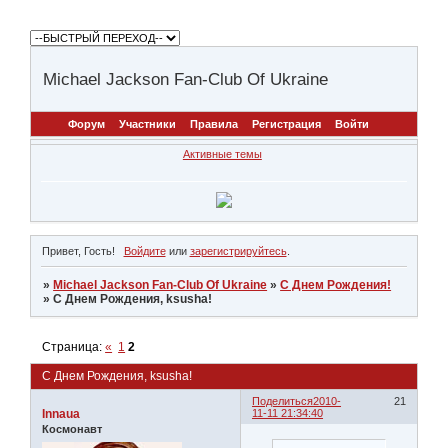
Michael Jackson Fan-Club Of Ukraine
Форум
Участники
Правила
Регистрация
Войти
Активные темы
Привет, Гость!
Войдите
или
зарегистрируйтесь
.
»
Michael Jackson Fan-Club Of Ukraine
»
С Днем Рождения!
»
С Днем Рождения, ksusha!
Страница:
«
1
2
С Днем Рождения, ksusha!
Поделиться
2010-
21
Innaua
11-11 21:34:40
Космонавт