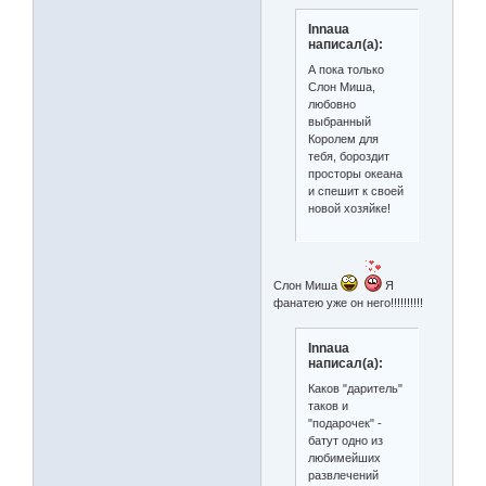
Innaua
написал(а):
А пока только
Слон Миша,
любовно
выбранный
Королем для
тебя, бороздит
просторы океана
и спешит к своей
новой хозяйке!
Слон Миша
Я
фанатею уже он него!!!!!!!!!!
Innaua
написал(а):
Каков "даритель"
таков и
"подарочек" -
батут одно из
любимейших
развлечений