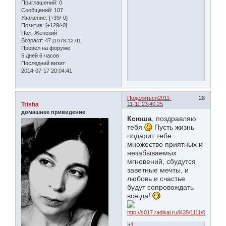
Приглашений:
0
Сообщений:
107
Уважение:
[+39/-0]
Позитив:
[+129/-0]
Пол:
Женский
Возраст:
47
[1978-12-01]
Провел на форуме:
5 дней 6 часов
Последний визит:
2014-07-17 20:04:41
Поделиться
2011-
28
Trisha
11-11 23:40:25
домашнее привидение
Ксюша
, поздравляю
тебя
Пусть жизнь
подарит тебе
множество приятных и
незабываемых
мгновений, сбудутся
заветные мечты, и
любовь и счастье
будут сопровождать
всегда!
+1