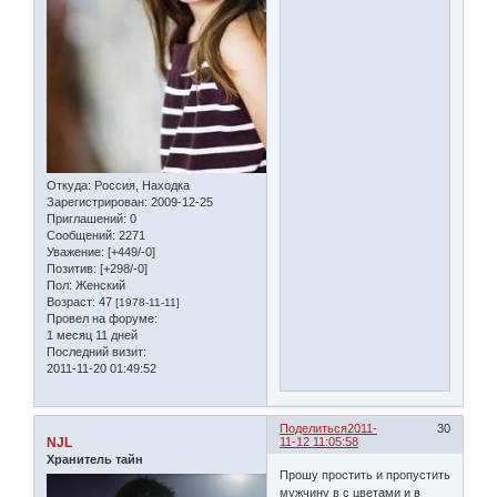
Откуда:
Россия, Находка
Зарегистрирован
: 2009-12-25
Приглашений:
0
Сообщений:
2271
Уважение:
[+449/-0]
Позитив:
[+298/-0]
Пол:
Женский
Возраст:
47
[1978-11-11]
Провел на форуме:
1 месяц 11 дней
Последний визит:
2011-11-20 01:49:52
Поделиться
2011-
30
NJL
11-12 11:05:58
Хранитель тайн
Прошу простить и пропустить
мужчину в с цветами и в