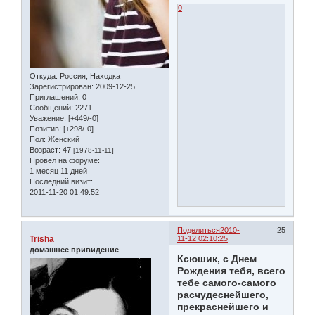
0
Откуда:
Россия, Находка
Зарегистрирован
: 2009-12-25
Приглашений:
0
Сообщений:
2271
Уважение:
[+449/-0]
Позитив:
[+298/-0]
Пол:
Женский
Возраст:
47
[1978-11-11]
Провел на форуме:
1 месяц 11 дней
Последний визит:
2011-11-20 01:49:52
Поделиться
2010-
25
Trisha
11-12 02:10:25
домашнее привидение
Ксюшик, с Днем
Рождения тебя, всего
тебе самого-самого
расчудеснейшего,
прекраснейшего и