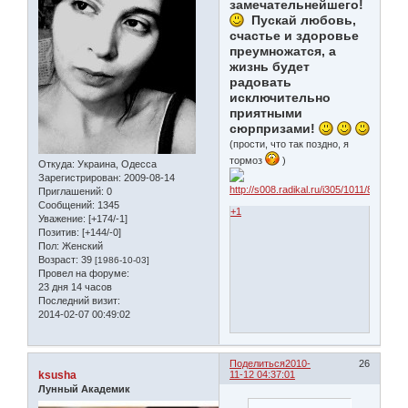
замечательнейшего!
Пускай любовь,
счастье и здоровье
преумножатся, а
жизнь будет
радовать
исключительно
приятными
сюрпризами!
(прости, что так поздно, я
тормоз
)
Откуда:
Украина, Одесса
Зарегистрирован
: 2009-08-14
Приглашений:
0
Сообщений:
1345
+1
Уважение:
[+174/-1]
Позитив:
[+144/-0]
Пол:
Женский
Возраст:
39
[1986-10-03]
Провел на форуме:
23 дня 14 часов
Последний визит:
2014-02-07 00:49:02
Поделиться
2010-
26
ksusha
11-12 04:37:01
Лунный Академик