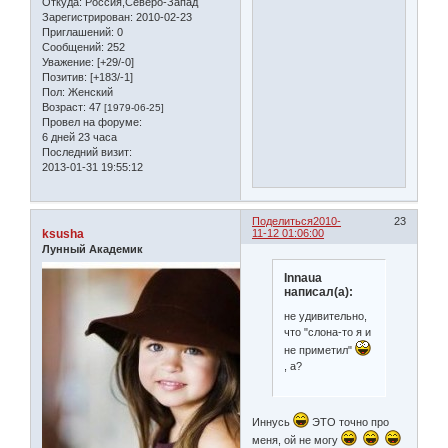
Откуда:
Россия,Северо-Запад
Зарегистрирован
: 2010-02-23
Приглашений:
0
Сообщений:
252
Уважение:
[+29/-0]
Позитив:
[+183/-1]
Пол:
Женский
Возраст:
47
[1979-06-25]
Провел на форуме:
6 дней 23 часа
Последний визит:
2013-01-31 19:55:12
Поделиться
2010-
23
ksusha
11-12 01:06:00
Лунный Академик
Innaua
написал(а):
не удивительно,
что "слона-то я и
не приметил"
, а?
Иннусь
ЭТО точно про
меня, ой не могу