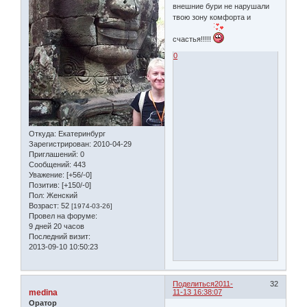
внешние бури не нарушали
твою зону комфорта и
счастья!!!!!
0
Откуда:
Екатеринбург
Зарегистрирован
: 2010-04-29
Приглашений:
0
Сообщений:
443
Уважение:
[+56/-0]
Позитив:
[+150/-0]
Пол:
Женский
Возраст:
52
[1974-03-26]
Провел на форуме:
9 дней 20 часов
Последний визит:
2013-09-10 10:50:23
Поделиться
2011-
32
medina
11-13 16:38:07
Оратор