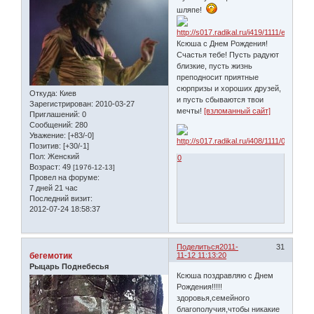
шляпе!
Ксюша с Днем Рождения!
Счастья тебе! Пусть радуют
близкие, пусть жизнь
преподносит приятные
сюрпризы и хороших друзей,
Откуда:
Киев
и пусть сбываются твои
Зарегистрирован
: 2010-03-27
мечты!
[взломанный сайт]
Приглашений:
0
Сообщений:
280
Уважение:
[+83/-0]
Позитив:
[+30/-1]
Пол:
Женский
0
Возраст:
49
[1976-12-13]
Провел на форуме:
7 дней 21 час
Последний визит:
2012-07-24 18:58:37
Поделиться
2011-
31
бегемотик
11-12 11:13:20
Рыцарь Поднебесья
Ксюша поздравляю с Днем
Рождения!!!!!
здоровья,семейного
благополучия,чтобы никакие