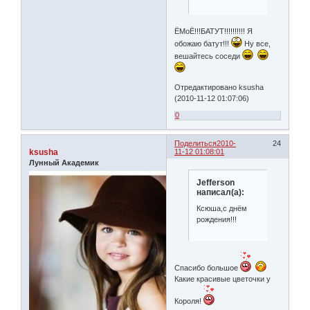
ЁМоЁ!!!БАТУТ!!!!!!!!!! Я
обожаю батут!!!
Ну все,
вешайтесь соседи
Отредактировано ksusha
(2010-11-12 01:07:06)
0
Поделиться
2010-
24
ksusha
11-12 01:08:01
Лунный Академик
Jefferson
написал(а):
Ксюша,с днём
рождения!!!
Спасибо большое
Какие красивые цветочки у
Короля!