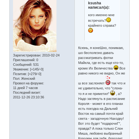
ksusha
написал(а):
кого именно мне
встречать?
крайнего справа?
Ксюнь, я конеШно, понимаю,
шо бесполезно давать
Зарегистрирован
: 2010-02-24
рассматривать фотки
Приглашений:
0
Майкла, где есть еще кто-то,
Сообщений:
531
кроме Их Величества
Все
Уважение:
[+145/-0]
равно никого не видно, Он же
Позитив:
[+279/-0]
Пол:
Женский
Провел на форуме:
ш все заслоняет
так что и
11 дней 7 часов
не удивительно, что "слона-
Последний визит:
то я и не приметил"
, а?
2011-12-26 23:10:36
Надо заглянуть в расписание
Короля - может в его планах
есть поездка на Дальний
Восток на самый почти край
света - загадочную Находку!
Вот это будет "подарочеГ",
правда? А пока только Слон
Миша, любовно выбранный
Королем для тебя, бороздит