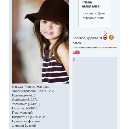
Trisha
написал(а):
Ксюшик, с Днем
Рождения тебя
Спасибо, дорогая!!!!
Какие
глазааааааааааа
[взломанный
сайт]
0
Откуда:
Россия, Находка
Зарегистрирован
: 2009-12-25
Приглашений:
0
Сообщений:
2271
Уважение:
[+449/-0]
Позитив:
[+298/-0]
Пол:
Женский
Возраст:
47
[1978-11-11]
Провел на форуме:
1 месяц 11 дней