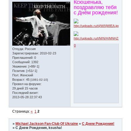
Ксюшенька,
поздравляю тебя
с Днём рождения!
0
Откуда:
Россия
Зарегистрирован
: 2010-02-23
Приглашений:
0
Сообщений:
1392
Уважение:
[+88/-1]
Позитив:
[+51/-1]
Пол:
Женский
Возраст:
45
[1981-02-10]
Провел на форуме:
29 дней 15 часов
Последний визит:
2013-05-28 22:37:43
Страница:
«
1
2
»
Michael Jackson Fan-Club Of Ukraine
»
С Днем Рождения!
»
С Днем Рождения, ksusha!