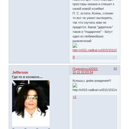
просторы океана и спешит к
своей новой хозяйке!
П. С. кстати, Ксюнь, слоник-
то вот че умеет вытворять,
так что скучать вам не
придется. Каков "даритель"
таков и "подарочек" - батут
одно из любимейших
развлечений
0
Поделиться
2010-
22
Jefferson
11-11 22:03:34
Где-то в космосе....
Ксюша,с днём рождения!!!
+1