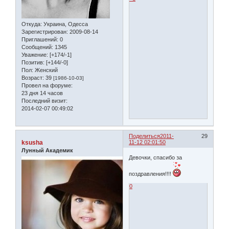
Откуда:
Украина, Одесса
Зарегистрирован
: 2009-08-14
Приглашений:
0
Сообщений:
1345
Уважение:
[+174/-1]
Позитив:
[+144/-0]
Пол:
Женский
Возраст:
39
[1986-10-03]
Провел на форуме:
23 дня 14 часов
Последний визит:
2014-02-07 00:49:02
Поделиться
2011-
29
ksusha
11-12 02:01:50
Лунный Академик
Девочки, спасибо за
поздравления!!!!
0