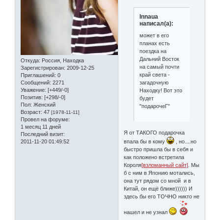
Innaua
написал(а):
может в его
планах есть
поездка на
Дальний Восток
Откуда:
Россия, Находка
на самый почти
Зарегистрирован
: 2009-12-25
край света -
Приглашений:
0
Сообщений:
2271
загадочную
Уважение:
[+449/-0]
Находку! Вот это
Позитив:
[+298/-0]
будет
Пол:
Женский
"подарочеГ"
Возраст:
47
[1978-11-11]
Провел на форуме:
1 месяц 11 дней
Я от ТАКОГО подарочка
Последний визит:
2011-11-20 01:49:52
впала бы в кому
, но....но
быстро пришла бы в себя и
как положено встретила
Короля
[взломанный сайт]
. Мы
б с ним в Японию мотались,
она тут рядом со мной и в
Китай, он ещё ближе)))))) И
здесь бы его ТОЧНО никто не
нашел и не узнал