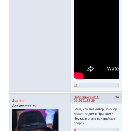
+1
Поделиться
2011-
34
Justice
09-24 11:58:29
Девушка-ветер
Блин, что там Дитер Вайзнер
делает рядом с Принсом?
Неужели опять вся шайка в
сборе?
0