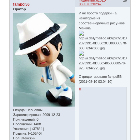
Поделиться
2011-
29
fampol56
08-10 03:02:47
Оратор
И не просто подарки - а
некоторые из
собственноручных рисунков
Майкла
Отредактировано fampol56
(2011-08-10 03:04:10)
0
Откуда:
Черновцы
Зарегистрирован
: 2009-12-23
Приглашений:
0
Сообщений:
1408
Уважение:
[+378/-1]
Позитив:
[+105/-0]
Пол:
Женский