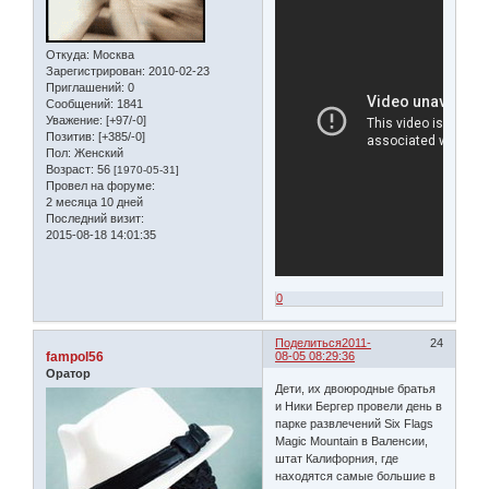
Откуда:
Москва
Зарегистрирован
: 2010-02-23
Приглашений:
0
Сообщений:
1841
Уважение:
[+97/-0]
Позитив:
[+385/-0]
Пол:
Женский
Возраст:
56
[1970-05-31]
Провел на форуме:
2 месяца 10 дней
Последний визит:
2015-08-18 14:01:35
0
Поделиться
2011-
24
fampol56
08-05 08:29:36
Оратор
Дети, их двоюродные братья
и Ники Бергер провели день в
парке развлечений Six Flags
Magic Mountain в Валенсии,
штат Калифорния, где
находятся самые большие в