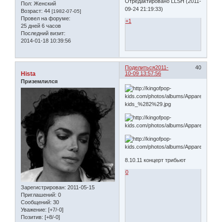
Отредактировано LLSH (2011-
Пол:
Женский
09-24 21:19:33)
Возраст:
44
[1982-07-05]
Провел на форуме:
+1
25 дней 6 часов
Последний визит:
2014-01-18 10:39:56
Поделиться
2011-
40
Hista
10-09 13:57:56
Приземлился
8.10.11 концерт трибьют
0
Зарегистрирован
: 2011-05-15
Приглашений:
0
Сообщений:
30
Уважение:
[+7/-0]
Позитив:
[+8/-0]