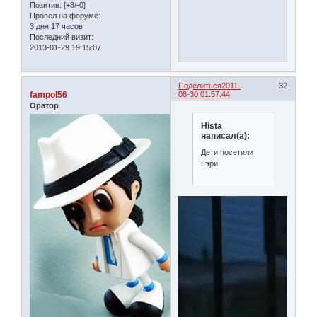
Позитив:
[+8/-0]
Провел на форуме:
3 дня 17 часов
Последний визит:
2013-01-29 19:15:07
Поделиться
2011-
32
fampol56
08-30 01:57:44
Оратор
Hista
написал(а):
Дети посетили
Гэри