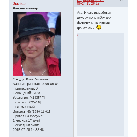
Justice
09-24 13:28:19
Девушка-ветер
Ага. И уже выработал
дежурную улыбку для
фоточек с папиными
фанатками
0
Откуда:
Киев, Украина
Зарегистрирован
: 2009-05-04
Приглашений:
0
Сообщений:
5738
Уважение:
[+1335/-7]
Позитив:
[+224/-0]
Пол:
Женский
Возраст:
45
[1980-11-01]
Провел на форуме:
2 месяца 17 дней
Последний визит:
2015-07-28 14:38:48