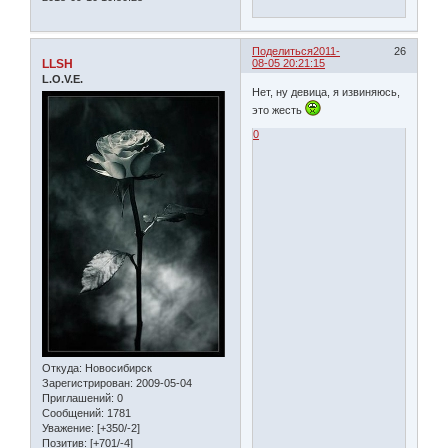
Поделиться
2011-
26
LLSH
08-05 20:21:15
L.O.V.E.
Нет, ну девица, я извиняюсь,
это жесть
0
Откуда:
Новосибирск
Зарегистрирован
: 2009-05-04
Приглашений:
0
Сообщений:
1781
Уважение:
[+350/-2]
Позитив:
[+701/-4]