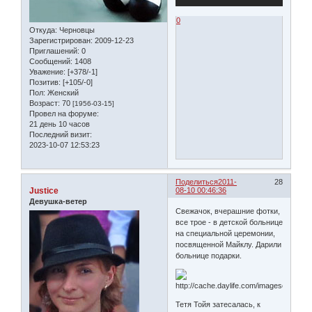
0
Откуда:
Черновцы
Зарегистрирован
: 2009-12-23
Приглашений:
0
Сообщений:
1408
Уважение:
[+378/-1]
Позитив:
[+105/-0]
Пол:
Женский
Возраст:
70
[1956-03-15]
Провел на форуме:
21 день 10 часов
Последний визит:
2023-10-07 12:53:23
Поделиться
2011-
28
Justice
08-10 00:46:36
Девушка-ветер
Свежачок, вчерашние фотки,
все трое - в детской больнице
на специальной церемонии,
посвященной Майклу. Дарили
больнице подарки.
Тетя Тойя затесалась, к