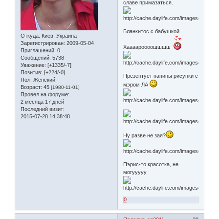
славе примазаться.
Бланкитос с бабушкой.
Откуда:
Киев, Украина
Зарегистрирован
: 2009-05-04
Хаааароооошшшш
Приглашений:
0
Сообщений:
5738
Уважение:
[+1335/-7]
Позитив:
[+224/-0]
Презентует папины рисунки с
Пол:
Женский
мэром ЛА
Возраст:
45
[1980-11-01]
Провел на форуме:
2 месяца 17 дней
Последний визит:
2015-07-28 14:38:48
Ну разве не зая?
Пэрис-то красотка, не
могууууу
0