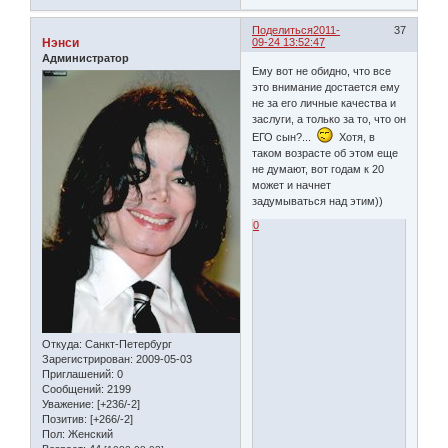
Поделиться
2011-
37
Нэнси
09-24 13:52:47
Администратор
Ему вот не обидно, что все
это внимание достается ему
не за его личные качества и
заслуги, а только за то, что он
ЕГО сын?...
Хотя, в
таком возрасте об этом еще
не думают, вот годам к 20
может и начнет
задумываться над этим))
0
Откуда:
Санкт-Петербург
Зарегистрирован
: 2009-05-03
Приглашений:
0
Сообщений:
2199
Уважение:
[+236/-2]
Позитив:
[+266/-2]
Пол:
Женский