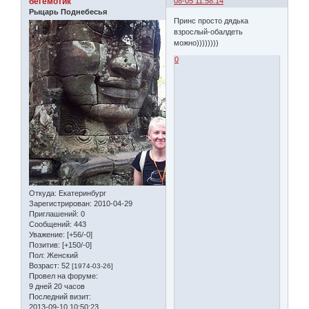
бегемотик
08-05 11:58:14
Рыцарь Поднебесья
Принс просто дядька
взрослый-обалдеть
можно))))))))
0
Откуда:
Екатеринбург
Зарегистрирован
: 2010-04-29
Приглашений:
0
Сообщений:
443
Уважение:
[+56/-0]
Позитив:
[+150/-0]
Пол:
Женский
Возраст:
52
[1974-03-26]
Провел на форуме:
9 дней 20 часов
Последний визит:
2013-09-10 10:50:23