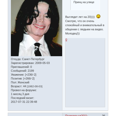
Принц на улице
Выглядит лет на 20))))
Смотрю, что он очень
спокойный и внимательный в
общении с людьми на видео.
Молодец!))
0
Откуда:
Санкт-Петербург
Зарегистрирован
: 2009-05-03
Приглашений:
0
Сообщений:
2199
Уважение:
[+236/-2]
Позитив:
[+266/-2]
Пол:
Женский
Возраст:
44
[1982-08-03]
Провел на форуме:
1 месяц 3 дня
Последний визит:
2017-07-31 22:39:48
Поделиться
2011-
36