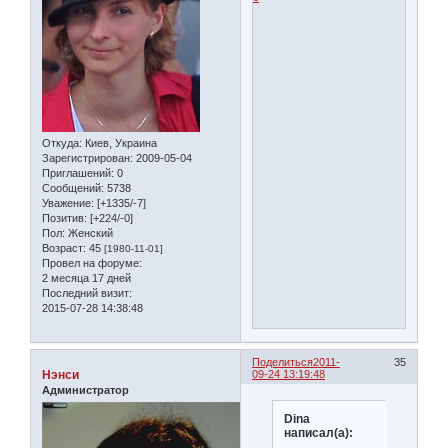
Откуда:
Киев, Украина
Зарегистрирован
: 2009-05-04
Приглашений:
0
Сообщений:
5738
Уважение:
[+1335/-7]
Позитив:
[+224/-0]
Пол:
Женский
Возраст:
45
[1980-11-01]
Провел на форуме:
2 месяца 17 дней
Последний визит:
2015-07-28 14:38:48
Поделиться
2011-
35
Нэнси
09-24 13:19:48
Администратор
Dina
написал(а):