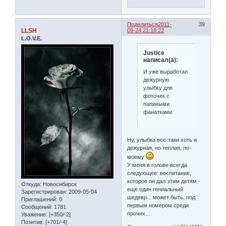
Поделиться
2011-
39
LLSH
09-24 21:18:22
L.O.V.E.
Justice
написал(а):
И уже выработал
дежурную
улыбку для
фоточек с
папиными
фанатками
Ну, улыбка все-таки хоть и
дежурная, но теплая, по-
моему
У меня в голове всегда
следующее: воспитание,
которое он дал этим детям -
Откуда:
Новосибирск
еще один гениальный
Зарегистрирован
: 2009-05-04
шедевр... может быть, под
Приглашений:
0
первым номером среди
Сообщений:
1781
прочих...
Уважение:
[+350/-2]
Позитив:
[+701/-4]