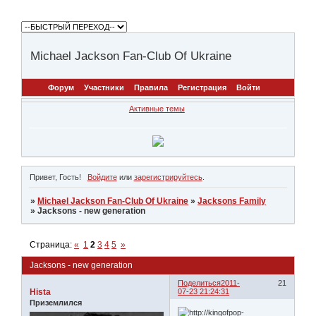
Michael Jackson Fan-Club Of Ukraine
Форум
Участники
Правила
Регистрация
Войти
Активные темы
Привет, Гость!
Войдите
или
зарегистрируйтесь
.
»
Michael Jackson Fan-Club Of Ukraine
»
Jacksons Family
»
Jacksons - new generation
Страница:
«
1
2
3
4
5
»
Jacksons - new generation
Поделиться
2011-
21
Hista
07-23 21:24:31
Приземлился