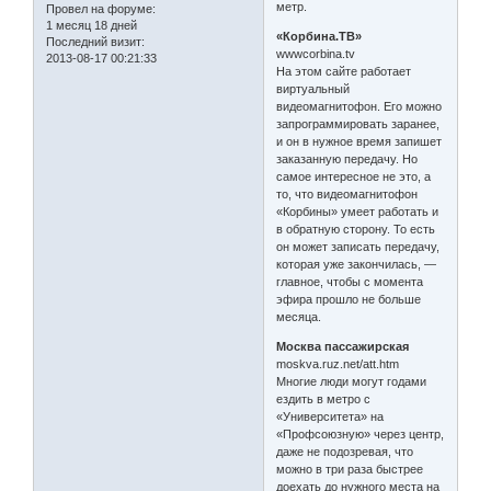
метр.
Провел на форуме:
1 месяц 18 дней
«Корбина.ТВ»
Последний визит:
wwwcorbina.tv
2013-08-17 00:21:33
На этом сайте работает
виртуальный
видеомагнитофон. Его можно
запрограммировать заранее,
и он в нужное время запишет
заказанную передачу. Но
самое интересное не это, а
то, что видеомагнитофон
«Корбины» умеет работать и
в обратную сторону. То есть
он может записать передачу,
которая уже закончилась, —
главное, чтобы с момента
эфира прошло не больше
месяца.
Москва пассажирская
moskva.ruz.net/att.htm
Многие люди могут годами
ездить в метро с
«Университета» на
«Профсоюзную» через центр,
даже не подозревая, что
можно в три раза быстрее
доехать до нужного места на