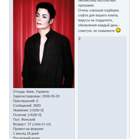
библиотека бесплатных
программ.
Очень хорошая подборка
софта для вашего компа,
вирусы не подцепите,
обновления каждый день -
советую, не пожалеете
0
Откуда:
Киев, Украина
Зарегистрирован
: 2009-05-03
Приглашений:
0
Сообщений:
3583
Уважение:
[+526/-0]
Позитив:
[+629/-0]
Пол:
Женский
Возраст:
37
[1989-07-20]
Провел на форуме:
1 месяц 18 дней
Последний визит: