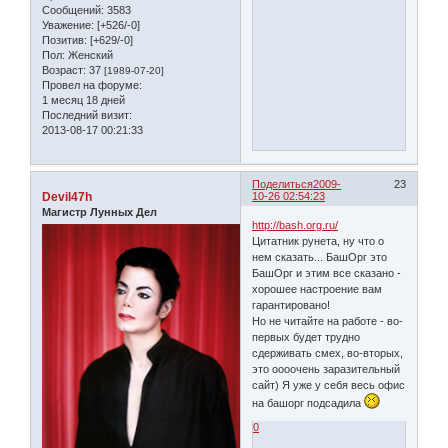
Сообщений:
3583
Уважение:
[+526/-0]
Позитив:
[+629/-0]
Пол:
Женский
Возраст:
37
[1989-07-20]
Провел на форуме:
1 месяц 18 дней
Последний визит:
2013-08-17 00:21:33
Поделиться
2009-
23
Devil47h
10-26 02:54:23
Магистр Лунных Дел
http://bash.org.ru/
Цитатник рунета, ну что о
нем сказать... БашОрг это
БашОрг и этим все сказано -
хорошее настроение вам
гарантировано!
Но не читайте на работе - во-
первых будет трудно
сдерживать смех, во-вторых,
это оооочень заразительный
сайт) Я уже у себя весь офис
на башорг подсадила
0