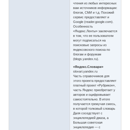
чтения из любых интересных
вам источников информации:
блогов, СМИ и т.д. Похожий
сервис предоставляет и
Google (reader.google.com).
Особенность
«Яндекс.Ленты» заключается
в том, что ее пользователи
могут подписаться на
поисковые запросы из
яндексовского поиска по
блогам и форумам
(blogs.yandex.ru).
«Яндекс.Словари»
slovari.yandex.ru
Часть справочников для
этого проекта предоставляет
платный проект «Рубрикон»,
часть Яндекс приобретает у
авторов и оцифровывает
самостоятельно. В итоге
получается гремучая смесь,
в которой толковый словарь
Даля соседствует с
энциклопедией джаза, а
Большая советская
энциклопедия — с