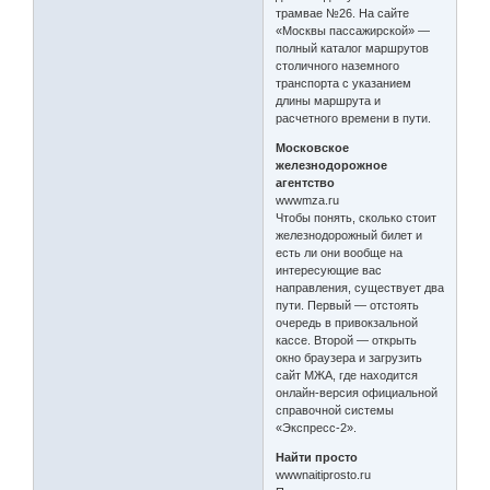
трамвае №26. На сайте
«Москвы пассажирской» —
полный каталог маршрутов
столичного наземного
транспорта с указанием
длины маршрута и
расчетного времени в пути.
Московское
железнодорожное
агентство
wwwmza.ru
Чтобы понять, сколько стоит
железнодорожный билет и
есть ли они вообще на
интересующие вас
направления, существует два
пути. Первый — отстоять
очередь в привокзальной
кассе. Второй — открыть
окно браузера и загрузить
сайт МЖА, где находится
онлайн-версия официальной
справочной системы
«Экспресс-2».
Найти просто
wwwnaitiprosto.ru