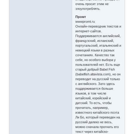
очень просит этим не
злоупотреблять.
Промт
wwwpromt.ru
Онлайн-переводчик текстов и
интернет-сайтов.
Поддерживаются английский,
французский, испанский,
португальский, итальянский и
немецкий языки в разных
сочетаниях. Качество так
себе, но особого выбора у
пользователей нет. Есть еще
старый добрый Babel Fish
(babelfish.altavista.com), но он
переводит на русский только
с английского. Зато здесь
поддерживается больше
языков, в том числе
китайский, корейский и
датский. То есть, чтобы
прочитать, например,
известного китайского поэта
Ли Бо, который переведен на
русский далеко не весь,
можно сначала прогнать его
текст через китайско-