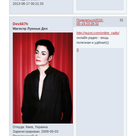
2013-08-17 00:21:33
Поделиться
2010-
31
Devil47h
05-19 23:28:32
Магистр Лунных Дел
http://guzei.com/online_radio/
онлайн радио - вещь
полезная и удбная)))
0
Откуда:
Киев, Украина
Зарегистрирован
: 2009-05-03
Приглашений:
0