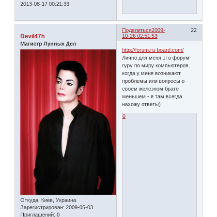
2013-08-17 00:21:33
Поделиться
2009-
22
Devil47h
10-26 02:51:53
Магистр Лунных Дел
http://forum.ru-board.com/
Лично для меня это форум-
гуру по миру компьютеров,
когда у меня возникают
проблемы или вопросы о
своем железном брате
меньшем - я там всегда
нахожу ответы)
0
Откуда:
Киев, Украина
Зарегистрирован
: 2009-05-03
Приглашений:
0