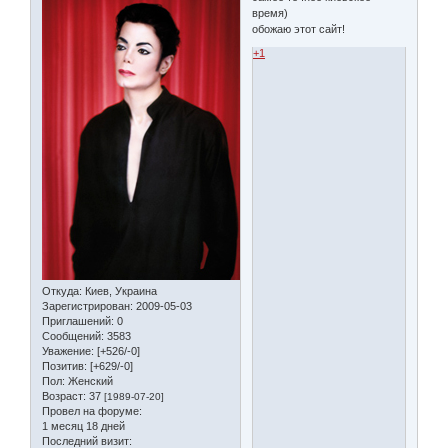
время)
обожаю этот сайт!
+1
Откуда:
Киев, Украина
Зарегистрирован
: 2009-05-03
Приглашений:
0
Сообщений:
3583
Уважение:
[+526/-0]
Позитив:
[+629/-0]
Пол:
Женский
Возраст:
37
[1989-07-20]
Провел на форуме:
1 месяц 18 дней
Последний визит: