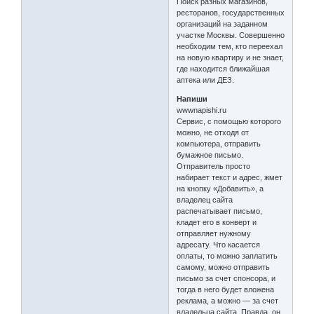
Поиск разных магазинов,
ресторанов, государственных
организаций на заданном
участке Москвы. Совершенно
необходим тем, кто переехал
на новую квартиру и не знает,
где находится ближайшая
аптека или ДЕЗ.
Напиши
wwwnapishi.ru
Сервис, с помощью которого
можно, не отходя от
компьютера, отправить
бумажное письмо.
Отправитель просто
набирает текст и адрес, жмет
на кнопку «Добавить», а
владелец сайта
распечатывает письмо,
кладет его в конверт и
отправляет нужному
адресату. Что касается
оплаты, то можно заплатить
самому, можно отправить
письмо за счет спонсора, и
тогда в него будет вложена
реклама, а можно — за счет
владельца сайта. Правда, он