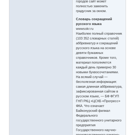
городов сайт может
полностью заменить
градусник за окном.
Словарь сокращений
русского языка
wwwsokr.ru
Наиболее полный справочник
(103 352 словарных статей)
аббревиатур и сокращений
русского языка на основе
девяти бумажных
справочников. Кроме того,
материал пополняется
каждый день примерно 30
новыми буквосочетаниями.
На всякий случай —
бесполезная информация:
самая длинная аббревиатура,
зафиксированная сайтом в
русском языке, — БФ ФГУП
ГНП РКЦ «ЦСКБ «Прогресс»
ФКА. Что означает
Байконурский филиал
Федерального
государственного унитарного
предприятия
Государственного научно-
производственного ракетно-