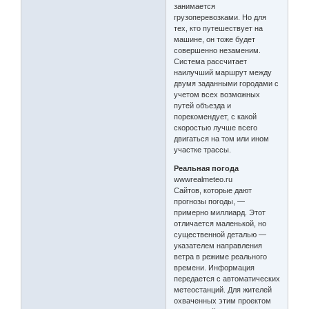
занимается
грузоперевозками. Но для
тех, кто путешествует на
машине, он тоже будет
совершенно незаменим.
Система рассчитает
наилучший маршрут между
двумя заданными городами с
учетом всех возможных
путей объезда и
порекомендует, с какой
скоростью лучше всего
двигаться на том или ином
участке трассы.
Реальная погода
wwwrealmeteo.ru
Сайтов, которые дают
прогнозы погоды, —
примерно миллиард. Этот
отличается маленькой, но
существенной деталью —
указателем направления
ветра в режиме реального
времени. Информация
передается с автоматических
метеостанций. Для жителей
охваченных этим проектом