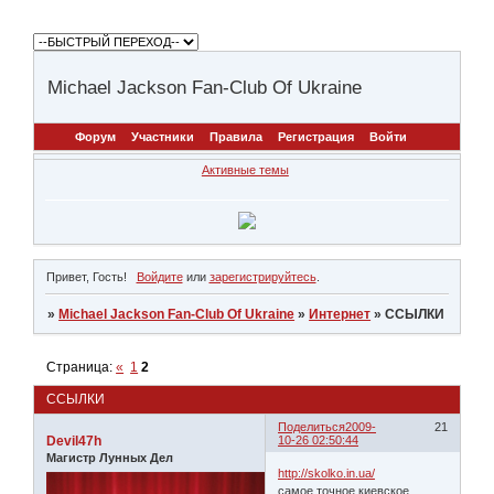
Michael Jackson Fan-Club Of Ukraine
Форум
Участники
Правила
Регистрация
Войти
Активные темы
Привет, Гость!
Войдите
или
зарегистрируйтесь
.
»
Michael Jackson Fan-Club Of Ukraine
»
Интернет
»
ССЫЛКИ
Страница:
«
1
2
ССЫЛКИ
Поделиться
2009-
21
Devil47h
10-26 02:50:44
Магистр Лунных Дел
http://skolko.in.ua/
самое точное киевское