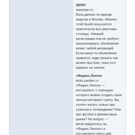
ЦИАН
wwwcian.ru
База данных по аренде
квартир в Москве. Именно
этой базой пользуются
практически все риелторы
столицы. Никакой
регистрации она не требует,
просматривать объявления
может любой желающий.
Если какое-то объявление
нравится, надо звонить как
можно быстрее, пока этот
вариант не заняли.
«Яндекс.Лента»
lenta.yandex.ru
«Яндекс.Лента» —
инструмент, с помощью
которого можно создать свою
личную интернет-газету. Вы
хотите читать только про
сумочки и телевидение? Или
про футбол и финансовые
рынки? Не вопрос —
регистрируетесь на
«Яндекс.Лентах» и
составляете ленту для