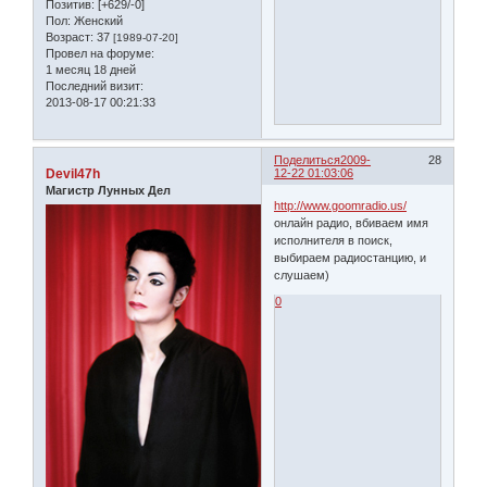
Позитив:
[+629/-0]
Пол:
Женский
Возраст:
37
[1989-07-20]
Провел на форуме:
1 месяц 18 дней
Последний визит:
2013-08-17 00:21:33
Поделиться
2009-
28
Devil47h
12-22 01:03:06
Магистр Лунных Дел
http://www.goomradio.us/
онлайн радио, вбиваем имя
исполнителя в поиск,
выбираем радиостанцию, и
слушаем)
0