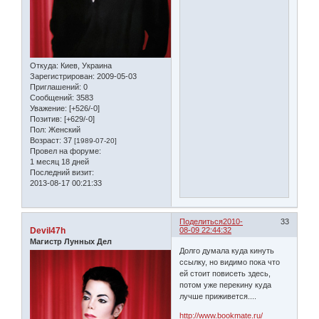
Откуда:
Киев, Украина
Зарегистрирован
: 2009-05-03
Приглашений:
0
Сообщений:
3583
Уважение:
[+526/-0]
Позитив:
[+629/-0]
Пол:
Женский
Возраст:
37
[1989-07-20]
Провел на форуме:
1 месяц 18 дней
Последний визит:
2013-08-17 00:21:33
Поделиться
2010-
33
Devil47h
08-09 22:44:32
Магистр Лунных Дел
Долго думала куда кинуть
ссылку, но видимо пока что
ей стоит повисеть здесь,
потом уже перекину куда
лучше приживется....
http://www.bookmate.ru/