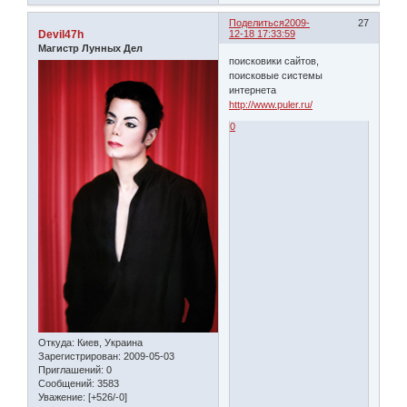
Поделиться
2009-
27
Devil47h
12-18 17:33:59
Магистр Лунных Дел
поисковики сайтов,
поисковые системы
интернета
http://www.puler.ru/
0
Откуда:
Киев, Украина
Зарегистрирован
: 2009-05-03
Приглашений:
0
Сообщений:
3583
Уважение:
[+526/-0]