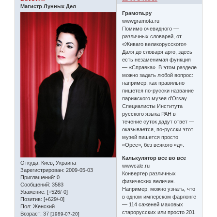
Магистр Лунных Дел
Грамота.ру
wwwgramota.ru
Помимо очевидного —
различных словарей, от
«Живаго великорусского»
Даля до словаря арго, здесь
есть незаменимая функция
— «Справка». В этом разделе
можно задать любой вопрос:
например, как правильно
пишется по-русски название
парижского музея d’Orsay.
Специалисты Института
русского языка РАН в
течение суток дадут ответ —
оказывается, по-русски этот
музей пишется просто
«Орсе», без всякого «д».
Калькулятор все во все
Откуда:
Киев, Украина
wwwcalc.ru
Зарегистрирован
: 2009-05-03
Конвертер различных
Приглашений:
0
физических величин.
Сообщений:
3583
Например, можно узнать, что
Уважение:
[+526/-0]
в одном имперском фарлонге
Позитив:
[+629/-0]
— 114 саженей маховых
Пол:
Женский
старорусских или просто 201
Возраст:
37
[1989-07-20]