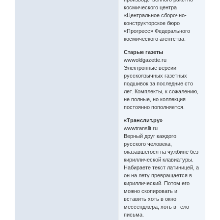
космического центра
«Центральное сборочно-
конструкторское бюро
«Прогресс» Федерального
космического агентства.
Старые газеты
wwwoldgazette.ru
Электронные версии
русскоязычных газетных
подшивок за последние сто
лет. Комплекты, к сожалению,
не полные, но коллекция
постоянно пополняется.
«Транслит.ру»
wwwtranslit.ru
Верный друг каждого
русского человека,
оказавшегося на чужбине без
кириллической клавиатуры.
Набираете текст латиницей, а
он на лету превращается в
кириллический. Потом его
можно скопировать и
вставить хоть в окно
мессенджера, хоть в тело
письма.