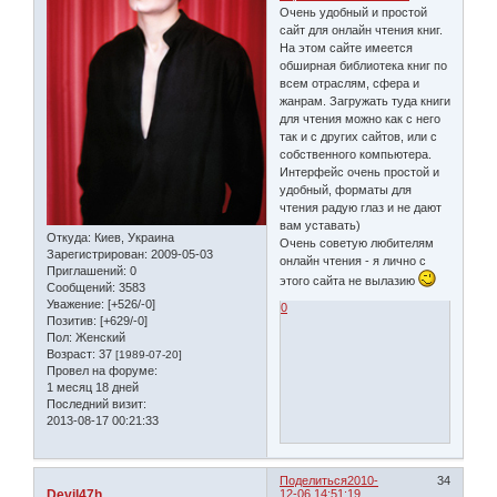
Очень удобный и простой
сайт для онлайн чтения книг.
На этом сайте имеется
обширная библиотека книг по
всем отраслям, сфера и
жанрам. Загружать туда книги
для чтения можно как с него
так и с других сайтов, или с
собственного компьютера.
Интерфейс очень простой и
удобный, форматы для
чтения радую глаз и не дают
вам уставать)
Откуда:
Киев, Украина
Очень советую любителям
Зарегистрирован
: 2009-05-03
онлайн чтения - я лично с
Приглашений:
0
этого сайта не вылазию
Сообщений:
3583
Уважение:
[+526/-0]
0
Позитив:
[+629/-0]
Пол:
Женский
Возраст:
37
[1989-07-20]
Провел на форуме:
1 месяц 18 дней
Последний визит:
2013-08-17 00:21:33
Поделиться
2010-
34
Devil47h
12-06 14:51:19