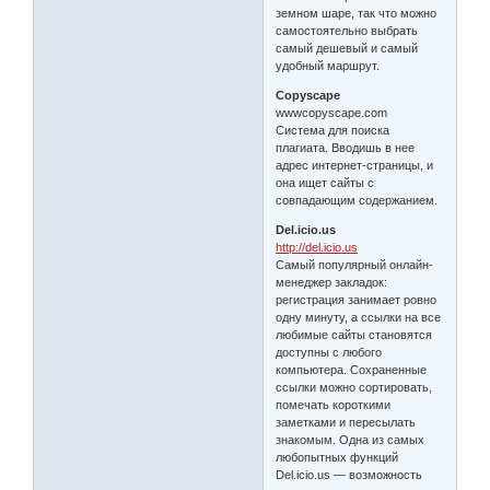
земном шаре, так что можно
самостоятельно выбрать
самый дешевый и самый
удобный маршрут.
Copyscape
wwwcopyscape.com
Система для поиска
плагиата. Вводишь в нее
адрес интернет-страницы, и
она ищет сайты с
совпадающим содержанием.
Del.icio.us
http://del.icio.us
Самый популярный онлайн-
менеджер закладок:
регистрация занимает ровно
одну минуту, а ссылки на все
любимые сайты становятся
доступны с любого
компьютера. Сохраненные
ссылки можно сортировать,
помечать короткими
заметками и пересылать
знакомым. Одна из самых
любопытных функций
Del.icio.us — возможность