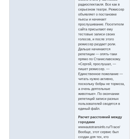
радиоспектакля. Все как в
серьезном театре. Режиссер
объявляет о постановке
пьесы и начинает
прослушивание. Посетители
сайта присылают ему
тестовые записи своих
голосов, и после этого
режиссер раздает роли.
Дальше начинаются
репетиции — опять-таки
прямо по Станиславскому.
«Сергей, прослушал, —
пишет режиссер. —
Единственное пожелание —
читать нужно активно,
поскольку бобры не тормоза,
а очень деятельные
животные». По окончании
репетиций записи разных
пользователей сводятся в
единый файл.
Расчет расстояний между
городами
wwwautotransinfo.ru/Trace/
Вообще, этот сервис был
создан для тех, кто