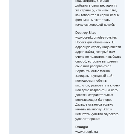
подсмотреть, кто еще
добавил в свои закладки ту
же страницу, что и вы. Это,
как говорится в черно-белых
фильмах, может стать
началом хорошей дружбы.
Destroy Sites
wwwbored.com/destroysites
Проект для обиженных. В
адресную строку надо ввести
адрес сайта, который вам
очень не нравится, и выбрать
способ, которым вы хотели
бы с ним расправиться.
Варианты есть: можно
закидать неугодный сайт
помидорами, облить
кислотой, разорвать в клочки
или даже натравить на него
десятки отвратительных
всплывающих баннеров.
Дальше остается только
нажать на кнопку Start и
испытать чувство глубокого
удовлетворения.
Droogle
wwwdroogle.ca