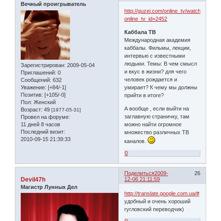
Вечный проигрыватель
http://guzei.com/online_tv/watch.php?
online_tv_id=2452
Каббала ТВ
Международная академия
каббалы. Фильмы, лекции,
интервью с известными
людьми. Темы: В чем смысл
Зарегистрирован
: 2009-05-04
и вкус в жизни? для чего
Приглашений:
0
человек рождается и
Сообщений:
632
Уважение:
[+84/-1]
умирает? К чему мы должны
Позитив:
[+105/-0]
прийти в итоге?
Пол:
Женский
А вообще , если выйти на
Возраст:
49
[1977-05-31]
заглавную страничку, там
Провел на форуме:
11 дней 8 часов
можно найти огромное
Последний визит:
множество различных ТВ
2010-09-15 21:39:33
каналов.
0
Поделиться
2009-
26
Devil47h
12-06 21:11:59
Магистр Лунных Дел
http://translate.google.com.ua/#
удобный и очень хороший
гугловский переводчик)