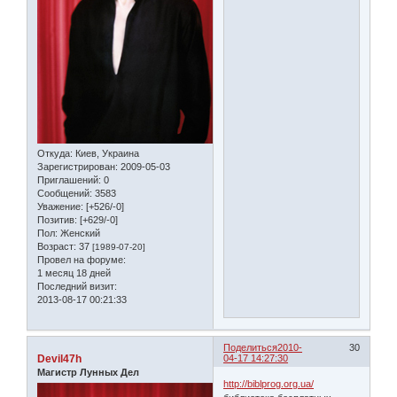
Откуда:
Киев, Украина
Зарегистрирован
: 2009-05-03
Приглашений:
0
Сообщений:
3583
Уважение:
[+526/-0]
Позитив:
[+629/-0]
Пол:
Женский
Возраст:
37
[1989-07-20]
Провел на форуме:
1 месяц 18 дней
Последний визит:
2013-08-17 00:21:33
Поделиться
2010-
30
Devil47h
04-17 14:27:30
Магистр Лунных Дел
http://biblprog.org.ua/