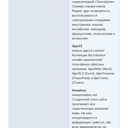
энциклопедией «Эзотеризм».
Помимо справочников
Яндекс дает возможность
воспользоваться
электронными словарями
иностранных языков:
английским, немецким,
французским, итальянским и
испанским.
Ajax13
wwwus.ajax13.com/en/
Коллекция бесплатных
онлайн-заменителей
популярных офисных
программ: AjaxWrite (Word),
AjaxXLS (Exсel), AjaxPresents
(PowerPoint) и AjaxTunes
(iTunes).
Amadeus
wwwamadeus.net
Создателей этого сайта
проклинают все
туристические компании
мира. На нем
концентрируется
информация, кажется, обо
всех авиаперелетах на