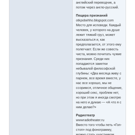
английский переводчик, а
потом через англо-русский.
Пещера признаний
otkpobehho.blogspot.com
Место для исповеди. Каждый
человек, у которого на душе
лежит тяжкий груз, может
высказаться и, как
предполагается, от этого ему
полегчает. Если же совесть
чиста, можно почитать чужие
признания. Среди них
попадаются заметки
небывалой философской
глубины: «Два месяца живу с
парнем, все время вместе, у
нас все хорошо, мы не
ссоримся, отличное общение,
хороший секс, проблем нет,
но при этом я иногда смотрю
на него и думаю — «А что я с
ним делаю?»
Радиотеатр
wwwradiotheater.ru
Вместо того чтобы петь «Гоп-
стоп» под фонограмму,
можно стать участником