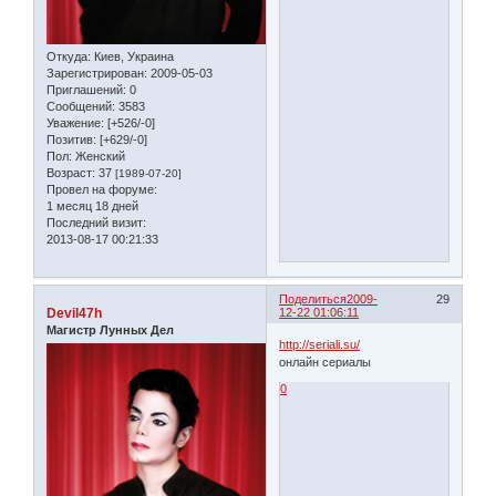
Откуда:
Киев, Украина
Зарегистрирован
: 2009-05-03
Приглашений:
0
Сообщений:
3583
Уважение:
[+526/-0]
Позитив:
[+629/-0]
Пол:
Женский
Возраст:
37
[1989-07-20]
Провел на форуме:
1 месяц 18 дней
Последний визит:
2013-08-17 00:21:33
Поделиться
2009-
29
Devil47h
12-22 01:06:11
Магистр Лунных Дел
http://seriali.su/
онлайн сериалы
0