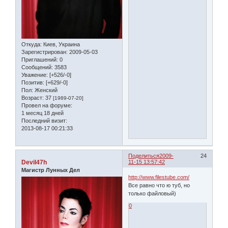
Откуда:
Киев, Украина
Зарегистрирован
: 2009-05-03
Приглашений:
0
Сообщений:
3583
Уважение:
[+526/-0]
Позитив:
[+629/-0]
Пол:
Женский
Возраст:
37
[1989-07-20]
Провел на форуме:
1 месяц 18 дней
Последний визит:
2013-08-17 00:21:33
Поделиться
2009-
24
Devil47h
11-15 13:57:42
Магистр Лунных Дел
http://www.filestube.com/
Все равно что ю туб, но
только файловый)
0