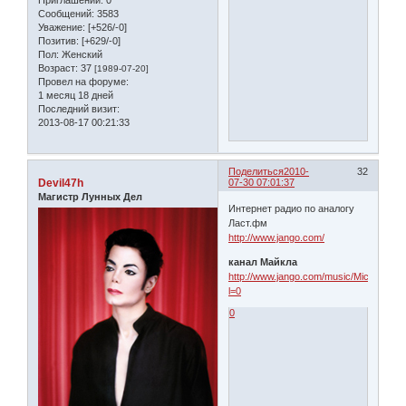
Сообщений:
3583
Уважение:
[+526/-0]
Позитив:
[+629/-0]
Пол:
Женский
Возраст:
37
[1989-07-20]
Провел на форуме:
1 месяц 18 дней
Последний визит:
2013-08-17 00:21:33
Поделиться
2010-
32
Devil47h
07-30 07:01:37
Магистр Лунных Дел
Интернет радио по аналогу
Ласт.фм
http://www.jango.com/
канал Майкла
http://www.jango.com/music/Michael+J
l=0
0