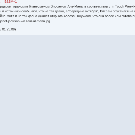
ai … 5&SM=1
рдером, иранским бизнесменом Виссамом Аль-Мана, в соответствии с In Touch Weekly
 и источники сообщают, что не так давно, в "середине октября", Виссам опустился на
йне, хотя и не так давно Джанет открыла Access Hollywood, что она более чем готова 
 01:23:09)