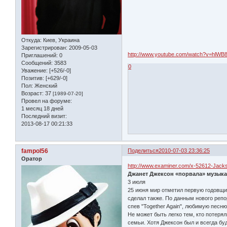
Откуда:
Киев, Украина
Зарегистрирован
: 2009-05-03
http://www.youtube.com/watch?v=hlWB
Приглашений:
0
Сообщений:
3583
0
Уважение:
[+526/-0]
Позитив:
[+629/-0]
Пол:
Женский
Возраст:
37
[1989-07-20]
Провел на форуме:
1 месяц 18 дней
Последний визит:
2013-08-17 00:21:33
fampol56
Поделиться
2010-07-03 23:36:25
Оратор
http://www.examiner.com/x-52612-Jacks
Джанет Джексон «порвала» музык
3 июля
25 июня мир отметил первую годовщи
сделал также. По данным нового реп
спев "Together Again", любимую песн
Не может быть легко тем, кто потерял
семьи. Хотя Джексон был и всегда бу