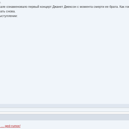
.
ле ознаменовало первый концерт Джанет Джексон с момента смерти ее брата. Как гов
ать снова.
ыступлении:
- … ged-rumor/