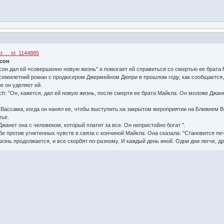
st … st_1144885
сон
он дал ей «совершенно новую жизнь'' и помогает ей справиться со смертью ее брата
а семилетний роман с продюсером Джермейном Дюпри в прошлом году, как сообщается,
е он уделяет ей.
ch: "Он, кажется, дал ей новую жизнь, после смерти ее брата Майкла. Он моложе Джане
Вассама, когда он нанял ее, чтобы выступить на закрытом мероприятии на Ближнем Вос
тье.
жанет она с человеком, который платит за все. Он непристойно богат ".
бе против угнетенных чувств в связи с кончиной Майкла. Она сказала: "Становится пе
знь продолжается, и все скорбят по-разному. И каждый день иной. Одни дни легче, дру