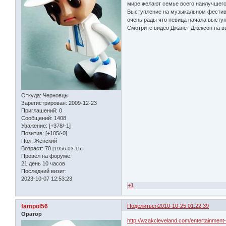
мире желают семье всего наилучшего
Выступление на музыкальном фестива
очень рады что певица начала выступ
Смотрите видео Джанет Джексон на в
Откуда:
Черновцы
Зарегистрирован
: 2009-12-23
Приглашений:
0
Сообщений:
1408
Уважение:
[+378/-1]
Позитив:
[+105/-0]
Пол:
Женский
Возраст:
70
[1956-03-15]
Провел на форуме:
21 день 10 часов
Последний визит:
2023-10-07 12:53:23
+1
fampol56
Поделиться
2010-10-25 01:22:39
Оратор
http://wzakcleveland.com/entertainment