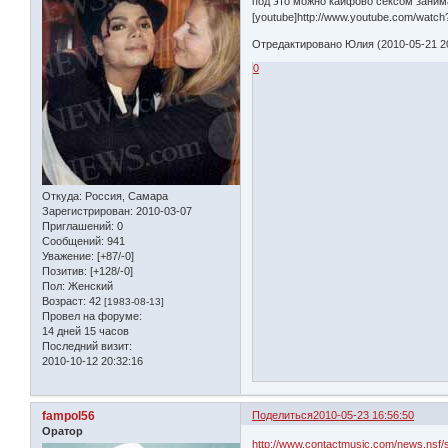
под это можно кайфово сексом заним
[youtube]http://www.youtube.com/watc
Отредактировано Юлия (2010-05-21 20
0
Откуда:
Россия, Самара
Зарегистрирован
: 2010-03-07
Приглашений:
0
Сообщений:
941
Уважение:
[+87/-0]
Позитив:
[+128/-0]
Пол:
Женский
Возраст:
42
[1983-08-13]
Провел на форуме:
14 дней 15 часов
Последний визит:
2010-10-12 20:32:16
fampol56
Поделиться
2010-05-23 16:56:50
Оратор
http://www.contactmusic.com/news.nsf