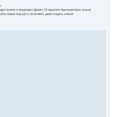
.
 одно колено и предложил Джанет 15 каратное бриллиантовое кольцо.
выйти замуж еще раз и, возможно, даже создать семью!