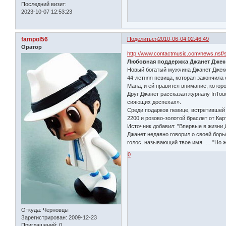
Последний визит:
2023-10-07 12:53:23
fampol56
Поделиться
2010-06-04 02:46:49
Оратор
http://www.contactmusic.com/news.nsf/
Любовная поддержка Джанет Джек
Новый богатый мужчина Джанет Джекс
44-летняя певица, которая закончил
Мана, и ей нравится внимание, которо
Друг Джанет рассказал журналу InTou
сияющих доспехах».
Среди подарков певице, встретившей 
2200 и розово-золотой браслет от Кар
Источник добавил: "Впервые в жизни Д
Джанет недавно говорил о своей борь
голос, называющий твое имя. … "Но жи
0
Откуда:
Черновцы
Зарегистрирован
: 2009-12-23
Приглашений:
0