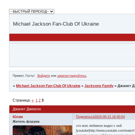
Michael Jackson Fan-Club Of Ukraine
Привет, Гость!
Войдите
или
зарегистрируйтесь
.
»
Michael Jackson Fan-Club Of Ukraine
»
Jacksons Family
»
Джанет Д
Страница:
«
1
2
3
Джанет Джексон
Юлия
Поделиться
2010-05-21 16:40:54
Житель форума
это мое любимое видео с ней
[youtube]http://www.youtube.com/wat