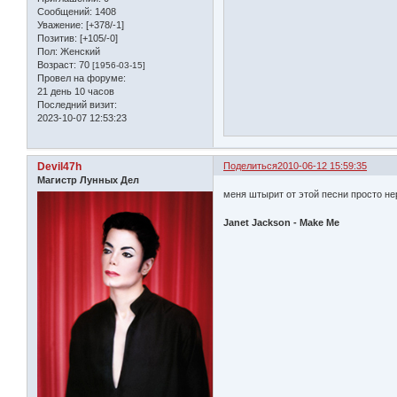
Сообщений:
1408
Уважение:
[+378/-1]
Позитив:
[+105/-0]
Пол:
Женский
Возраст:
70
[1956-03-15]
Провел на форуме:
21 день 10 часов
Последний визит:
2023-10-07 12:53:23
Devil47h
Поделиться
2010-06-12 15:59:35
Магистр Лунных Дел
меня штырит от этой песни просто н
Janet Jackson - Make Me