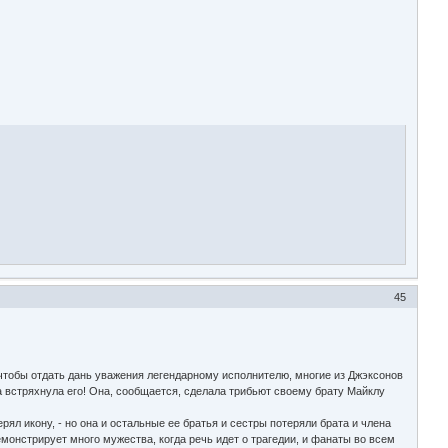
45
чтобы отдать дань уважения легендарному исполнителю, многие из Джэксонов
 встряхнула его! Она, сообщается, сделала трибьют своему брату Майклу
рял икону, - но она и остальные ее братья и сестры потеряли брата и члена
монстрирует много мужества, когда речь идет о трагедии, и фанаты во всем