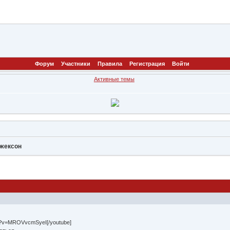
Форум
Участники
Правила
Регистрация
Войти
Активные темы
жексон
ch?v=MROVvcmSyeI[/youtube]