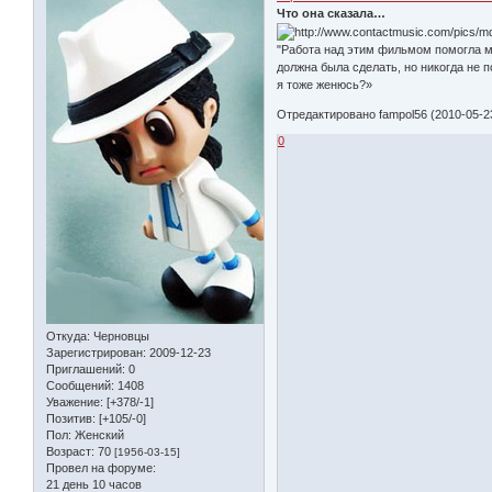
Что она сказала…
"Работа над этим фильмом помогла мн
должна была сделать, но никогда не
я тоже женюсь?»
Отредактировано fampol56 (2010-05-23
0
Откуда:
Черновцы
Зарегистрирован
: 2009-12-23
Приглашений:
0
Сообщений:
1408
Уважение:
[+378/-1]
Позитив:
[+105/-0]
Пол:
Женский
Возраст:
70
[1956-03-15]
Провел на форуме:
21 день 10 часов