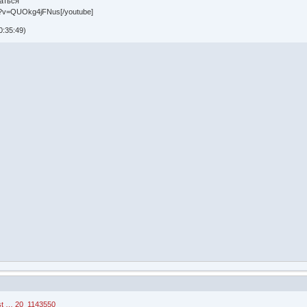
аться
h?v=QUOkg4jFNus[/youtube]
:35:49)
/st … 20_1143550