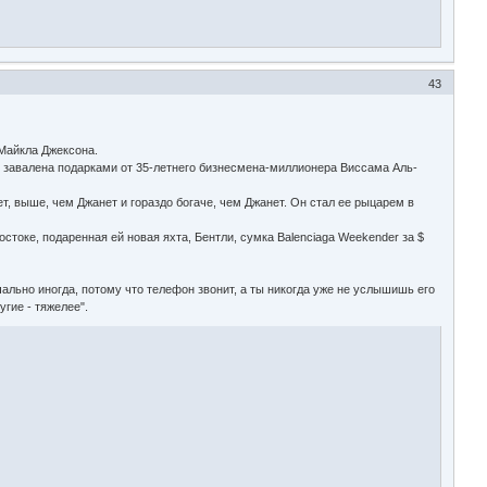
43
 Майкла Джексона.
 завалена подарками от 35-летнего бизнесмена-миллионера Виссама Аль-
т, выше, чем Джанет и гораздо богаче, чем Джанет. Он стал ее рыцарем в
токе, подаренная ей новая яхта, Бентли, сумка Balenciaga Weekender за $
чально иногда, потому что телефон звонит, а ты никогда уже не услышишь его
гие - тяжелее".