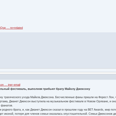
8Qop … re=related
on … iner-email
альный фестиваль, выполняя трибьют брату Майклу Джексону
ну трагического ухода Майкла Джексона. Бесчисленные фаны пришли на Форест Лон, 
ортажа, Джанет Джексон выступила на музыкальном фестивале в Новом Орлеане, и она
ю фанатов.
и родного брата, и, как Джанет Джексон сказал в прошлом году на BET Awards, мир поте
дет иконой, потеря для членов семьи оказалась опустошительной. Семьи Джексонов де