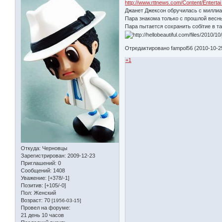
http://www.rttnews.com/Content/Entert
Джанет Джексон обручилась с миллиа
Пара знакома только с прошлой весны
Пара пытается сохранить собітие в та
Отредактировано fampol56 (2010-10-25
+1
Откуда:
Черновцы
Зарегистрирован
: 2009-12-23
Приглашений:
0
Сообщений:
1408
Уважение:
[+378/-1]
Позитив:
[+105/-0]
Пол:
Женский
Возраст:
70
[1956-03-15]
Провел на форуме:
21 день 10 часов