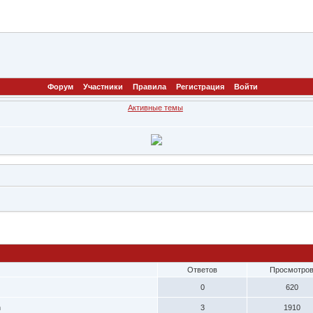
Форум
Участники
Правила
Регистрация
Войти
Активные темы
Ответов
Просмотро
0
620
n
3
1910