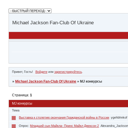
Michael Jackson Fan-Club Of Ukraine
Привет, Гость!
Войдите
или
зарегистрируйтесь
.
»
Michael Jackson Fan-Club Of Ukraine
»
MJ конкурсы
Страница:
1
MJ конкурсы
Тема
Выставка к столетию окончания Гражданской войны в России
ygehbhnkof
Опрос:
Младший сын Майкла- Принс Майкл Джексон 2
Alexandra_Jackso