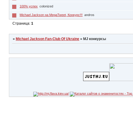
100% успех
colonized
Michael Jackson на MegaTweet, Конкурс!!!
andros
Страница:
1
»
Michael Jackson Fan-Club Of Ukraine
»
MJ конкурсы