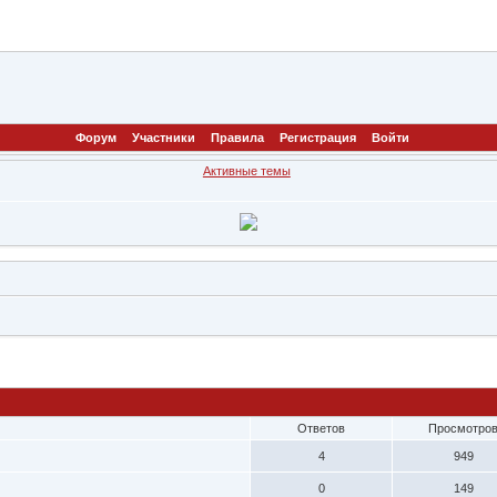
Форум
Участники
Правила
Регистрация
Войти
Активные темы
Ответов
Просмотро
4
949
0
149