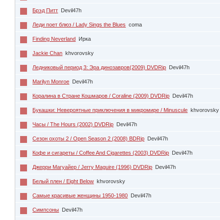
Брэд Питт
Devil47h
Леди поет блюз / Lady Sings the Blues
coma
Finding Neverland
Ирка
Jackie Chan
khvorovsky
Ледниковый период 3: Эра динозавров(2009) DVDRip
Devil47h
Мarilyn Мonroe
Devil47h
Коралина в Cтране Кошмаров / Coraline (2009) DVDRip
Devil47h
Букашки: Невероятные приключения в микромире / Minuscule
khvorovsky
Часы / The Hours (2002) DVDRip
Devil47h
Сезон охоты 2 / Open Season 2 (2008) BDRip
Devil47h
Кофе и сигареты / Coffee And Cigarettes (2003) DVDRip
Devil47h
Джерри Магуайер / Jerry Maguire (1996) DVDRip
Devil47h
Белый плен / Eight Below
khvorovsky
Самые красивые женщины 1950-1980
Devil47h
Симпсоны
Devil47h