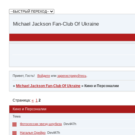
Michael Jackson Fan-Club Of Ukraine
Привет, Гость!
Войдите
или
зарегистрируйтесь
.
»
Michael Jackson Fan-Club Of Ukraine
»
Кино и Персоналии
Страница:
«
1
2
Кино и Персоналии
Тема
Фотосессии звезд шоубиза
Devil47h
Наталья Орейро
Devil47h